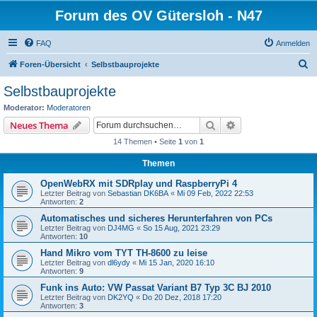
Forum des OV Gütersloh - N47
FAQ
Anmelden
S
Foren-Übersicht
Selbstbauprojekte
u
Selbstbauprojekte
c
Moderator:
Moderatoren
h
Suche
Erweiterte Suche
Neues Thema
e
14 Themen • Seite
1
von
1
Themen
OpenWebRX mit SDRplay und RaspberryPi 4
Letzter Beitrag von
Sebastian DK6BA
«
Mi 09 Feb, 2022 22:53
Antworten:
2
Automatisches und sicheres Herunterfahren von PCs
Letzter Beitrag von
DJ4MG
«
So 15 Aug, 2021 23:29
Antworten:
10
Hand Mikro vom TYT TH-8600 zu leise
Letzter Beitrag von
dl6ydy
«
Mi 15 Jan, 2020 16:10
Antworten:
9
Funk ins Auto: VW Passat Variant B7 Typ 3C BJ 2010
Letzter Beitrag von
DK2YQ
«
Do 20 Dez, 2018 17:20
Antworten:
3