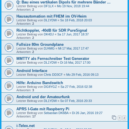
Q: Bau eines vertikalen Dipols für mehrere Bänder ...
Letzter Beitrag von
DF1LX
«
Mo 19 Nov, 2018 19:44
Antworten:
2
Hausautomation mit FHEM im OV-Heim
Letzter Beitrag von
DL1YDW
«
So 18 Feb, 2018 20:03
Antworten:
2
Richtkoppler, -40dB für SDR PureSignal
Letzter Beitrag von
DK4DJ
«
Sa 17 Jun, 2017 18:37
Antworten:
2
Fullsize 80m Groundplane
Letzter Beitrag von
DJ4MG
«
Mi 17 Mai, 2017 17:47
Antworten:
2
MMTTY als Fernschreiber Test Generator
Letzter Beitrag von
DL1YDW
«
Di 16 Mai, 2017 17:00
Android Interface
Letzter Beitrag von
Chris DD3CF
«
Mo 29 Feb, 2016 09:13
Hilfe: Arduino Bandswitch
Letzter Beitrag von
DG8YGZ
«
Sa 27 Feb, 2016 02:38
Antworten:
3
Android und der Amateurfunk
Letzter Beitrag von
DL1YDW
«
So 07 Feb, 2016 20:33
APRS I-Gate mit Raspberry Pi
Letzter Beitrag von
Sebastian DK6BA
«
Di 26 Jan, 2016 19:27
Antworten:
17
1
2
i-Telex.net