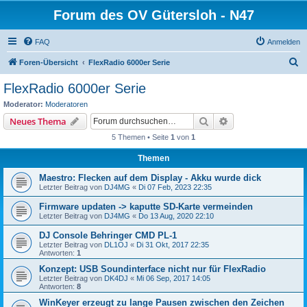
Forum des OV Gütersloh - N47
FAQ
Anmelden
S
Foren-Übersicht
FlexRadio 6000er Serie
u
FlexRadio 6000er Serie
c
Moderator:
Moderatoren
h
Suche
Erweiterte Suche
Neues Thema
e
5 Themen • Seite
1
von
1
Themen
Maestro: Flecken auf dem Display - Akku wurde dick
Letzter Beitrag von
DJ4MG
«
Di 07 Feb, 2023 22:35
Firmware updaten -> kaputte SD-Karte vermeinden
Letzter Beitrag von
DJ4MG
«
Do 13 Aug, 2020 22:10
DJ Console Behringer CMD PL-1
Letzter Beitrag von
DL1OJ
«
Di 31 Okt, 2017 22:35
Antworten:
1
Konzept: USB Soundinterface nicht nur für FlexRadio
Letzter Beitrag von
DK4DJ
«
Mi 06 Sep, 2017 14:05
Antworten:
8
WinKeyer erzeugt zu lange Pausen zwischen den Zeichen