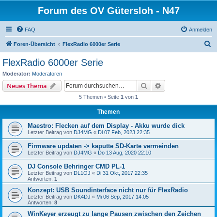
Forum des OV Gütersloh - N47
FAQ
Anmelden
S
Foren-Übersicht
FlexRadio 6000er Serie
u
FlexRadio 6000er Serie
c
Moderator:
Moderatoren
h
Suche
Erweiterte Suche
Neues Thema
e
5 Themen • Seite
1
von
1
Themen
Maestro: Flecken auf dem Display - Akku wurde dick
Letzter Beitrag von
DJ4MG
«
Di 07 Feb, 2023 22:35
Firmware updaten -> kaputte SD-Karte vermeinden
Letzter Beitrag von
DJ4MG
«
Do 13 Aug, 2020 22:10
DJ Console Behringer CMD PL-1
Letzter Beitrag von
DL1OJ
«
Di 31 Okt, 2017 22:35
Antworten:
1
Konzept: USB Soundinterface nicht nur für FlexRadio
Letzter Beitrag von
DK4DJ
«
Mi 06 Sep, 2017 14:05
Antworten:
8
WinKeyer erzeugt zu lange Pausen zwischen den Zeichen