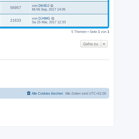
von
DK4DJ
56957
Mi 06 Sep, 2017 14:05
von
DJ4MG
21633
Sa 25 Mär, 2017 12:33
5 Themen • Seite
1
von
1
Gehe zu
Alle Cookies löschen
Alle Zeiten sind
UTC+01:00