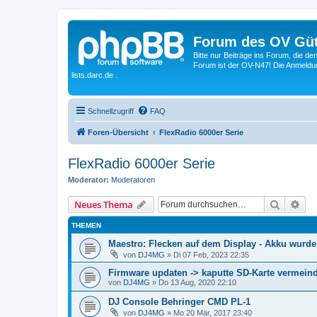
Forum des OV Güt
Bitte nur Beiträge ins Forum, die d
Forum ist der OV-N47! Die Anmeldung
lists.darc.de .
Schnellzugriff
FAQ
Foren-Übersicht
FlexRadio 6000er Serie
FlexRadio 6000er Serie
Moderator:
Moderatoren
Suche
Erw
Neues Thema
THEMEN
Maestro: Flecken auf dem Display - Akku wurde
von
DJ4MG
»
Di 07 Feb, 2023 22:35
Firmware updaten -> kaputte SD-Karte vermein
von
DJ4MG
»
Do 13 Aug, 2020 22:10
DJ Console Behringer CMD PL-1
von
DJ4MG
»
Mo 20 Mär, 2017 23:40