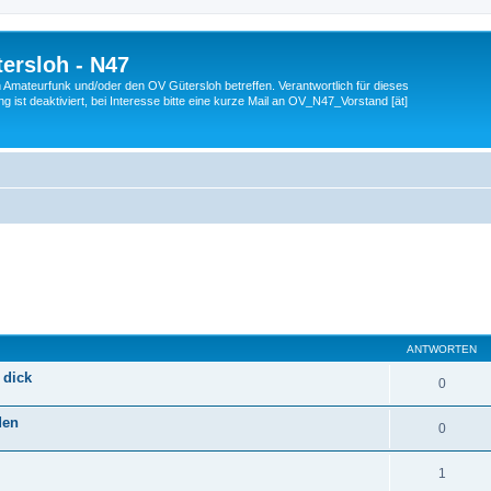
ersloh - N47
en Amateurfunk und/oder den OV Gütersloh betreffen. Verantwortlich für dieses
 ist deaktiviert, bei Interesse bitte eine kurze Mail an OV_N47_Vorstand [ät]
eiterte Suche
ANTWORTEN
 dick
0
den
0
1