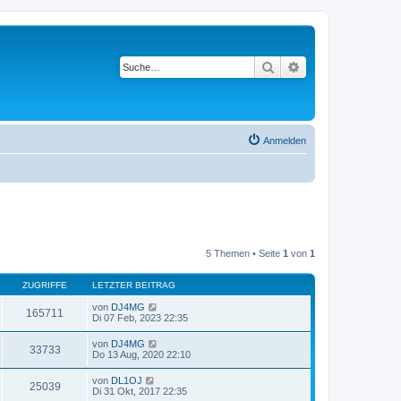
Suche
Erweiterte Suche
Anmelden
5 Themen • Seite
1
von
1
ZUGRIFFE
LETZTER BEITRAG
von
DJ4MG
165711
Di 07 Feb, 2023 22:35
von
DJ4MG
33733
Do 13 Aug, 2020 22:10
von
DL1OJ
25039
Di 31 Okt, 2017 22:35