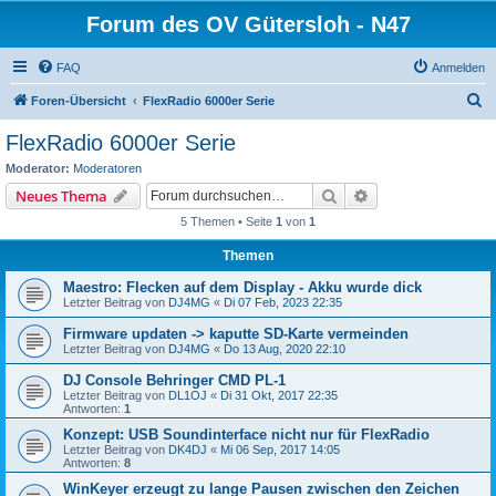
Forum des OV Gütersloh - N47
FAQ
Anmelden
S
Foren-Übersicht
FlexRadio 6000er Serie
u
FlexRadio 6000er Serie
c
Moderator:
Moderatoren
h
Suche
Erweiterte Suche
Neues Thema
e
5 Themen • Seite
1
von
1
Themen
Maestro: Flecken auf dem Display - Akku wurde dick
Letzter Beitrag von
DJ4MG
«
Di 07 Feb, 2023 22:35
Firmware updaten -> kaputte SD-Karte vermeinden
Letzter Beitrag von
DJ4MG
«
Do 13 Aug, 2020 22:10
DJ Console Behringer CMD PL-1
Letzter Beitrag von
DL1OJ
«
Di 31 Okt, 2017 22:35
Antworten:
1
Konzept: USB Soundinterface nicht nur für FlexRadio
Letzter Beitrag von
DK4DJ
«
Mi 06 Sep, 2017 14:05
Antworten:
8
WinKeyer erzeugt zu lange Pausen zwischen den Zeichen