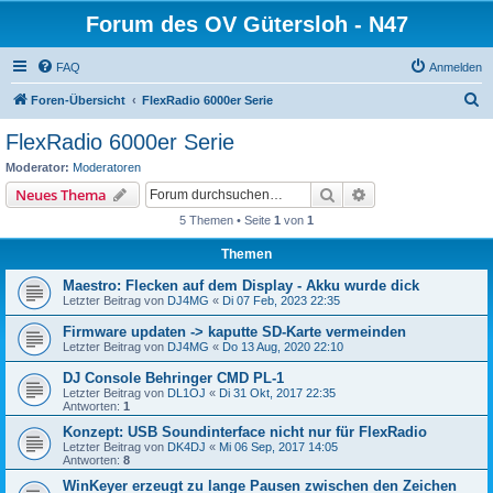
Forum des OV Gütersloh - N47
FAQ
Anmelden
S
Foren-Übersicht
FlexRadio 6000er Serie
u
FlexRadio 6000er Serie
c
Moderator:
Moderatoren
h
Suche
Erweiterte Suche
Neues Thema
e
5 Themen • Seite
1
von
1
Themen
Maestro: Flecken auf dem Display - Akku wurde dick
Letzter Beitrag von
DJ4MG
«
Di 07 Feb, 2023 22:35
Firmware updaten -> kaputte SD-Karte vermeinden
Letzter Beitrag von
DJ4MG
«
Do 13 Aug, 2020 22:10
DJ Console Behringer CMD PL-1
Letzter Beitrag von
DL1OJ
«
Di 31 Okt, 2017 22:35
Antworten:
1
Konzept: USB Soundinterface nicht nur für FlexRadio
Letzter Beitrag von
DK4DJ
«
Mi 06 Sep, 2017 14:05
Antworten:
8
WinKeyer erzeugt zu lange Pausen zwischen den Zeichen