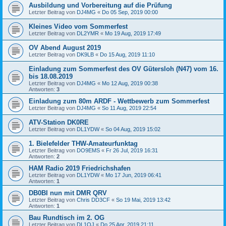
Ausbildung und Vorbereitung auf die Prüfung
Letzter Beitrag von
DJ4MG
«
Do 05 Sep, 2019 00:00
Kleines Video vom Sommerfest
Letzter Beitrag von
DL2YMR
«
Mo 19 Aug, 2019 17:49
OV Abend August 2019
Letzter Beitrag von
DK9LB
«
Do 15 Aug, 2019 11:10
Einladung zum Sommerfest des OV Gütersloh (N47) vom 16.
bis 18.08.2019
Letzter Beitrag von
DJ4MG
«
Mo 12 Aug, 2019 00:38
Antworten:
3
Einladung zum 80m ARDF - Wettbewerb zum Sommerfest
Letzter Beitrag von
DJ4MG
«
So 11 Aug, 2019 22:54
ATV-Station DK0RE
Letzter Beitrag von
DL1YDW
«
So 04 Aug, 2019 15:02
1. Bielefelder THW-Amateurfunktag
Letzter Beitrag von
DO9EMS
«
Fr 26 Jul, 2019 16:31
Antworten:
2
HAM Radio 2019 Friedrichshafen
Letzter Beitrag von
DL1YDW
«
Mo 17 Jun, 2019 06:41
Antworten:
1
DB0BI nun mit DMR QRV
Letzter Beitrag von
Chris DD3CF
«
So 19 Mai, 2019 13:42
Antworten:
1
Bau Rundtisch im 2. OG
Letzter Beitrag von
DL1OJ
«
Do 25 Apr, 2019 21:11