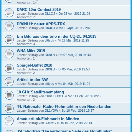
Antworten:
14
DARC 10m Contest 2019
Letzter Beitrag von
DL1OJ
«
Do 25 Apr, 2019 21:08
Antworten:
7
DB0NLH: neuer APRS-TRX
Letzter Beitrag von
DK4DJ
«
Mo 15 Apr, 2019 21:02
Ein Bild aus dem Silo in der CQ-DL 04.2019
Letzter Beitrag von
dl6ydy
«
Mi 27 Mär, 2019 11:25
Antworten:
3
WNA März 2019
Letzter Beitrag von
DK9LB
«
Do 07 Mär, 2019 07:43
Antworten:
1
Spargel-Buffet 2018
Letzter Beitrag von
DK9LB
«
Di 05 Mär, 2019 19:53
Antworten:
2
Artikel in der NW
Letzter Beitrag von
dl6ydy
«
Mo 04 Mär, 2019 11:04
10 GHz Satellitenempfang
Letzter Beitrag von
Chris DD3CF
«
Mo 11 Feb, 2019 08:26
Antworten:
3
44. Nationaler Radio Flohmarkt in den Niederlanden
Letzter Beitrag von
DL1YDW
«
So 10 Feb, 2019 15:37
Amatuerfunk-Flohmarkt in Minden
Letzter Beitrag von
DJ4MG
«
Do 10 Jan, 2019 22:14
35C3-Vortrag "Die verborgene Seite des Mobilfunks"