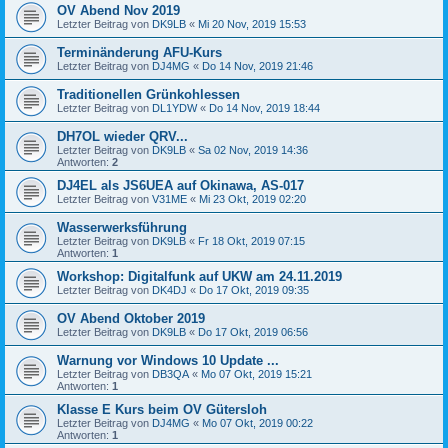
OV Abend Nov 2019
Letzter Beitrag von
DK9LB
«
Mi 20 Nov, 2019 15:53
Terminänderung AFU-Kurs
Letzter Beitrag von
DJ4MG
«
Do 14 Nov, 2019 21:46
Traditionellen Grünkohlessen
Letzter Beitrag von
DL1YDW
«
Do 14 Nov, 2019 18:44
DH7OL wieder QRV...
Letzter Beitrag von
DK9LB
«
Sa 02 Nov, 2019 14:36
Antworten:
2
DJ4EL als JS6UEA auf Okinawa, AS-017
Letzter Beitrag von
V31ME
«
Mi 23 Okt, 2019 02:20
Wasserwerksführung
Letzter Beitrag von
DK9LB
«
Fr 18 Okt, 2019 07:15
Antworten:
1
Workshop: Digitalfunk auf UKW am 24.11.2019
Letzter Beitrag von
DK4DJ
«
Do 17 Okt, 2019 09:35
OV Abend Oktober 2019
Letzter Beitrag von
DK9LB
«
Do 17 Okt, 2019 06:56
Warnung vor Windows 10 Update ...
Letzter Beitrag von
DB3QA
«
Mo 07 Okt, 2019 15:21
Antworten:
1
Klasse E Kurs beim OV Gütersloh
Letzter Beitrag von
DJ4MG
«
Mo 07 Okt, 2019 00:22
Antworten:
1