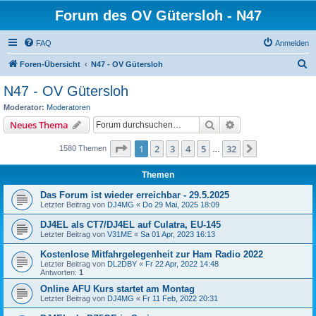
Forum des OV Gütersloh - N47
FAQ
Anmelden
S
Foren-Übersicht
N47 - OV Gütersloh
u
N47 - OV Gütersloh
c
Moderator:
Moderatoren
h
Suche
Erweiterte Suche
Neues Thema
e
Seite
1
von
32
1
2
3
4
5
32
Nächste
1580 Themen
…
Themen
Das Forum ist wieder erreichbar - 29.5.2025
Letzter Beitrag von
DJ4MG
«
Do 29 Mai, 2025 18:09
DJ4EL als CT7/DJ4EL auf Culatra, EU-145
Letzter Beitrag von
V31ME
«
Sa 01 Apr, 2023 16:13
Kostenlose Mitfahrgelegenheit zur Ham Radio 2022
Letzter Beitrag von
DL2DBY
«
Fr 22 Apr, 2022 14:48
Antworten:
1
Online AFU Kurs startet am Montag
Letzter Beitrag von
DJ4MG
«
Fr 11 Feb, 2022 20:31