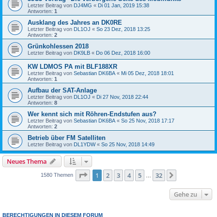
Letzter Beitrag von
DJ4MG
«
Di 01 Jan, 2019 15:38
Antworten:
1
Ausklang des Jahres an DK0RE
Letzter Beitrag von
DL1OJ
«
So 23 Dez, 2018 13:25
Antworten:
2
Grünkohlessen 2018
Letzter Beitrag von
DK9LB
«
Do 06 Dez, 2018 16:00
KW LDMOS PA mit BLF188XR
Letzter Beitrag von
Sebastian DK6BA
«
Mi 05 Dez, 2018 18:01
Antworten:
1
Aufbau der SAT-Anlage
Letzter Beitrag von
DL1OJ
«
Di 27 Nov, 2018 22:44
Antworten:
8
Wer kennt sich mit Röhren-Endstufen aus?
Letzter Beitrag von
Sebastian DK6BA
«
So 25 Nov, 2018 17:17
Antworten:
2
Betrieb über FM Satelliten
Letzter Beitrag von
DL1YDW
«
So 25 Nov, 2018 14:49
Neues Thema
Seite
1
von
32
1
2
3
4
5
32
Nächste
1580 Themen
…
Gehe zu
BERECHTIGUNGEN IN DIESEM FORUM