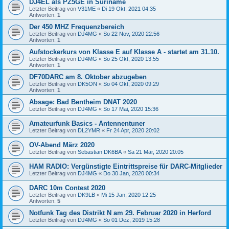
DJ4EL als PZ5GE in Suriname
Letzter Beitrag von
V31ME
«
Di 19 Okt, 2021 04:35
Antworten:
1
Der 450 MHZ Frequenzbereich
Letzter Beitrag von
DJ4MG
«
So 22 Nov, 2020 22:56
Antworten:
1
Aufstockerkurs von Klasse E auf Klasse A - startet am 31.10.
Letzter Beitrag von
DJ4MG
«
So 25 Okt, 2020 13:55
Antworten:
1
DF70DARC am 8. Oktober abzugeben
Letzter Beitrag von
DK5ON
«
So 04 Okt, 2020 09:29
Antworten:
1
Absage: Bad Bentheim DNAT 2020
Letzter Beitrag von
DJ4MG
«
So 17 Mai, 2020 15:36
Amateurfunk Basics - Antennentuner
Letzter Beitrag von
DL2YMR
«
Fr 24 Apr, 2020 20:02
OV-Abend März 2020
Letzter Beitrag von
Sebastian DK6BA
«
Sa 21 Mär, 2020 20:05
HAM RADIO: Vergünstigte Eintrittspreise für DARC-Mitglieder
Letzter Beitrag von
DJ4MG
«
Do 30 Jan, 2020 00:34
DARC 10m Contest 2020
Letzter Beitrag von
DK9LB
«
Mi 15 Jan, 2020 12:25
Antworten:
5
Notfunk Tag des Distrikt N am 29. Februar 2020 in Herford
Letzter Beitrag von
DJ4MG
«
So 01 Dez, 2019 15:28