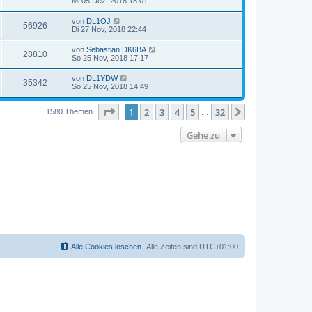
Mi 05 Dez, 2018 18:01
von
DL1OJ
56926
Di 27 Nov, 2018 22:44
von
Sebastian DK6BA
28810
So 25 Nov, 2018 17:17
von
DL1YDW
35342
So 25 Nov, 2018 14:49
Seite
1
von
32
1
2
3
4
5
32
Nächste
1580 Themen
…
Gehe zu
Alle Cookies löschen
Alle Zeiten sind
UTC+01:00