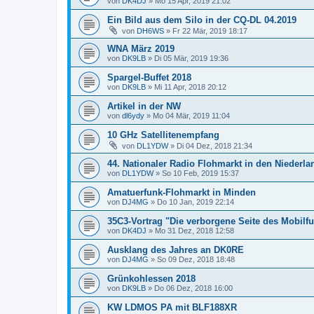
von
DK4DJ
»
Mo 15 Apr, 2019 21:02
Ein Bild aus dem Silo in der CQ-DL 04.2019
von
DH6WS
»
Fr 22 Mär, 2019 18:17
WNA März 2019
von
DK9LB
»
Di 05 Mär, 2019 19:36
Spargel-Buffet 2018
von
DK9LB
»
Mi 11 Apr, 2018 20:12
Artikel in der NW
von
dl6ydy
»
Mo 04 Mär, 2019 11:04
10 GHz Satellitenempfang
von
DL1YDW
»
Di 04 Dez, 2018 21:34
44. Nationaler Radio Flohmarkt in den Niederl
von
DL1YDW
»
So 10 Feb, 2019 15:37
Amatuerfunk-Flohmarkt in Minden
von
DJ4MG
»
Do 10 Jan, 2019 22:14
35C3-Vortrag "Die verborgene Seite des Mobilf
von
DK4DJ
»
Mo 31 Dez, 2018 12:58
Ausklang des Jahres an DK0RE
von
DJ4MG
»
So 09 Dez, 2018 18:48
Grünkohlessen 2018
von
DK9LB
»
Do 06 Dez, 2018 16:00
KW LDMOS PA mit BLF188XR