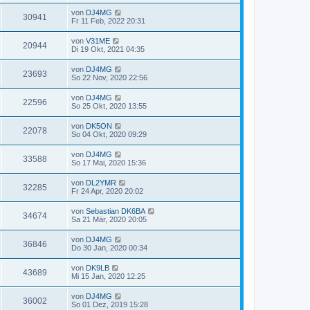
von
DJ4MG
30941
Fr 11 Feb, 2022 20:31
von
V31ME
20944
Di 19 Okt, 2021 04:35
von
DJ4MG
23693
So 22 Nov, 2020 22:56
von
DJ4MG
22596
So 25 Okt, 2020 13:55
von
DK5ON
22078
So 04 Okt, 2020 09:29
von
DJ4MG
33588
So 17 Mai, 2020 15:36
von
DL2YMR
32285
Fr 24 Apr, 2020 20:02
von
Sebastian DK6BA
34674
Sa 21 Mär, 2020 20:05
von
DJ4MG
36846
Do 30 Jan, 2020 00:34
von
DK9LB
43689
Mi 15 Jan, 2020 12:25
von
DJ4MG
36002
So 01 Dez, 2019 15:28