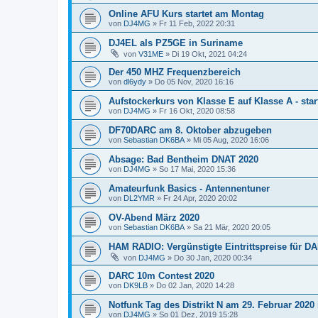
Online AFU Kurs startet am Montag
von
DJ4MG
»
Fr 11 Feb, 2022 20:31
DJ4EL als PZ5GE in Suriname
von
V31ME
»
Di 19 Okt, 2021 04:24
Der 450 MHZ Frequenzbereich
von
dl6ydy
»
Do 05 Nov, 2020 16:16
Aufstockerkurs von Klasse E auf Klasse A - star
von
DJ4MG
»
Fr 16 Okt, 2020 08:58
DF70DARC am 8. Oktober abzugeben
von
Sebastian DK6BA
»
Mi 05 Aug, 2020 16:06
Absage: Bad Bentheim DNAT 2020
von
DJ4MG
»
So 17 Mai, 2020 15:36
Amateurfunk Basics - Antennentuner
von
DL2YMR
»
Fr 24 Apr, 2020 20:02
OV-Abend März 2020
von
Sebastian DK6BA
»
Sa 21 Mär, 2020 20:05
HAM RADIO: Vergünstigte Eintrittspreise für DA
von
DJ4MG
»
Do 30 Jan, 2020 00:34
DARC 10m Contest 2020
von
DK9LB
»
Do 02 Jan, 2020 14:28
Notfunk Tag des Distrikt N am 29. Februar 2020 
von
DJ4MG
»
So 01 Dez, 2019 15:28