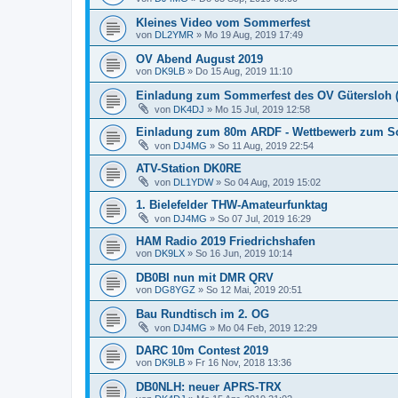
Kleines Video vom Sommerfest
von
DL2YMR
»
Mo 19 Aug, 2019 17:49
OV Abend August 2019
von
DK9LB
»
Do 15 Aug, 2019 11:10
Einladung zum Sommerfest des OV Gütersloh (N
von
DK4DJ
»
Mo 15 Jul, 2019 12:58
Einladung zum 80m ARDF - Wettbewerb zum S
von
DJ4MG
»
So 11 Aug, 2019 22:54
ATV-Station DK0RE
von
DL1YDW
»
So 04 Aug, 2019 15:02
1. Bielefelder THW-Amateurfunktag
von
DJ4MG
»
So 07 Jul, 2019 16:29
HAM Radio 2019 Friedrichshafen
von
DK9LX
»
So 16 Jun, 2019 10:14
DB0BI nun mit DMR QRV
von
DG8YGZ
»
So 12 Mai, 2019 20:51
Bau Rundtisch im 2. OG
von
DJ4MG
»
Mo 04 Feb, 2019 12:29
DARC 10m Contest 2019
von
DK9LB
»
Fr 16 Nov, 2018 13:36
DB0NLH: neuer APRS-TRX