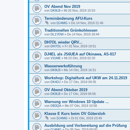
OV Abend Nov 2019
von
DK9LB
»
Mi 20 Nov, 2019 15:53
Terminänderung AFU-Kurs
von
DJ4MG
»
Do 14 Nov, 2019 21:46
Traditionellen Grünkohlessen
von
DL1YDW
»
Do 14 Nov, 2019 18:44
DH7OL wieder QRV...
von
DH7OL
»
Fr 01 Nov, 2019 19:51
DJ4EL als JS6UEA auf Okinawa, AS-017
von
V31ME
»
Mi 23 Okt, 2019 02:20
Wasserwerksführung
von
DK9LB
»
Mo 14 Okt, 2019 16:51
Workshop: Digitalfunk auf UKW am 24.11.2019
von
DK4DJ
»
Do 17 Okt, 2019 09:35
OV Abend Oktober 2019
von
DK9LB
»
Do 17 Okt, 2019 06:56
Warnung vor Windows 10 Update ...
von
DB3QA
»
Mo 07 Okt, 2019 10:58
Klasse E Kurs beim OV Gütersloh
von
DJ4MG
»
Di 01 Okt, 2019 23:49
Ausbildung und Vorbereitung auf die Prüfung
von
DJ4MG
»
Do 05 Sep, 2019 00:00