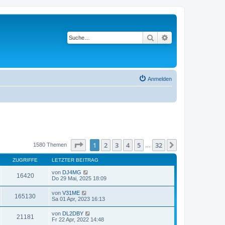
Suche
Erweiterte Suche
Anmelden
Seite
1
von
32
1
2
3
4
5
32
Nächste
1580 Themen
…
ZUGRIFFE
LETZTER BEITRAG
von
DJ4MG
16420
Do 29 Mai, 2025 18:09
von
V31ME
165130
Sa 01 Apr, 2023 16:13
von
DL2DBY
21181
Fr 22 Apr, 2022 14:48