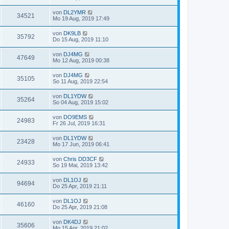
von
DL2YMR
34521
Mo 19 Aug, 2019 17:49
von
DK9LB
35792
Do 15 Aug, 2019 11:10
von
DJ4MG
47649
Mo 12 Aug, 2019 00:38
von
DJ4MG
35105
So 11 Aug, 2019 22:54
von
DL1YDW
35264
So 04 Aug, 2019 15:02
von
DO9EMS
24983
Fr 26 Jul, 2019 16:31
von
DL1YDW
23428
Mo 17 Jun, 2019 06:41
von
Chris DD3CF
24933
So 19 Mai, 2019 13:42
von
DL1OJ
94694
Do 25 Apr, 2019 21:11
von
DL1OJ
46160
Do 25 Apr, 2019 21:08
von
DK4DJ
35606
Mo 15 Apr, 2019 21:02