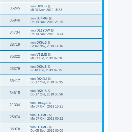
von
DK9LB
35245
Mi 20 Nov, 2019 15:53
von
DJ4MG
35846
Do 14 Nov, 2019 21:46
von
DL1YDW
34734
Do 14 Nov, 2019 18:44
von
DK9LB
28719
Sa 02 Nov, 2019 14:36
von
V31ME
35322
Mi 23 Okt, 2019 02:20
von
DK9LB
23379
Fr 18 Okt, 2019 07:15
von
DK4DJ
35417
Do 17 Okt, 2019 09:35
von
DK9LB
34615
Do 17 Okt, 2019 06:56
von
DB3QA
21334
Mo 07 Okt, 2019 15:21
von
DJ4MG
25074
Mo 07 Okt, 2019 00:22
von
DJ4MG
36978
Do 05 Sep, 2019 00:00