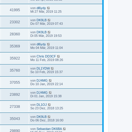
von
dl6ydy
41995
Mi 27 Mär, 2019 11:25
von
DK9LB
23302
Do 07 Mär, 2019 07:43
von
DK9LB
28360
Di 05 Mär, 2019 19:53
von
dl6ydy
35369
Mo 04 Mär, 2019 11:04
von
Chris DD3CF
35922
Mo 11 Feb, 2019 08:26
von
DL1YDW
35760
So 10 Feb, 2019 15:37
von
DJ4MG
37055
Do 10 Jan, 2019 22:14
von
DJ4MG
23892
Di 01 Jan, 2019 15:38
von
DL1OJ
27338
So 23 Dez, 2018 13:25
von
DK9LB
35043
Do 06 Dez, 2018 16:00
von
Sebastian DK6BA
29890