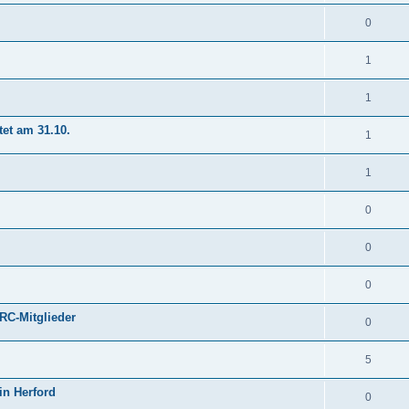
0
1
1
tet am 31.10.
1
1
0
0
0
RC-Mitglieder
0
5
in Herford
0