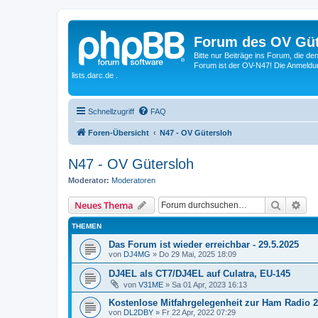
Forum des OV Güt
Bitte nur Beiträge ins Forum, die d
Forum ist der OV-N47! Die Anmeldung
lists.darc.de .
Schnellzugriff
FAQ
Foren-Übersicht
N47 - OV Gütersloh
N47 - OV Gütersloh
Moderator:
Moderatoren
Suche
Erw
Neues Thema
THEMEN
Das Forum ist wieder erreichbar - 29.5.2025
von
DJ4MG
»
Do 29 Mai, 2025 18:09
DJ4EL als CT7/DJ4EL auf Culatra, EU-145
von
V31ME
»
Sa 01 Apr, 2023 16:13
Kostenlose Mitfahrgelegenheit zur Ham Radio 
von
DL2DBY
»
Fr 22 Apr, 2022 07:29