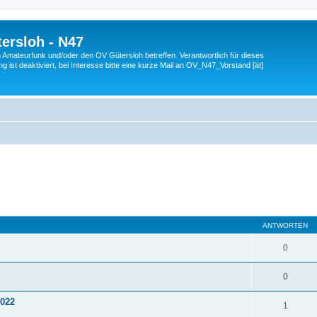
ersloh - N47
en Amateurfunk und/oder den OV Gütersloh betreffen. Verantwortlich für dieses
 ist deaktiviert, bei Interesse bitte eine kurze Mail an OV_N47_Vorstand [ät]
eiterte Suche
ANTWORTEN
0
0
2022
1