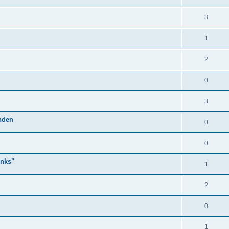
3
1
2
0
3
anden
0
0
unks"
1
2
0
1