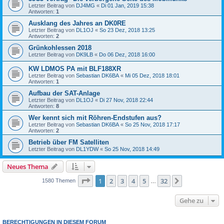
Letzter Beitrag von
DJ4MG
«
Di 01 Jan, 2019 15:38
Antworten:
1
Ausklang des Jahres an DK0RE
Letzter Beitrag von
DL1OJ
«
So 23 Dez, 2018 13:25
Antworten:
2
Grünkohlessen 2018
Letzter Beitrag von
DK9LB
«
Do 06 Dez, 2018 16:00
KW LDMOS PA mit BLF188XR
Letzter Beitrag von
Sebastian DK6BA
«
Mi 05 Dez, 2018 18:01
Antworten:
1
Aufbau der SAT-Anlage
Letzter Beitrag von
DL1OJ
«
Di 27 Nov, 2018 22:44
Antworten:
8
Wer kennt sich mit Röhren-Endstufen aus?
Letzter Beitrag von
Sebastian DK6BA
«
So 25 Nov, 2018 17:17
Antworten:
2
Betrieb über FM Satelliten
Letzter Beitrag von
DL1YDW
«
So 25 Nov, 2018 14:49
Neues Thema
Seite
1
von
32
1
2
3
4
5
32
Nächste
1580 Themen
…
Gehe zu
BERECHTIGUNGEN IN DIESEM FORUM