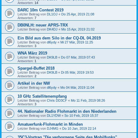
Antworten:
14
DARC 10m Contest 2019
Letzter Beitrag von
DL1OJ
«
Do 25 Apr, 2019 21:08
Antworten:
7
DB0NLH: neuer APRS-TRX
Letzter Beitrag von
DK4DJ
«
Mo 15 Apr, 2019 21:02
Ein Bild aus dem Silo in der CQ-DL 04.2019
Letzter Beitrag von
dl6ydy
«
Mi 27 Mär, 2019 11:25
Antworten:
3
WNA März 2019
Letzter Beitrag von
DK9LB
«
Do 07 Mär, 2019 07:43
Antworten:
1
Spargel-Buffet 2018
Letzter Beitrag von
DK9LB
«
Di 05 Mär, 2019 19:53
Antworten:
2
Artikel in der NW
Letzter Beitrag von
dl6ydy
«
Mo 04 Mär, 2019 11:04
10 GHz Satellitenempfang
Letzter Beitrag von
Chris DD3CF
«
Mo 11 Feb, 2019 08:26
Antworten:
3
44. Nationaler Radio Flohmarkt in den Niederlanden
Letzter Beitrag von
DL1YDW
«
So 10 Feb, 2019 15:37
Amatuerfunk-Flohmarkt in Minden
Letzter Beitrag von
DJ4MG
«
Do 10 Jan, 2019 22:14
35C3-Vortrag "Die verborgene Seite des Mobilfunks"