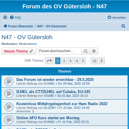
Forum des OV Gütersloh - N47
FAQ
Anmelden
S
Foren-Übersicht
N47 - OV Gütersloh
u
N47 - OV Gütersloh
c
Moderator:
Moderatoren
h
Suche
Erweiterte Suche
Neues Thema
e
Seite
1
von
32
1
2
3
4
5
32
Nächste
1580 Themen
…
Themen
Das Forum ist wieder erreichbar - 29.5.2025
Letzter Beitrag von
DJ4MG
«
Do 29 Mai, 2025 18:09
DJ4EL als CT7/DJ4EL auf Culatra, EU-145
Letzter Beitrag von
V31ME
«
Sa 01 Apr, 2023 16:13
Kostenlose Mitfahrgelegenheit zur Ham Radio 2022
Letzter Beitrag von
DL2DBY
«
Fr 22 Apr, 2022 14:48
Antworten:
1
Online AFU Kurs startet am Montag
Letzter Beitrag von
DJ4MG
«
Fr 11 Feb, 2022 20:31