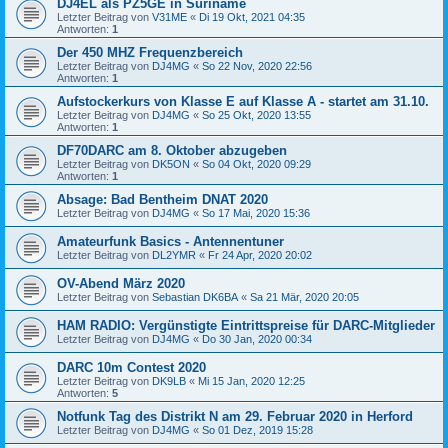
DJ4EL als PZ5GE in Suriname
Letzter Beitrag von
V31ME
«
Di 19 Okt, 2021 04:35
Antworten:
1
Der 450 MHZ Frequenzbereich
Letzter Beitrag von
DJ4MG
«
So 22 Nov, 2020 22:56
Antworten:
1
Aufstockerkurs von Klasse E auf Klasse A - startet am 31.10.
Letzter Beitrag von
DJ4MG
«
So 25 Okt, 2020 13:55
Antworten:
1
DF70DARC am 8. Oktober abzugeben
Letzter Beitrag von
DK5ON
«
So 04 Okt, 2020 09:29
Antworten:
1
Absage: Bad Bentheim DNAT 2020
Letzter Beitrag von
DJ4MG
«
So 17 Mai, 2020 15:36
Amateurfunk Basics - Antennentuner
Letzter Beitrag von
DL2YMR
«
Fr 24 Apr, 2020 20:02
OV-Abend März 2020
Letzter Beitrag von
Sebastian DK6BA
«
Sa 21 Mär, 2020 20:05
HAM RADIO: Vergünstigte Eintrittspreise für DARC-Mitglieder
Letzter Beitrag von
DJ4MG
«
Do 30 Jan, 2020 00:34
DARC 10m Contest 2020
Letzter Beitrag von
DK9LB
«
Mi 15 Jan, 2020 12:25
Antworten:
5
Notfunk Tag des Distrikt N am 29. Februar 2020 in Herford
Letzter Beitrag von
DJ4MG
«
So 01 Dez, 2019 15:28