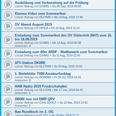
Ausbildung und Vorbereitung auf die Prüfung
Letzter Beitrag von
DJ4MG
«
Do 05 Sep, 2019 00:00
Kleines Video vom Sommerfest
Letzter Beitrag von
DL2YMR
«
Mo 19 Aug, 2019 17:49
OV Abend August 2019
Letzter Beitrag von
DK9LB
«
Do 15 Aug, 2019 11:10
Einladung zum Sommerfest des OV Gütersloh (N47) vom 16.
bis 18.08.2019
Letzter Beitrag von
DJ4MG
«
Mo 12 Aug, 2019 00:38
Antworten:
3
Einladung zum 80m ARDF - Wettbewerb zum Sommerfest
Letzter Beitrag von
DJ4MG
«
So 11 Aug, 2019 22:54
ATV-Station DK0RE
Letzter Beitrag von
DL1YDW
«
So 04 Aug, 2019 15:02
1. Bielefelder THW-Amateurfunktag
Letzter Beitrag von
DO9EMS
«
Fr 26 Jul, 2019 16:31
Antworten:
2
HAM Radio 2019 Friedrichshafen
Letzter Beitrag von
DL1YDW
«
Mo 17 Jun, 2019 06:41
Antworten:
1
DB0BI nun mit DMR QRV
Letzter Beitrag von
Chris DD3CF
«
So 19 Mai, 2019 13:42
Antworten:
1
Bau Rundtisch im 2. OG
Letzter Beitrag von
DL1OJ
«
Do 25 Apr, 2019 21:11