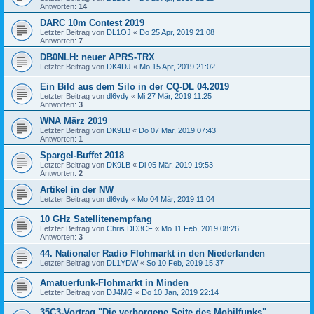
Antworten:
14
DARC 10m Contest 2019
Letzter Beitrag von
DL1OJ
«
Do 25 Apr, 2019 21:08
Antworten:
7
DB0NLH: neuer APRS-TRX
Letzter Beitrag von
DK4DJ
«
Mo 15 Apr, 2019 21:02
Ein Bild aus dem Silo in der CQ-DL 04.2019
Letzter Beitrag von
dl6ydy
«
Mi 27 Mär, 2019 11:25
Antworten:
3
WNA März 2019
Letzter Beitrag von
DK9LB
«
Do 07 Mär, 2019 07:43
Antworten:
1
Spargel-Buffet 2018
Letzter Beitrag von
DK9LB
«
Di 05 Mär, 2019 19:53
Antworten:
2
Artikel in der NW
Letzter Beitrag von
dl6ydy
«
Mo 04 Mär, 2019 11:04
10 GHz Satellitenempfang
Letzter Beitrag von
Chris DD3CF
«
Mo 11 Feb, 2019 08:26
Antworten:
3
44. Nationaler Radio Flohmarkt in den Niederlanden
Letzter Beitrag von
DL1YDW
«
So 10 Feb, 2019 15:37
Amatuerfunk-Flohmarkt in Minden
Letzter Beitrag von
DJ4MG
«
Do 10 Jan, 2019 22:14
35C3-Vortrag "Die verborgene Seite des Mobilfunks"