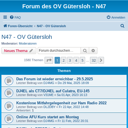
Forum des OV Gütersloh - N47
FAQ
Anmelden
S
Foren-Übersicht
N47 - OV Gütersloh
u
N47 - OV Gütersloh
c
Moderator:
Moderatoren
h
Suche
Erweiterte Suche
Neues Thema
e
Seite
1
von
32
1
2
3
4
5
32
Nächste
1580 Themen
…
Themen
Das Forum ist wieder erreichbar - 29.5.2025
Letzter Beitrag von
DJ4MG
«
Do 29 Mai, 2025 18:09
DJ4EL als CT7/DJ4EL auf Culatra, EU-145
Letzter Beitrag von
V31ME
«
Sa 01 Apr, 2023 16:13
Kostenlose Mitfahrgelegenheit zur Ham Radio 2022
Letzter Beitrag von
DL2DBY
«
Fr 22 Apr, 2022 14:48
Antworten:
1
Online AFU Kurs startet am Montag
Letzter Beitrag von
DJ4MG
«
Fr 11 Feb, 2022 20:31