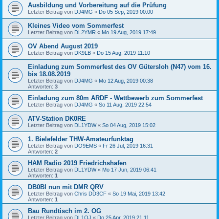
Ausbildung und Vorbereitung auf die Prüfung
Letzter Beitrag von
DJ4MG
«
Do 05 Sep, 2019 00:00
Kleines Video vom Sommerfest
Letzter Beitrag von
DL2YMR
«
Mo 19 Aug, 2019 17:49
OV Abend August 2019
Letzter Beitrag von
DK9LB
«
Do 15 Aug, 2019 11:10
Einladung zum Sommerfest des OV Gütersloh (N47) vom 16.
bis 18.08.2019
Letzter Beitrag von
DJ4MG
«
Mo 12 Aug, 2019 00:38
Antworten:
3
Einladung zum 80m ARDF - Wettbewerb zum Sommerfest
Letzter Beitrag von
DJ4MG
«
So 11 Aug, 2019 22:54
ATV-Station DK0RE
Letzter Beitrag von
DL1YDW
«
So 04 Aug, 2019 15:02
1. Bielefelder THW-Amateurfunktag
Letzter Beitrag von
DO9EMS
«
Fr 26 Jul, 2019 16:31
Antworten:
2
HAM Radio 2019 Friedrichshafen
Letzter Beitrag von
DL1YDW
«
Mo 17 Jun, 2019 06:41
Antworten:
1
DB0BI nun mit DMR QRV
Letzter Beitrag von
Chris DD3CF
«
So 19 Mai, 2019 13:42
Antworten:
1
Bau Rundtisch im 2. OG
Letzter Beitrag von
DL1OJ
«
Do 25 Apr, 2019 21:11