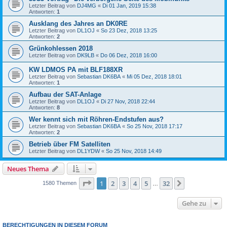
Letzter Beitrag von
DJ4MG
«
Di 01 Jan, 2019 15:38
Antworten:
1
Ausklang des Jahres an DK0RE
Letzter Beitrag von
DL1OJ
«
So 23 Dez, 2018 13:25
Antworten:
2
Grünkohlessen 2018
Letzter Beitrag von
DK9LB
«
Do 06 Dez, 2018 16:00
KW LDMOS PA mit BLF188XR
Letzter Beitrag von
Sebastian DK6BA
«
Mi 05 Dez, 2018 18:01
Antworten:
1
Aufbau der SAT-Anlage
Letzter Beitrag von
DL1OJ
«
Di 27 Nov, 2018 22:44
Antworten:
8
Wer kennt sich mit Röhren-Endstufen aus?
Letzter Beitrag von
Sebastian DK6BA
«
So 25 Nov, 2018 17:17
Antworten:
2
Betrieb über FM Satelliten
Letzter Beitrag von
DL1YDW
«
So 25 Nov, 2018 14:49
Neues Thema
Seite
1
von
32
1
2
3
4
5
32
Nächste
1580 Themen
…
Gehe zu
BERECHTIGUNGEN IN DIESEM FORUM