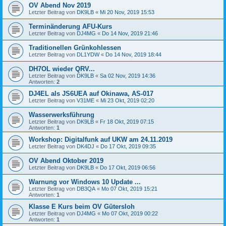
OV Abend Nov 2019
Letzter Beitrag von
DK9LB
«
Mi 20 Nov, 2019 15:53
Terminänderung AFU-Kurs
Letzter Beitrag von
DJ4MG
«
Do 14 Nov, 2019 21:46
Traditionellen Grünkohlessen
Letzter Beitrag von
DL1YDW
«
Do 14 Nov, 2019 18:44
DH7OL wieder QRV...
Letzter Beitrag von
DK9LB
«
Sa 02 Nov, 2019 14:36
Antworten:
2
DJ4EL als JS6UEA auf Okinawa, AS-017
Letzter Beitrag von
V31ME
«
Mi 23 Okt, 2019 02:20
Wasserwerksführung
Letzter Beitrag von
DK9LB
«
Fr 18 Okt, 2019 07:15
Antworten:
1
Workshop: Digitalfunk auf UKW am 24.11.2019
Letzter Beitrag von
DK4DJ
«
Do 17 Okt, 2019 09:35
OV Abend Oktober 2019
Letzter Beitrag von
DK9LB
«
Do 17 Okt, 2019 06:56
Warnung vor Windows 10 Update ...
Letzter Beitrag von
DB3QA
«
Mo 07 Okt, 2019 15:21
Antworten:
1
Klasse E Kurs beim OV Gütersloh
Letzter Beitrag von
DJ4MG
«
Mo 07 Okt, 2019 00:22
Antworten:
1