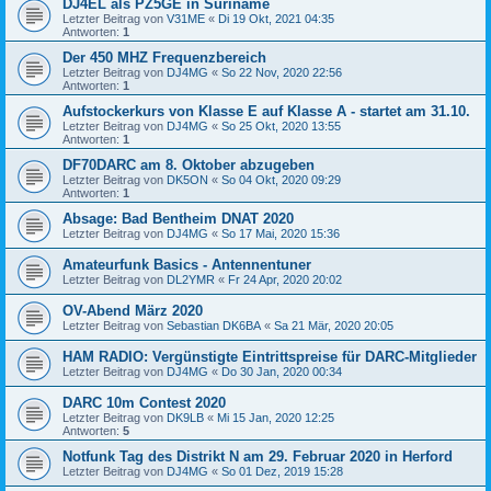
DJ4EL als PZ5GE in Suriname
Letzter Beitrag von
V31ME
«
Di 19 Okt, 2021 04:35
Antworten:
1
Der 450 MHZ Frequenzbereich
Letzter Beitrag von
DJ4MG
«
So 22 Nov, 2020 22:56
Antworten:
1
Aufstockerkurs von Klasse E auf Klasse A - startet am 31.10.
Letzter Beitrag von
DJ4MG
«
So 25 Okt, 2020 13:55
Antworten:
1
DF70DARC am 8. Oktober abzugeben
Letzter Beitrag von
DK5ON
«
So 04 Okt, 2020 09:29
Antworten:
1
Absage: Bad Bentheim DNAT 2020
Letzter Beitrag von
DJ4MG
«
So 17 Mai, 2020 15:36
Amateurfunk Basics - Antennentuner
Letzter Beitrag von
DL2YMR
«
Fr 24 Apr, 2020 20:02
OV-Abend März 2020
Letzter Beitrag von
Sebastian DK6BA
«
Sa 21 Mär, 2020 20:05
HAM RADIO: Vergünstigte Eintrittspreise für DARC-Mitglieder
Letzter Beitrag von
DJ4MG
«
Do 30 Jan, 2020 00:34
DARC 10m Contest 2020
Letzter Beitrag von
DK9LB
«
Mi 15 Jan, 2020 12:25
Antworten:
5
Notfunk Tag des Distrikt N am 29. Februar 2020 in Herford
Letzter Beitrag von
DJ4MG
«
So 01 Dez, 2019 15:28