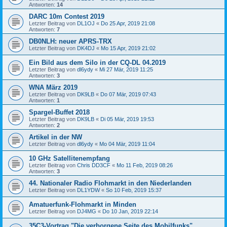
Antworten:
14
DARC 10m Contest 2019
Letzter Beitrag von
DL1OJ
«
Do 25 Apr, 2019 21:08
Antworten:
7
DB0NLH: neuer APRS-TRX
Letzter Beitrag von
DK4DJ
«
Mo 15 Apr, 2019 21:02
Ein Bild aus dem Silo in der CQ-DL 04.2019
Letzter Beitrag von
dl6ydy
«
Mi 27 Mär, 2019 11:25
Antworten:
3
WNA März 2019
Letzter Beitrag von
DK9LB
«
Do 07 Mär, 2019 07:43
Antworten:
1
Spargel-Buffet 2018
Letzter Beitrag von
DK9LB
«
Di 05 Mär, 2019 19:53
Antworten:
2
Artikel in der NW
Letzter Beitrag von
dl6ydy
«
Mo 04 Mär, 2019 11:04
10 GHz Satellitenempfang
Letzter Beitrag von
Chris DD3CF
«
Mo 11 Feb, 2019 08:26
Antworten:
3
44. Nationaler Radio Flohmarkt in den Niederlanden
Letzter Beitrag von
DL1YDW
«
So 10 Feb, 2019 15:37
Amatuerfunk-Flohmarkt in Minden
Letzter Beitrag von
DJ4MG
«
Do 10 Jan, 2019 22:14
35C3-Vortrag "Die verborgene Seite des Mobilfunks"