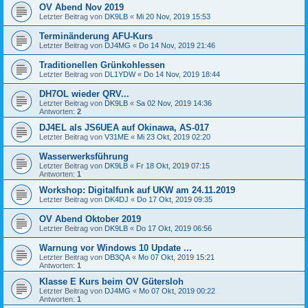
OV Abend Nov 2019
Letzter Beitrag von
DK9LB
«
Mi 20 Nov, 2019 15:53
Terminänderung AFU-Kurs
Letzter Beitrag von
DJ4MG
«
Do 14 Nov, 2019 21:46
Traditionellen Grünkohlessen
Letzter Beitrag von
DL1YDW
«
Do 14 Nov, 2019 18:44
DH7OL wieder QRV...
Letzter Beitrag von
DK9LB
«
Sa 02 Nov, 2019 14:36
Antworten:
2
DJ4EL als JS6UEA auf Okinawa, AS-017
Letzter Beitrag von
V31ME
«
Mi 23 Okt, 2019 02:20
Wasserwerksführung
Letzter Beitrag von
DK9LB
«
Fr 18 Okt, 2019 07:15
Antworten:
1
Workshop: Digitalfunk auf UKW am 24.11.2019
Letzter Beitrag von
DK4DJ
«
Do 17 Okt, 2019 09:35
OV Abend Oktober 2019
Letzter Beitrag von
DK9LB
«
Do 17 Okt, 2019 06:56
Warnung vor Windows 10 Update ...
Letzter Beitrag von
DB3QA
«
Mo 07 Okt, 2019 15:21
Antworten:
1
Klasse E Kurs beim OV Gütersloh
Letzter Beitrag von
DJ4MG
«
Mo 07 Okt, 2019 00:22
Antworten:
1