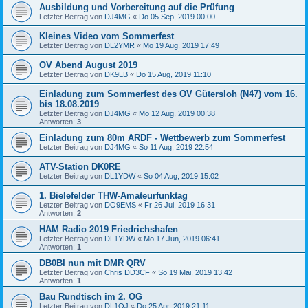
Ausbildung und Vorbereitung auf die Prüfung
Letzter Beitrag von
DJ4MG
«
Do 05 Sep, 2019 00:00
Kleines Video vom Sommerfest
Letzter Beitrag von
DL2YMR
«
Mo 19 Aug, 2019 17:49
OV Abend August 2019
Letzter Beitrag von
DK9LB
«
Do 15 Aug, 2019 11:10
Einladung zum Sommerfest des OV Gütersloh (N47) vom 16.
bis 18.08.2019
Letzter Beitrag von
DJ4MG
«
Mo 12 Aug, 2019 00:38
Antworten:
3
Einladung zum 80m ARDF - Wettbewerb zum Sommerfest
Letzter Beitrag von
DJ4MG
«
So 11 Aug, 2019 22:54
ATV-Station DK0RE
Letzter Beitrag von
DL1YDW
«
So 04 Aug, 2019 15:02
1. Bielefelder THW-Amateurfunktag
Letzter Beitrag von
DO9EMS
«
Fr 26 Jul, 2019 16:31
Antworten:
2
HAM Radio 2019 Friedrichshafen
Letzter Beitrag von
DL1YDW
«
Mo 17 Jun, 2019 06:41
Antworten:
1
DB0BI nun mit DMR QRV
Letzter Beitrag von
Chris DD3CF
«
So 19 Mai, 2019 13:42
Antworten:
1
Bau Rundtisch im 2. OG
Letzter Beitrag von
DL1OJ
«
Do 25 Apr, 2019 21:11