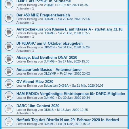
DJ4EL als PZ5GE in Suriname
Letzter Beitrag von
V31ME
«
Di 19 Okt, 2021 04:35
Antworten:
1
Der 450 MHZ Frequenzbereich
Letzter Beitrag von
DJ4MG
«
So 22 Nov, 2020 22:56
Antworten:
1
Aufstockerkurs von Klasse E auf Klasse A - startet am 31.10.
Letzter Beitrag von
DJ4MG
«
So 25 Okt, 2020 13:55
Antworten:
1
DF70DARC am 8. Oktober abzugeben
Letzter Beitrag von
DK5ON
«
So 04 Okt, 2020 09:29
Antworten:
1
Absage: Bad Bentheim DNAT 2020
Letzter Beitrag von
DJ4MG
«
So 17 Mai, 2020 15:36
Amateurfunk Basics - Antennentuner
Letzter Beitrag von
DL2YMR
«
Fr 24 Apr, 2020 20:02
OV-Abend März 2020
Letzter Beitrag von
Sebastian DK6BA
«
Sa 21 Mär, 2020 20:05
HAM RADIO: Vergünstigte Eintrittspreise für DARC-Mitglieder
Letzter Beitrag von
DJ4MG
«
Do 30 Jan, 2020 00:34
DARC 10m Contest 2020
Letzter Beitrag von
DK9LB
«
Mi 15 Jan, 2020 12:25
Antworten:
5
Notfunk Tag des Distrikt N am 29. Februar 2020 in Herford
Letzter Beitrag von
DJ4MG
«
So 01 Dez, 2019 15:28