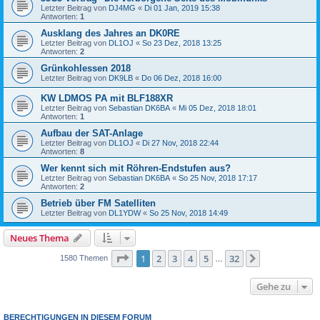
Letzter Beitrag von
DJ4MG
«
Di 01 Jan, 2019 15:38
Antworten:
1
Ausklang des Jahres an DK0RE
Letzter Beitrag von
DL1OJ
«
So 23 Dez, 2018 13:25
Antworten:
2
Grünkohlessen 2018
Letzter Beitrag von
DK9LB
«
Do 06 Dez, 2018 16:00
KW LDMOS PA mit BLF188XR
Letzter Beitrag von
Sebastian DK6BA
«
Mi 05 Dez, 2018 18:01
Antworten:
1
Aufbau der SAT-Anlage
Letzter Beitrag von
DL1OJ
«
Di 27 Nov, 2018 22:44
Antworten:
8
Wer kennt sich mit Röhren-Endstufen aus?
Letzter Beitrag von
Sebastian DK6BA
«
So 25 Nov, 2018 17:17
Antworten:
2
Betrieb über FM Satelliten
Letzter Beitrag von
DL1YDW
«
So 25 Nov, 2018 14:49
Neues Thema
Seite
1
von
32
1
2
3
4
5
32
Nächste
1580 Themen
…
Gehe zu
BERECHTIGUNGEN IN DIESEM FORUM