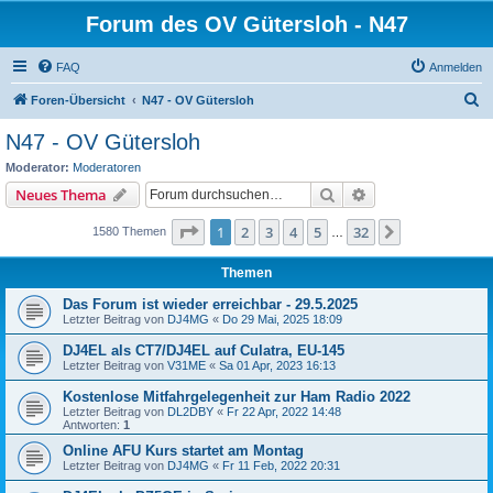
Forum des OV Gütersloh - N47
FAQ
Anmelden
S
Foren-Übersicht
N47 - OV Gütersloh
u
N47 - OV Gütersloh
c
Moderator:
Moderatoren
h
Suche
Erweiterte Suche
Neues Thema
e
Seite
1
von
32
1
2
3
4
5
32
Nächste
1580 Themen
…
Themen
Das Forum ist wieder erreichbar - 29.5.2025
Letzter Beitrag von
DJ4MG
«
Do 29 Mai, 2025 18:09
DJ4EL als CT7/DJ4EL auf Culatra, EU-145
Letzter Beitrag von
V31ME
«
Sa 01 Apr, 2023 16:13
Kostenlose Mitfahrgelegenheit zur Ham Radio 2022
Letzter Beitrag von
DL2DBY
«
Fr 22 Apr, 2022 14:48
Antworten:
1
Online AFU Kurs startet am Montag
Letzter Beitrag von
DJ4MG
«
Fr 11 Feb, 2022 20:31