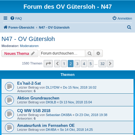
Forum des OV Gütersloh - N47
FAQ
Anmelden
S
Foren-Übersicht
N47 - OV Gütersloh
u
N47 - OV Gütersloh
c
Moderator:
Moderatoren
h
Suche
Erweiterte Suche
Neues Thema
e
Seite
2
von
32
1
2
3
4
5
32
Vorherige
Nächste
1580 Themen
…
Themen
Es´hail-2-Sat
Letzter Beitrag von
DL1YDW
«
Do 15 Nov, 2018 16:02
Antworten:
6
Aktion Grundrauschen
Letzter Beitrag von
DK9LB
«
Di 13 Nov, 2018 15:04
CQ WW SSB 2018
Letzter Beitrag von
Sebastian DK6BA
«
Di 23 Okt, 2018 19:38
Antworten:
6
Amateurfunk im Fernsehen OE
Letzter Beitrag von
DK4BA
«
So 14 Okt, 2018 14:25