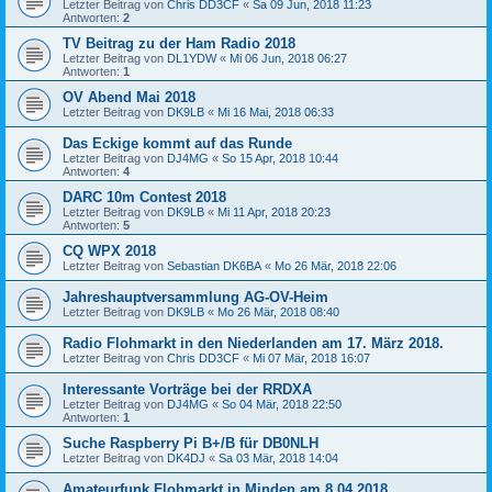
Letzter Beitrag von
Chris DD3CF
«
Sa 09 Jun, 2018 11:23
Antworten:
2
TV Beitrag zu der Ham Radio 2018
Letzter Beitrag von
DL1YDW
«
Mi 06 Jun, 2018 06:27
Antworten:
1
OV Abend Mai 2018
Letzter Beitrag von
DK9LB
«
Mi 16 Mai, 2018 06:33
Das Eckige kommt auf das Runde
Letzter Beitrag von
DJ4MG
«
So 15 Apr, 2018 10:44
Antworten:
4
DARC 10m Contest 2018
Letzter Beitrag von
DK9LB
«
Mi 11 Apr, 2018 20:23
Antworten:
5
CQ WPX 2018
Letzter Beitrag von
Sebastian DK6BA
«
Mo 26 Mär, 2018 22:06
Jahreshauptversammlung AG-OV-Heim
Letzter Beitrag von
DK9LB
«
Mo 26 Mär, 2018 08:40
Radio Flohmarkt in den Niederlanden am 17. März 2018.
Letzter Beitrag von
Chris DD3CF
«
Mi 07 Mär, 2018 16:07
Interessante Vorträge bei der RRDXA
Letzter Beitrag von
DJ4MG
«
So 04 Mär, 2018 22:50
Antworten:
1
Suche Raspberry Pi B+/B für DB0NLH
Letzter Beitrag von
DK4DJ
«
Sa 03 Mär, 2018 14:04
Amateurfunk Flohmarkt in Minden am 8.04.2018