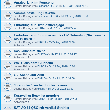
Amateurfunk im Fernsehen
Letzter Beitrag von
Sebastian DK6BA
«
Sa 13 Okt, 2018 21:49
Sammelbestellung DX-Wire
Letzter Beitrag von
Sebastian DK6BA
«
Mi 19 Sep, 2018 18:56
Antworten:
1
Einladung zur Distriktsfuchsjagd
Letzter Beitrag von
DJ4MG
«
Mo 17 Sep, 2018 22:45
Einladung zum Sommerfest des OV Gütersloh (N47) vom 17.
bis 19.08.2018
Letzter Beitrag von
DK4DJ
«
Mi 22 Aug, 2018 21:37
Antworten:
2
Das Clubheim sucht!
Letzter Beitrag von
DL1YDW
«
Fr 27 Jul, 2018 14:27
Antworten:
8
WRTC aus dem Clubheim
Letzter Beitrag von
DL1OJ
«
Do 26 Jul, 2018 20:10
Antworten:
6
OV Abend Juli 2018
Letzter Beitrag von
DK9LB
«
Do 19 Jul, 2018 14:06
"Freifunker" suchen Funkamateure
Letzter Beitrag von
dl6ydy
«
Mi 04 Jul, 2018 12:32
Kurzwellen-Beam ist montiert
Letzter Beitrag von
DJ4MG
«
Mo 18 Jun, 2018 23:53
Antworten:
2
SAT AO-91 QSO mit vertikal Strahler