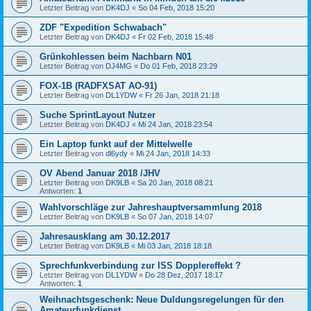
Letzter Beitrag von
DK4DJ
«
So 04 Feb, 2018 15:20
ZDF "Expedition Schwabach"
Letzter Beitrag von
DK4DJ
«
Fr 02 Feb, 2018 15:48
Grünkohlessen beim Nachbarn N01
Letzter Beitrag von
DJ4MG
«
Do 01 Feb, 2018 23:29
FOX-1B (RADFXSAT AO-91)
Letzter Beitrag von
DL1YDW
«
Fr 26 Jan, 2018 21:18
Suche SprintLayout Nutzer
Letzter Beitrag von
DK4DJ
«
Mi 24 Jan, 2018 23:54
Ein Laptop funkt auf der Mittelwelle
Letzter Beitrag von
dl6ydy
«
Mi 24 Jan, 2018 14:33
OV Abend Januar 2018 /JHV
Letzter Beitrag von
DK9LB
«
Sa 20 Jan, 2018 08:21
Antworten:
1
Wahlvorschläge zur Jahreshauptversammlung 2018
Letzter Beitrag von
DK9LB
«
So 07 Jan, 2018 14:07
Jahresausklang am 30.12.2017
Letzter Beitrag von
DK9LB
«
Mi 03 Jan, 2018 18:18
Sprechfunkverbindung zur ISS Dopplereffekt ?
Letzter Beitrag von
DL1YDW
«
Do 28 Dez, 2017 18:17
Antworten:
1
Weihnachtsgeschenk: Neue Duldungsregelungen für den
Amateurfunkdienst