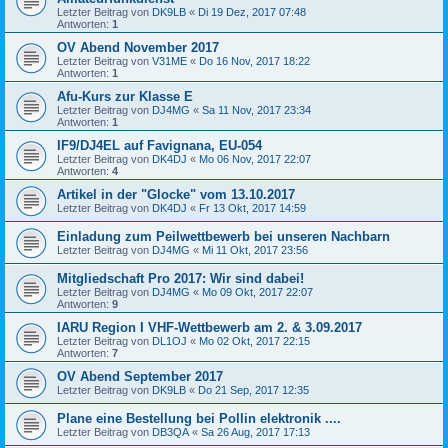
Letzter Beitrag von
DK9LB
«
Di 19 Dez, 2017 07:48
Antworten:
1
OV Abend November 2017
Letzter Beitrag von
V31ME
«
Do 16 Nov, 2017 18:22
Antworten:
1
Afu-Kurs zur Klasse E
Letzter Beitrag von
DJ4MG
«
Sa 11 Nov, 2017 23:34
Antworten:
1
IF9/DJ4EL auf Favignana, EU-054
Letzter Beitrag von
DK4DJ
«
Mo 06 Nov, 2017 22:07
Antworten:
4
Artikel in der "Glocke" vom 13.10.2017
Letzter Beitrag von
DK4DJ
«
Fr 13 Okt, 2017 14:59
Einladung zum Peilwettbewerb bei unseren Nachbarn
Letzter Beitrag von
DJ4MG
«
Mi 11 Okt, 2017 23:56
Mitgliedschaft Pro 2017: Wir sind dabei!
Letzter Beitrag von
DJ4MG
«
Mo 09 Okt, 2017 22:07
Antworten:
9
IARU Region I VHF-Wettbewerb am 2. & 3.09.2017
Letzter Beitrag von
DL1OJ
«
Mo 02 Okt, 2017 22:15
Antworten:
7
OV Abend September 2017
Letzter Beitrag von
DK9LB
«
Do 21 Sep, 2017 12:35
Plane eine Bestellung bei Pollin elektronik ....
Letzter Beitrag von
DB3QA
«
Sa 26 Aug, 2017 17:13