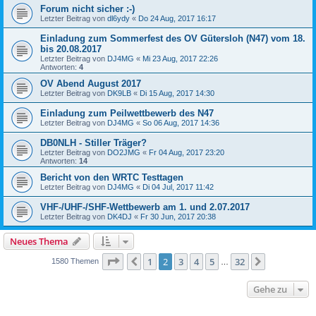
Forum nicht sicher :-)
Letzter Beitrag von
dl6ydy
«
Do 24 Aug, 2017 16:17
Einladung zum Sommerfest des OV Gütersloh (N47) vom 18.
bis 20.08.2017
Letzter Beitrag von
DJ4MG
«
Mi 23 Aug, 2017 22:26
Antworten:
4
OV Abend August 2017
Letzter Beitrag von
DK9LB
«
Di 15 Aug, 2017 14:30
Einladung zum Peilwettbewerb des N47
Letzter Beitrag von
DJ4MG
«
So 06 Aug, 2017 14:36
DB0NLH - Stiller Träger?
Letzter Beitrag von
DO2JMG
«
Fr 04 Aug, 2017 23:20
Antworten:
14
Bericht von den WRTC Testtagen
Letzter Beitrag von
DJ4MG
«
Di 04 Jul, 2017 11:42
VHF-/UHF-/SHF-Wettbewerb am 1. und 2.07.2017
Letzter Beitrag von
DK4DJ
«
Fr 30 Jun, 2017 20:38
Neues Thema
Seite
2
von
32
1
2
3
4
5
32
Vorherige
Nächste
1580 Themen
…
Gehe zu