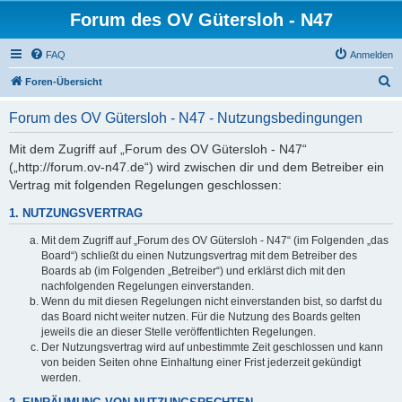
Forum des OV Gütersloh - N47
FAQ
Anmelden
S
Foren-Übersicht
u
Forum des OV Gütersloh - N47 - Nutzungsbedingungen
c
h
Mit dem Zugriff auf „Forum des OV Gütersloh - N47“
(„http://forum.ov-n47.de“) wird zwischen dir und dem Betreiber ein
e
Vertrag mit folgenden Regelungen geschlossen:
1. NUTZUNGSVERTRAG
Mit dem Zugriff auf „Forum des OV Gütersloh - N47“ (im Folgenden „das
Board“) schließt du einen Nutzungsvertrag mit dem Betreiber des
Boards ab (im Folgenden „Betreiber“) und erklärst dich mit den
nachfolgenden Regelungen einverstanden.
Wenn du mit diesen Regelungen nicht einverstanden bist, so darfst du
das Board nicht weiter nutzen. Für die Nutzung des Boards gelten
jeweils die an dieser Stelle veröffentlichten Regelungen.
Der Nutzungsvertrag wird auf unbestimmte Zeit geschlossen und kann
von beiden Seiten ohne Einhaltung einer Frist jederzeit gekündigt
werden.