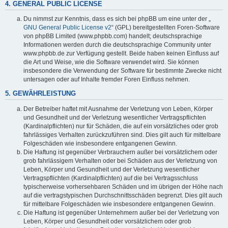
4. GENERAL PUBLIC LICENSE
Du nimmst zur Kenntnis, dass es sich bei phpBB um eine unter der „
GNU General Public License v2
“ (GPL) bereitgestellten Foren-Software
von phpBB Limited (www.phpbb.com) handelt; deutschsprachige
Informationen werden durch die deutschsprachige Community unter
www.phpbb.de zur Verfügung gestellt. Beide haben keinen Einfluss auf
die Art und Weise, wie die Software verwendet wird. Sie können
insbesondere die Verwendung der Software für bestimmte Zwecke nicht
untersagen oder auf Inhalte fremder Foren Einfluss nehmen.
5. GEWÄHRLEISTUNG
Der Betreiber haftet mit Ausnahme der Verletzung von Leben, Körper
und Gesundheit und der Verletzung wesentlicher Vertragspflichten
(Kardinalpflichten) nur für Schäden, die auf ein vorsätzliches oder grob
fahrlässiges Verhalten zurückzuführen sind. Dies gilt auch für mittelbare
Folgeschäden wie insbesondere entgangenen Gewinn.
Die Haftung ist gegenüber Verbrauchern außer bei vorsätzlichem oder
grob fahrlässigem Verhalten oder bei Schäden aus der Verletzung von
Leben, Körper und Gesundheit und der Verletzung wesentlicher
Vertragspflichten (Kardinalpflichten) auf die bei Vertragsschluss
typischerweise vorhersehbaren Schäden und im übrigen der Höhe nach
auf die vertragstypischen Durchschnittsschäden begrenzt. Dies gilt auch
für mittelbare Folgeschäden wie insbesondere entgangenen Gewinn.
Die Haftung ist gegenüber Unternehmern außer bei der Verletzung von
Leben, Körper und Gesundheit oder vorsätzlichem oder grob