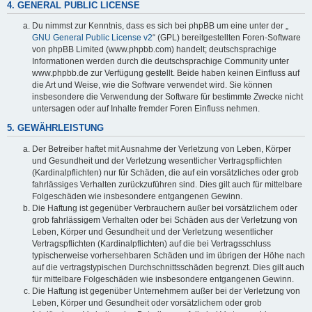
4. GENERAL PUBLIC LICENSE
Du nimmst zur Kenntnis, dass es sich bei phpBB um eine unter der „
GNU General Public License v2
“ (GPL) bereitgestellten Foren-Software
von phpBB Limited (www.phpbb.com) handelt; deutschsprachige
Informationen werden durch die deutschsprachige Community unter
www.phpbb.de zur Verfügung gestellt. Beide haben keinen Einfluss auf
die Art und Weise, wie die Software verwendet wird. Sie können
insbesondere die Verwendung der Software für bestimmte Zwecke nicht
untersagen oder auf Inhalte fremder Foren Einfluss nehmen.
5. GEWÄHRLEISTUNG
Der Betreiber haftet mit Ausnahme der Verletzung von Leben, Körper
und Gesundheit und der Verletzung wesentlicher Vertragspflichten
(Kardinalpflichten) nur für Schäden, die auf ein vorsätzliches oder grob
fahrlässiges Verhalten zurückzuführen sind. Dies gilt auch für mittelbare
Folgeschäden wie insbesondere entgangenen Gewinn.
Die Haftung ist gegenüber Verbrauchern außer bei vorsätzlichem oder
grob fahrlässigem Verhalten oder bei Schäden aus der Verletzung von
Leben, Körper und Gesundheit und der Verletzung wesentlicher
Vertragspflichten (Kardinalpflichten) auf die bei Vertragsschluss
typischerweise vorhersehbaren Schäden und im übrigen der Höhe nach
auf die vertragstypischen Durchschnittsschäden begrenzt. Dies gilt auch
für mittelbare Folgeschäden wie insbesondere entgangenen Gewinn.
Die Haftung ist gegenüber Unternehmern außer bei der Verletzung von
Leben, Körper und Gesundheit oder vorsätzlichem oder grob