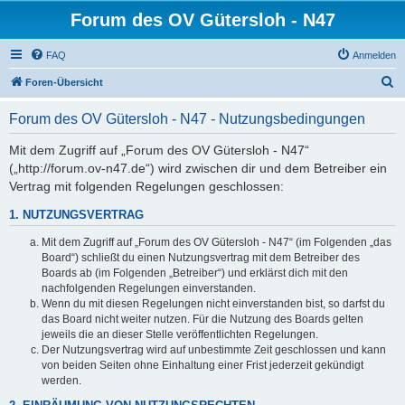
Forum des OV Gütersloh - N47
FAQ
Anmelden
S
Foren-Übersicht
u
Forum des OV Gütersloh - N47 - Nutzungsbedingungen
c
h
Mit dem Zugriff auf „Forum des OV Gütersloh - N47“
(„http://forum.ov-n47.de“) wird zwischen dir und dem Betreiber ein
e
Vertrag mit folgenden Regelungen geschlossen:
1. NUTZUNGSVERTRAG
Mit dem Zugriff auf „Forum des OV Gütersloh - N47“ (im Folgenden „das
Board“) schließt du einen Nutzungsvertrag mit dem Betreiber des
Boards ab (im Folgenden „Betreiber“) und erklärst dich mit den
nachfolgenden Regelungen einverstanden.
Wenn du mit diesen Regelungen nicht einverstanden bist, so darfst du
das Board nicht weiter nutzen. Für die Nutzung des Boards gelten
jeweils die an dieser Stelle veröffentlichten Regelungen.
Der Nutzungsvertrag wird auf unbestimmte Zeit geschlossen und kann
von beiden Seiten ohne Einhaltung einer Frist jederzeit gekündigt
werden.