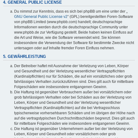
4. GENERAL PUBLIC LICENSE
Du nimmst zur Kenntnis, dass es sich bei phpBB um eine unter der „
GNU General Public License v2
“ (GPL) bereitgestellten Foren-Software
von phpBB Limited (www.phpbb.com) handelt; deutschsprachige
Informationen werden durch die deutschsprachige Community unter
www.phpbb.de zur Verfügung gestellt. Beide haben keinen Einfluss auf
die Art und Weise, wie die Software verwendet wird. Sie können
insbesondere die Verwendung der Software für bestimmte Zwecke nicht
untersagen oder auf Inhalte fremder Foren Einfluss nehmen.
5. GEWÄHRLEISTUNG
Der Betreiber haftet mit Ausnahme der Verletzung von Leben, Körper
und Gesundheit und der Verletzung wesentlicher Vertragspflichten
(Kardinalpflichten) nur für Schäden, die auf ein vorsätzliches oder grob
fahrlässiges Verhalten zurückzuführen sind. Dies gilt auch für mittelbare
Folgeschäden wie insbesondere entgangenen Gewinn.
Die Haftung ist gegenüber Verbrauchern außer bei vorsätzlichem oder
grob fahrlässigem Verhalten oder bei Schäden aus der Verletzung von
Leben, Körper und Gesundheit und der Verletzung wesentlicher
Vertragspflichten (Kardinalpflichten) auf die bei Vertragsschluss
typischerweise vorhersehbaren Schäden und im übrigen der Höhe nach
auf die vertragstypischen Durchschnittsschäden begrenzt. Dies gilt auch
für mittelbare Folgeschäden wie insbesondere entgangenen Gewinn.
Die Haftung ist gegenüber Unternehmern außer bei der Verletzung von
Leben, Körper und Gesundheit oder vorsätzlichem oder grob