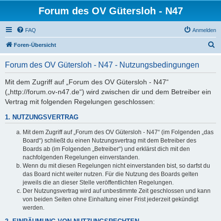
Forum des OV Gütersloh - N47
FAQ
Anmelden
S
Foren-Übersicht
u
Forum des OV Gütersloh - N47 - Nutzungsbedingungen
c
h
Mit dem Zugriff auf „Forum des OV Gütersloh - N47“
(„http://forum.ov-n47.de“) wird zwischen dir und dem Betreiber ein
e
Vertrag mit folgenden Regelungen geschlossen:
1. NUTZUNGSVERTRAG
Mit dem Zugriff auf „Forum des OV Gütersloh - N47“ (im Folgenden „das
Board“) schließt du einen Nutzungsvertrag mit dem Betreiber des
Boards ab (im Folgenden „Betreiber“) und erklärst dich mit den
nachfolgenden Regelungen einverstanden.
Wenn du mit diesen Regelungen nicht einverstanden bist, so darfst du
das Board nicht weiter nutzen. Für die Nutzung des Boards gelten
jeweils die an dieser Stelle veröffentlichten Regelungen.
Der Nutzungsvertrag wird auf unbestimmte Zeit geschlossen und kann
von beiden Seiten ohne Einhaltung einer Frist jederzeit gekündigt
werden.