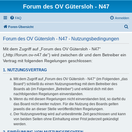
Forum des OV Gütersloh - N47
FAQ
Anmelden
S
Foren-Übersicht
u
Forum des OV Gütersloh - N47 - Nutzungsbedingungen
c
h
Mit dem Zugriff auf „Forum des OV Gütersloh - N47“
(„http://forum.ov-n47.de“) wird zwischen dir und dem Betreiber ein
e
Vertrag mit folgenden Regelungen geschlossen:
1. NUTZUNGSVERTRAG
Mit dem Zugriff auf „Forum des OV Gütersloh - N47“ (im Folgenden „das
Board“) schließt du einen Nutzungsvertrag mit dem Betreiber des
Boards ab (im Folgenden „Betreiber“) und erklärst dich mit den
nachfolgenden Regelungen einverstanden.
Wenn du mit diesen Regelungen nicht einverstanden bist, so darfst du
das Board nicht weiter nutzen. Für die Nutzung des Boards gelten
jeweils die an dieser Stelle veröffentlichten Regelungen.
Der Nutzungsvertrag wird auf unbestimmte Zeit geschlossen und kann
von beiden Seiten ohne Einhaltung einer Frist jederzeit gekündigt
werden.