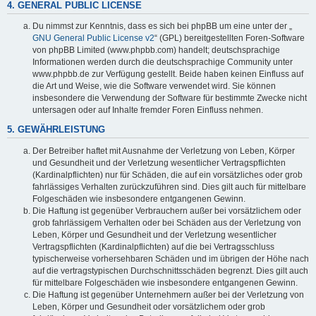
4. GENERAL PUBLIC LICENSE
Du nimmst zur Kenntnis, dass es sich bei phpBB um eine unter der „
GNU General Public License v2
“ (GPL) bereitgestellten Foren-Software
von phpBB Limited (www.phpbb.com) handelt; deutschsprachige
Informationen werden durch die deutschsprachige Community unter
www.phpbb.de zur Verfügung gestellt. Beide haben keinen Einfluss auf
die Art und Weise, wie die Software verwendet wird. Sie können
insbesondere die Verwendung der Software für bestimmte Zwecke nicht
untersagen oder auf Inhalte fremder Foren Einfluss nehmen.
5. GEWÄHRLEISTUNG
Der Betreiber haftet mit Ausnahme der Verletzung von Leben, Körper
und Gesundheit und der Verletzung wesentlicher Vertragspflichten
(Kardinalpflichten) nur für Schäden, die auf ein vorsätzliches oder grob
fahrlässiges Verhalten zurückzuführen sind. Dies gilt auch für mittelbare
Folgeschäden wie insbesondere entgangenen Gewinn.
Die Haftung ist gegenüber Verbrauchern außer bei vorsätzlichem oder
grob fahrlässigem Verhalten oder bei Schäden aus der Verletzung von
Leben, Körper und Gesundheit und der Verletzung wesentlicher
Vertragspflichten (Kardinalpflichten) auf die bei Vertragsschluss
typischerweise vorhersehbaren Schäden und im übrigen der Höhe nach
auf die vertragstypischen Durchschnittsschäden begrenzt. Dies gilt auch
für mittelbare Folgeschäden wie insbesondere entgangenen Gewinn.
Die Haftung ist gegenüber Unternehmern außer bei der Verletzung von
Leben, Körper und Gesundheit oder vorsätzlichem oder grob