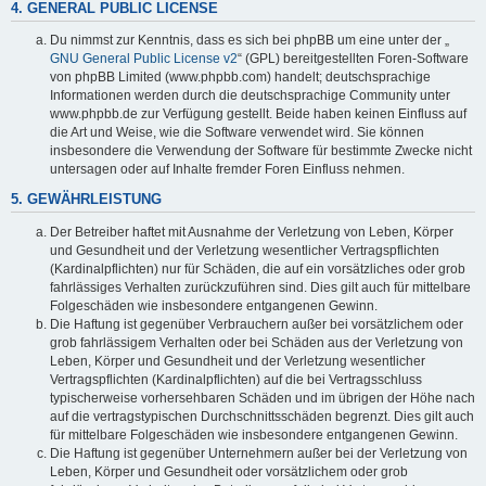
4. GENERAL PUBLIC LICENSE
Du nimmst zur Kenntnis, dass es sich bei phpBB um eine unter der „
GNU General Public License v2
“ (GPL) bereitgestellten Foren-Software
von phpBB Limited (www.phpbb.com) handelt; deutschsprachige
Informationen werden durch die deutschsprachige Community unter
www.phpbb.de zur Verfügung gestellt. Beide haben keinen Einfluss auf
die Art und Weise, wie die Software verwendet wird. Sie können
insbesondere die Verwendung der Software für bestimmte Zwecke nicht
untersagen oder auf Inhalte fremder Foren Einfluss nehmen.
5. GEWÄHRLEISTUNG
Der Betreiber haftet mit Ausnahme der Verletzung von Leben, Körper
und Gesundheit und der Verletzung wesentlicher Vertragspflichten
(Kardinalpflichten) nur für Schäden, die auf ein vorsätzliches oder grob
fahrlässiges Verhalten zurückzuführen sind. Dies gilt auch für mittelbare
Folgeschäden wie insbesondere entgangenen Gewinn.
Die Haftung ist gegenüber Verbrauchern außer bei vorsätzlichem oder
grob fahrlässigem Verhalten oder bei Schäden aus der Verletzung von
Leben, Körper und Gesundheit und der Verletzung wesentlicher
Vertragspflichten (Kardinalpflichten) auf die bei Vertragsschluss
typischerweise vorhersehbaren Schäden und im übrigen der Höhe nach
auf die vertragstypischen Durchschnittsschäden begrenzt. Dies gilt auch
für mittelbare Folgeschäden wie insbesondere entgangenen Gewinn.
Die Haftung ist gegenüber Unternehmern außer bei der Verletzung von
Leben, Körper und Gesundheit oder vorsätzlichem oder grob