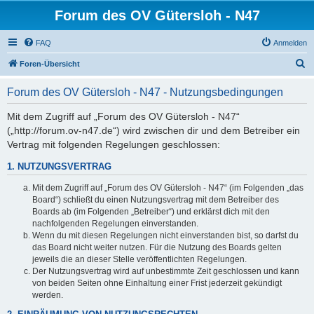
Forum des OV Gütersloh - N47
FAQ
Anmelden
S
Foren-Übersicht
u
Forum des OV Gütersloh - N47 - Nutzungsbedingungen
c
h
Mit dem Zugriff auf „Forum des OV Gütersloh - N47“
(„http://forum.ov-n47.de“) wird zwischen dir und dem Betreiber ein
e
Vertrag mit folgenden Regelungen geschlossen:
1. NUTZUNGSVERTRAG
Mit dem Zugriff auf „Forum des OV Gütersloh - N47“ (im Folgenden „das
Board“) schließt du einen Nutzungsvertrag mit dem Betreiber des
Boards ab (im Folgenden „Betreiber“) und erklärst dich mit den
nachfolgenden Regelungen einverstanden.
Wenn du mit diesen Regelungen nicht einverstanden bist, so darfst du
das Board nicht weiter nutzen. Für die Nutzung des Boards gelten
jeweils die an dieser Stelle veröffentlichten Regelungen.
Der Nutzungsvertrag wird auf unbestimmte Zeit geschlossen und kann
von beiden Seiten ohne Einhaltung einer Frist jederzeit gekündigt
werden.