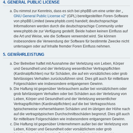
4. GENERAL PUBLIC LICENSE
Du nimmst zur Kenntnis, dass es sich bei phpBB um eine unter der „
GNU General Public License v2
“ (GPL) bereitgestellten Foren-Software
von phpBB Limited (www.phpbb.com) handelt; deutschsprachige
Informationen werden durch die deutschsprachige Community unter
www.phpbb.de zur Verfügung gestellt. Beide haben keinen Einfluss auf
die Art und Weise, wie die Software verwendet wird. Sie können
insbesondere die Verwendung der Software für bestimmte Zwecke nicht
untersagen oder auf Inhalte fremder Foren Einfluss nehmen.
5. GEWÄHRLEISTUNG
Der Betreiber haftet mit Ausnahme der Verletzung von Leben, Körper
und Gesundheit und der Verletzung wesentlicher Vertragspflichten
(Kardinalpflichten) nur für Schäden, die auf ein vorsätzliches oder grob
fahrlässiges Verhalten zurückzuführen sind. Dies gilt auch für mittelbare
Folgeschäden wie insbesondere entgangenen Gewinn.
Die Haftung ist gegenüber Verbrauchern außer bei vorsätzlichem oder
grob fahrlässigem Verhalten oder bei Schäden aus der Verletzung von
Leben, Körper und Gesundheit und der Verletzung wesentlicher
Vertragspflichten (Kardinalpflichten) auf die bei Vertragsschluss
typischerweise vorhersehbaren Schäden und im übrigen der Höhe nach
auf die vertragstypischen Durchschnittsschäden begrenzt. Dies gilt auch
für mittelbare Folgeschäden wie insbesondere entgangenen Gewinn.
Die Haftung ist gegenüber Unternehmern außer bei der Verletzung von
Leben, Körper und Gesundheit oder vorsätzlichem oder grob