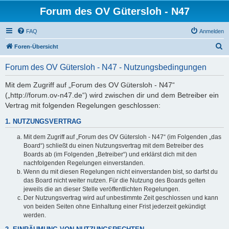
Forum des OV Gütersloh - N47
FAQ
Anmelden
S
Foren-Übersicht
u
Forum des OV Gütersloh - N47 - Nutzungsbedingungen
c
h
Mit dem Zugriff auf „Forum des OV Gütersloh - N47“
(„http://forum.ov-n47.de“) wird zwischen dir und dem Betreiber ein
e
Vertrag mit folgenden Regelungen geschlossen:
1. NUTZUNGSVERTRAG
Mit dem Zugriff auf „Forum des OV Gütersloh - N47“ (im Folgenden „das
Board“) schließt du einen Nutzungsvertrag mit dem Betreiber des
Boards ab (im Folgenden „Betreiber“) und erklärst dich mit den
nachfolgenden Regelungen einverstanden.
Wenn du mit diesen Regelungen nicht einverstanden bist, so darfst du
das Board nicht weiter nutzen. Für die Nutzung des Boards gelten
jeweils die an dieser Stelle veröffentlichten Regelungen.
Der Nutzungsvertrag wird auf unbestimmte Zeit geschlossen und kann
von beiden Seiten ohne Einhaltung einer Frist jederzeit gekündigt
werden.