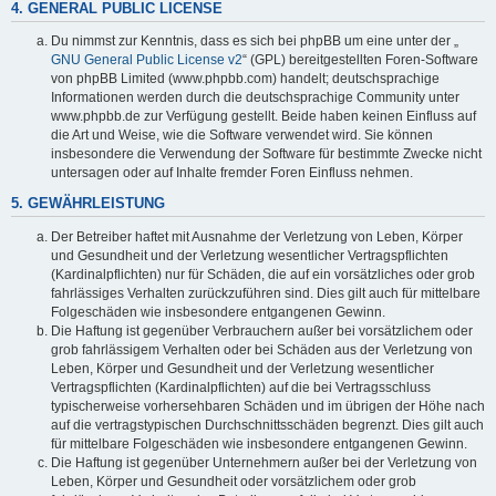
4. GENERAL PUBLIC LICENSE
Du nimmst zur Kenntnis, dass es sich bei phpBB um eine unter der „
GNU General Public License v2
“ (GPL) bereitgestellten Foren-Software
von phpBB Limited (www.phpbb.com) handelt; deutschsprachige
Informationen werden durch die deutschsprachige Community unter
www.phpbb.de zur Verfügung gestellt. Beide haben keinen Einfluss auf
die Art und Weise, wie die Software verwendet wird. Sie können
insbesondere die Verwendung der Software für bestimmte Zwecke nicht
untersagen oder auf Inhalte fremder Foren Einfluss nehmen.
5. GEWÄHRLEISTUNG
Der Betreiber haftet mit Ausnahme der Verletzung von Leben, Körper
und Gesundheit und der Verletzung wesentlicher Vertragspflichten
(Kardinalpflichten) nur für Schäden, die auf ein vorsätzliches oder grob
fahrlässiges Verhalten zurückzuführen sind. Dies gilt auch für mittelbare
Folgeschäden wie insbesondere entgangenen Gewinn.
Die Haftung ist gegenüber Verbrauchern außer bei vorsätzlichem oder
grob fahrlässigem Verhalten oder bei Schäden aus der Verletzung von
Leben, Körper und Gesundheit und der Verletzung wesentlicher
Vertragspflichten (Kardinalpflichten) auf die bei Vertragsschluss
typischerweise vorhersehbaren Schäden und im übrigen der Höhe nach
auf die vertragstypischen Durchschnittsschäden begrenzt. Dies gilt auch
für mittelbare Folgeschäden wie insbesondere entgangenen Gewinn.
Die Haftung ist gegenüber Unternehmern außer bei der Verletzung von
Leben, Körper und Gesundheit oder vorsätzlichem oder grob