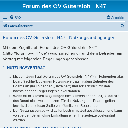
Forum des OV Gütersloh - N47
FAQ
Anmelden
S
Foren-Übersicht
u
Forum des OV Gütersloh - N47 - Nutzungsbedingungen
c
h
Mit dem Zugriff auf „Forum des OV Gütersloh - N47“
(„http://forum.ov-n47.de“) wird zwischen dir und dem Betreiber ein
e
Vertrag mit folgenden Regelungen geschlossen:
1. NUTZUNGSVERTRAG
Mit dem Zugriff auf „Forum des OV Gütersloh - N47“ (im Folgenden „das
Board“) schließt du einen Nutzungsvertrag mit dem Betreiber des
Boards ab (im Folgenden „Betreiber“) und erklärst dich mit den
nachfolgenden Regelungen einverstanden.
Wenn du mit diesen Regelungen nicht einverstanden bist, so darfst du
das Board nicht weiter nutzen. Für die Nutzung des Boards gelten
jeweils die an dieser Stelle veröffentlichten Regelungen.
Der Nutzungsvertrag wird auf unbestimmte Zeit geschlossen und kann
von beiden Seiten ohne Einhaltung einer Frist jederzeit gekündigt
werden.