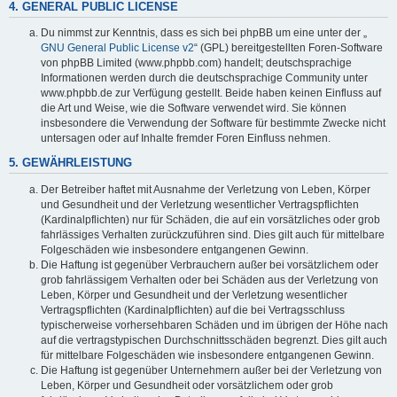
4. GENERAL PUBLIC LICENSE
Du nimmst zur Kenntnis, dass es sich bei phpBB um eine unter der „
GNU General Public License v2
“ (GPL) bereitgestellten Foren-Software
von phpBB Limited (www.phpbb.com) handelt; deutschsprachige
Informationen werden durch die deutschsprachige Community unter
www.phpbb.de zur Verfügung gestellt. Beide haben keinen Einfluss auf
die Art und Weise, wie die Software verwendet wird. Sie können
insbesondere die Verwendung der Software für bestimmte Zwecke nicht
untersagen oder auf Inhalte fremder Foren Einfluss nehmen.
5. GEWÄHRLEISTUNG
Der Betreiber haftet mit Ausnahme der Verletzung von Leben, Körper
und Gesundheit und der Verletzung wesentlicher Vertragspflichten
(Kardinalpflichten) nur für Schäden, die auf ein vorsätzliches oder grob
fahrlässiges Verhalten zurückzuführen sind. Dies gilt auch für mittelbare
Folgeschäden wie insbesondere entgangenen Gewinn.
Die Haftung ist gegenüber Verbrauchern außer bei vorsätzlichem oder
grob fahrlässigem Verhalten oder bei Schäden aus der Verletzung von
Leben, Körper und Gesundheit und der Verletzung wesentlicher
Vertragspflichten (Kardinalpflichten) auf die bei Vertragsschluss
typischerweise vorhersehbaren Schäden und im übrigen der Höhe nach
auf die vertragstypischen Durchschnittsschäden begrenzt. Dies gilt auch
für mittelbare Folgeschäden wie insbesondere entgangenen Gewinn.
Die Haftung ist gegenüber Unternehmern außer bei der Verletzung von
Leben, Körper und Gesundheit oder vorsätzlichem oder grob