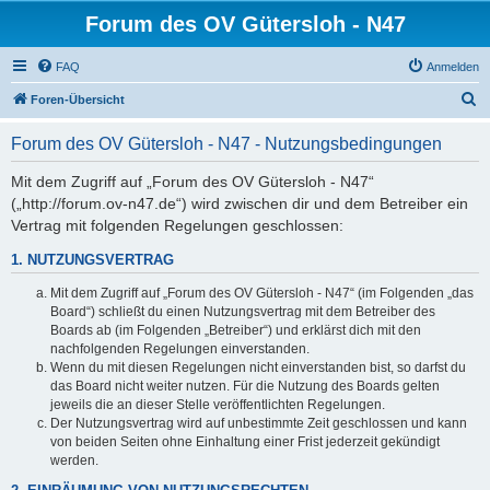
Forum des OV Gütersloh - N47
FAQ
Anmelden
S
Foren-Übersicht
u
Forum des OV Gütersloh - N47 - Nutzungsbedingungen
c
h
Mit dem Zugriff auf „Forum des OV Gütersloh - N47“
(„http://forum.ov-n47.de“) wird zwischen dir und dem Betreiber ein
e
Vertrag mit folgenden Regelungen geschlossen:
1. NUTZUNGSVERTRAG
Mit dem Zugriff auf „Forum des OV Gütersloh - N47“ (im Folgenden „das
Board“) schließt du einen Nutzungsvertrag mit dem Betreiber des
Boards ab (im Folgenden „Betreiber“) und erklärst dich mit den
nachfolgenden Regelungen einverstanden.
Wenn du mit diesen Regelungen nicht einverstanden bist, so darfst du
das Board nicht weiter nutzen. Für die Nutzung des Boards gelten
jeweils die an dieser Stelle veröffentlichten Regelungen.
Der Nutzungsvertrag wird auf unbestimmte Zeit geschlossen und kann
von beiden Seiten ohne Einhaltung einer Frist jederzeit gekündigt
werden.