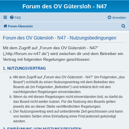
Forum des OV Gütersloh - N47
FAQ
Anmelden
S
Foren-Übersicht
u
Forum des OV Gütersloh - N47 - Nutzungsbedingungen
c
h
Mit dem Zugriff auf „Forum des OV Gütersloh - N47“
(„http://forum.ov-n47.de“) wird zwischen dir und dem Betreiber ein
e
Vertrag mit folgenden Regelungen geschlossen:
1. NUTZUNGSVERTRAG
Mit dem Zugriff auf „Forum des OV Gütersloh - N47“ (im Folgenden „das
Board“) schließt du einen Nutzungsvertrag mit dem Betreiber des
Boards ab (im Folgenden „Betreiber“) und erklärst dich mit den
nachfolgenden Regelungen einverstanden.
Wenn du mit diesen Regelungen nicht einverstanden bist, so darfst du
das Board nicht weiter nutzen. Für die Nutzung des Boards gelten
jeweils die an dieser Stelle veröffentlichten Regelungen.
Der Nutzungsvertrag wird auf unbestimmte Zeit geschlossen und kann
von beiden Seiten ohne Einhaltung einer Frist jederzeit gekündigt
werden.