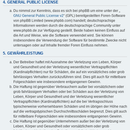
4. GENERAL PUBLIC LICENSE
Du nimmst zur Kenntnis, dass es sich bei phpBB um eine unter der „
GNU General Public License v2
“ (GPL) bereitgestellten Foren-Software
von phpBB Limited (www.phpbb.com) handelt; deutschsprachige
Informationen werden durch die deutschsprachige Community unter
www.phpbb.de zur Verfügung gestellt. Beide haben keinen Einfluss auf
die Art und Weise, wie die Software verwendet wird. Sie können
insbesondere die Verwendung der Software für bestimmte Zwecke nicht
untersagen oder auf Inhalte fremder Foren Einfluss nehmen.
5. GEWÄHRLEISTUNG
Der Betreiber haftet mit Ausnahme der Verletzung von Leben, Körper
und Gesundheit und der Verletzung wesentlicher Vertragspflichten
(Kardinalpflichten) nur für Schäden, die auf ein vorsätzliches oder grob
fahrlässiges Verhalten zurückzuführen sind. Dies gilt auch für mittelbare
Folgeschäden wie insbesondere entgangenen Gewinn.
Die Haftung ist gegenüber Verbrauchern außer bei vorsätzlichem oder
grob fahrlässigem Verhalten oder bei Schäden aus der Verletzung von
Leben, Körper und Gesundheit und der Verletzung wesentlicher
Vertragspflichten (Kardinalpflichten) auf die bei Vertragsschluss
typischerweise vorhersehbaren Schäden und im übrigen der Höhe nach
auf die vertragstypischen Durchschnittsschäden begrenzt. Dies gilt auch
für mittelbare Folgeschäden wie insbesondere entgangenen Gewinn.
Die Haftung ist gegenüber Unternehmern außer bei der Verletzung von
Leben, Körper und Gesundheit oder vorsätzlichem oder grob