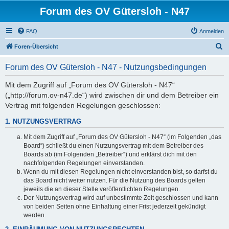
Forum des OV Gütersloh - N47
FAQ
Anmelden
S
Foren-Übersicht
u
Forum des OV Gütersloh - N47 - Nutzungsbedingungen
c
h
Mit dem Zugriff auf „Forum des OV Gütersloh - N47“
(„http://forum.ov-n47.de“) wird zwischen dir und dem Betreiber ein
e
Vertrag mit folgenden Regelungen geschlossen:
1. NUTZUNGSVERTRAG
Mit dem Zugriff auf „Forum des OV Gütersloh - N47“ (im Folgenden „das
Board“) schließt du einen Nutzungsvertrag mit dem Betreiber des
Boards ab (im Folgenden „Betreiber“) und erklärst dich mit den
nachfolgenden Regelungen einverstanden.
Wenn du mit diesen Regelungen nicht einverstanden bist, so darfst du
das Board nicht weiter nutzen. Für die Nutzung des Boards gelten
jeweils die an dieser Stelle veröffentlichten Regelungen.
Der Nutzungsvertrag wird auf unbestimmte Zeit geschlossen und kann
von beiden Seiten ohne Einhaltung einer Frist jederzeit gekündigt
werden.