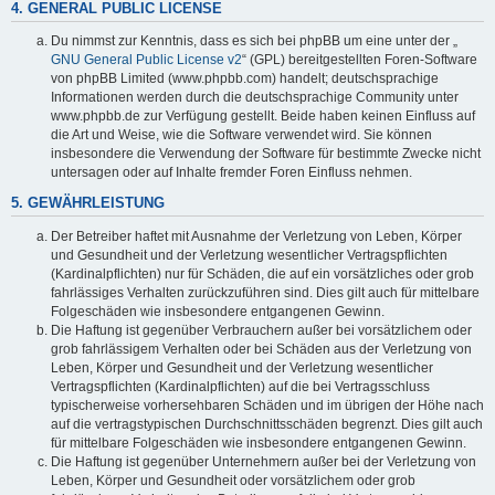
4. GENERAL PUBLIC LICENSE
Du nimmst zur Kenntnis, dass es sich bei phpBB um eine unter der „
GNU General Public License v2
“ (GPL) bereitgestellten Foren-Software
von phpBB Limited (www.phpbb.com) handelt; deutschsprachige
Informationen werden durch die deutschsprachige Community unter
www.phpbb.de zur Verfügung gestellt. Beide haben keinen Einfluss auf
die Art und Weise, wie die Software verwendet wird. Sie können
insbesondere die Verwendung der Software für bestimmte Zwecke nicht
untersagen oder auf Inhalte fremder Foren Einfluss nehmen.
5. GEWÄHRLEISTUNG
Der Betreiber haftet mit Ausnahme der Verletzung von Leben, Körper
und Gesundheit und der Verletzung wesentlicher Vertragspflichten
(Kardinalpflichten) nur für Schäden, die auf ein vorsätzliches oder grob
fahrlässiges Verhalten zurückzuführen sind. Dies gilt auch für mittelbare
Folgeschäden wie insbesondere entgangenen Gewinn.
Die Haftung ist gegenüber Verbrauchern außer bei vorsätzlichem oder
grob fahrlässigem Verhalten oder bei Schäden aus der Verletzung von
Leben, Körper und Gesundheit und der Verletzung wesentlicher
Vertragspflichten (Kardinalpflichten) auf die bei Vertragsschluss
typischerweise vorhersehbaren Schäden und im übrigen der Höhe nach
auf die vertragstypischen Durchschnittsschäden begrenzt. Dies gilt auch
für mittelbare Folgeschäden wie insbesondere entgangenen Gewinn.
Die Haftung ist gegenüber Unternehmern außer bei der Verletzung von
Leben, Körper und Gesundheit oder vorsätzlichem oder grob