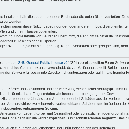
auch nach Kündigung des Nutzungsvertrages bestehen.
ine Inhalte enthält, die gegen geltendes Recht oder die guten Sitten verstoßen. Du 
 zu verwenden.
erstößen gegen diese Nutzungsbedingungen oder anderer im Board veröffentlichte
ßen und dir ein Hausverbot erteilen.
ortung für die Inhalte von Beiträgen übernimmt, die er nicht selbst erstellt hat od
jederzeit zu löschen oder zu sperren.
räge abzuändern, sofern sie gegen o. g. Regeln verstoßen oder geeignet sind, dem
 unter der „
GNU General Public License v2
“ (GPL) bereitgestellten Foren-Softwa
chsprachige Community unter www.phpbb.de zur Verfügung gestellt. Beide haben ke
g der Software für bestimmte Zwecke nicht untersagen oder auf Inhalte fremder F
ben, Körper und Gesundheit und der Verletzung wesentlicher Vertragspflichten (Kard
gilt auch für mittelbare Folgeschäden wie insbesondere entgangenen Gewinn.
ätzlichem oder grob fahrlässigem Verhalten oder bei Schäden aus der Verletzung 
 die bei Vertragsschluss typischerweise vorhersehbaren Schäden und im übrigen de
wie insbesondere entgangenen Gewinn.
erletzung von Leben, Körper und Gesundheit oder vorsätzlichem oder grob fahrläs
der Höhe nach auf die vertragstypischen Durchschnittsschäden begrenzt. Dies gi
mäß auch zugunsten der Mitarbeiter und Erfüllungsgehilfen des Betreibers.