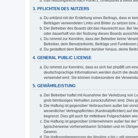
Das Nutzungsrecht nach Punkt 2, Unterpunkt a bleibt 
3. PFLICHTEN DES NUTZERS
Du erklärst mit der Erstellung eines Beitrags, dass er ke
Beiträgen verwendeten Links und Bilder zu setzen bzw.
Der Betreiber des Boards übt das Hausrecht aus. Bei V
oder dauerhaft von der Nutzung dieses Boards ausschlie
Du nimmst zur Kenntnis, dass der Betreiber keine Verantw
Betreiber, dein Benutzerkonto, Beiträge und Funktionen 
Du gestattest dem Betreiber darüber hinaus, deine Beit
4. GENERAL PUBLIC LICENSE
Du nimmst zur Kenntnis, dass es sich bei phpBB um eine
deutschsprachige Informationen werden durch die deuts
verwendet wird. Sie können insbesondere die Verwendun
5. GEWÄHRLEISTUNG
Der Betreiber haftet mit Ausnahme der Verletzung von Le
grob fahrlässiges Verhalten zurückzuführen sind. Dies 
Die Haftung ist gegenüber Verbrauchern außer bei vors
wesentlicher Vertragspflichten (Kardinalpflichten) auf
begrenzt. Dies gilt auch für mittelbare Folgeschäden 
Die Haftung ist gegenüber Unternehmern außer bei der V
typischerweise vorhersehbaren Schäden und im Übrigen 
Gewinn.
Die Haftungsbegrenzung der Absätze a bis c gilt sinnge