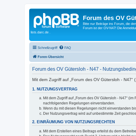
Forum des OV Güt
Bitte nur Beiträge ins Forum, die d
Forum ist der OV-N47! Die Anmeldung
lists.darc.de .
Schnellzugriff
FAQ
Foren-Übersicht
Forum des OV Gütersloh - N47 - Nutzungsbedi
Mit dem Zugriff auf „Forum des OV Gütersloh - N47“ (
1. NUTZUNGSVERTRAG
Mit dem Zugriff auf „Forum des OV Gütersloh - N47“ (im 
nachfolgenden Regelungen einverstanden.
Wenn du mit diesen Regelungen nicht einverstanden bist,
Der Nutzungsvertrag wird auf unbestimmte Zeit geschlos
2. EINRÄUMUNG VON NUTZUNGSRECHTEN
Mit dem Erstellen eines Beitrags erteilst du dem Betrei