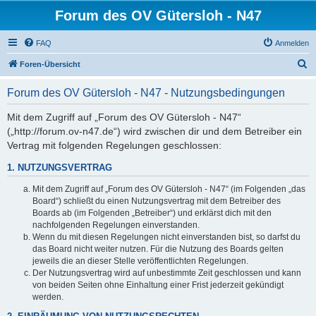
Forum des OV Gütersloh - N47
FAQ
Anmelden
S
Foren-Übersicht
u
Forum des OV Gütersloh - N47 - Nutzungsbedingungen
c
h
Mit dem Zugriff auf „Forum des OV Gütersloh - N47“
(„http://forum.ov-n47.de“) wird zwischen dir und dem Betreiber ein
e
Vertrag mit folgenden Regelungen geschlossen:
1. NUTZUNGSVERTRAG
Mit dem Zugriff auf „Forum des OV Gütersloh - N47“ (im Folgenden „das
Board“) schließt du einen Nutzungsvertrag mit dem Betreiber des
Boards ab (im Folgenden „Betreiber“) und erklärst dich mit den
nachfolgenden Regelungen einverstanden.
Wenn du mit diesen Regelungen nicht einverstanden bist, so darfst du
das Board nicht weiter nutzen. Für die Nutzung des Boards gelten
jeweils die an dieser Stelle veröffentlichten Regelungen.
Der Nutzungsvertrag wird auf unbestimmte Zeit geschlossen und kann
von beiden Seiten ohne Einhaltung einer Frist jederzeit gekündigt
werden.