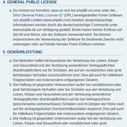
4. GENERAL PUBLIC LICENSE
Du nimmst zur Kenntnis, dass es sich bei phpBB um eine unter der „
GNU General Public License v2
“ (GPL) bereitgestellten Foren-Software
von phpBB Limited (www.phpbb.com) handelt; deutschsprachige
Informationen werden durch die deutschsprachige Community unter
www.phpbb.de zur Verfügung gestellt. Beide haben keinen Einfluss auf
die Art und Weise, wie die Software verwendet wird. Sie können
insbesondere die Verwendung der Software für bestimmte Zwecke nicht
untersagen oder auf Inhalte fremder Foren Einfluss nehmen.
5. GEWÄHRLEISTUNG
Der Betreiber haftet mit Ausnahme der Verletzung von Leben, Körper
und Gesundheit und der Verletzung wesentlicher Vertragspflichten
(Kardinalpflichten) nur für Schäden, die auf ein vorsätzliches oder grob
fahrlässiges Verhalten zurückzuführen sind. Dies gilt auch für mittelbare
Folgeschäden wie insbesondere entgangenen Gewinn.
Die Haftung ist gegenüber Verbrauchern außer bei vorsätzlichem oder
grob fahrlässigem Verhalten oder bei Schäden aus der Verletzung von
Leben, Körper und Gesundheit und der Verletzung wesentlicher
Vertragspflichten (Kardinalpflichten) auf die bei Vertragsschluss
typischerweise vorhersehbaren Schäden und im übrigen der Höhe nach
auf die vertragstypischen Durchschnittsschäden begrenzt. Dies gilt auch
für mittelbare Folgeschäden wie insbesondere entgangenen Gewinn.
Die Haftung ist gegenüber Unternehmern außer bei der Verletzung von
Leben, Körper und Gesundheit oder vorsätzlichem oder grob