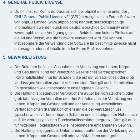
4. GENERAL PUBLIC LICENSE
Du nimmst zur Kenntnis, dass es sich bei phpBB um eine unter der „
GNU General Public License v2
“ (GPL) bereitgestellten Foren-Software
von phpBB Limited (www.phpbb.com) handelt; deutschsprachige
Informationen werden durch die deutschsprachige Community unter
www.phpbb.de zur Verfügung gestellt. Beide haben keinen Einfluss auf
die Art und Weise, wie die Software verwendet wird. Sie können
insbesondere die Verwendung der Software für bestimmte Zwecke nicht
untersagen oder auf Inhalte fremder Foren Einfluss nehmen.
5. GEWÄHRLEISTUNG
Der Betreiber haftet mit Ausnahme der Verletzung von Leben, Körper
und Gesundheit und der Verletzung wesentlicher Vertragspflichten
(Kardinalpflichten) nur für Schäden, die auf ein vorsätzliches oder grob
fahrlässiges Verhalten zurückzuführen sind. Dies gilt auch für mittelbare
Folgeschäden wie insbesondere entgangenen Gewinn.
Die Haftung ist gegenüber Verbrauchern außer bei vorsätzlichem oder
grob fahrlässigem Verhalten oder bei Schäden aus der Verletzung von
Leben, Körper und Gesundheit und der Verletzung wesentlicher
Vertragspflichten (Kardinalpflichten) auf die bei Vertragsschluss
typischerweise vorhersehbaren Schäden und im übrigen der Höhe nach
auf die vertragstypischen Durchschnittsschäden begrenzt. Dies gilt auch
für mittelbare Folgeschäden wie insbesondere entgangenen Gewinn.
Die Haftung ist gegenüber Unternehmern außer bei der Verletzung von
Leben, Körper und Gesundheit oder vorsätzlichem oder grob