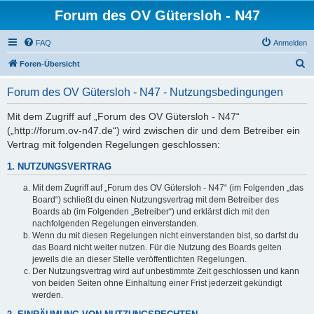
Forum des OV Gütersloh - N47
FAQ
Anmelden
S
Foren-Übersicht
u
Forum des OV Gütersloh - N47 - Nutzungsbedingungen
c
h
Mit dem Zugriff auf „Forum des OV Gütersloh - N47“
(„http://forum.ov-n47.de“) wird zwischen dir und dem Betreiber ein
e
Vertrag mit folgenden Regelungen geschlossen:
1. NUTZUNGSVERTRAG
Mit dem Zugriff auf „Forum des OV Gütersloh - N47“ (im Folgenden „das
Board“) schließt du einen Nutzungsvertrag mit dem Betreiber des
Boards ab (im Folgenden „Betreiber“) und erklärst dich mit den
nachfolgenden Regelungen einverstanden.
Wenn du mit diesen Regelungen nicht einverstanden bist, so darfst du
das Board nicht weiter nutzen. Für die Nutzung des Boards gelten
jeweils die an dieser Stelle veröffentlichten Regelungen.
Der Nutzungsvertrag wird auf unbestimmte Zeit geschlossen und kann
von beiden Seiten ohne Einhaltung einer Frist jederzeit gekündigt
werden.