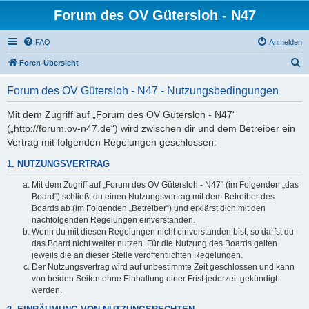
Forum des OV Gütersloh - N47
FAQ
Anmelden
S
Foren-Übersicht
u
Forum des OV Gütersloh - N47 - Nutzungsbedingungen
c
h
Mit dem Zugriff auf „Forum des OV Gütersloh - N47“
(„http://forum.ov-n47.de“) wird zwischen dir und dem Betreiber ein
e
Vertrag mit folgenden Regelungen geschlossen:
1. NUTZUNGSVERTRAG
Mit dem Zugriff auf „Forum des OV Gütersloh - N47“ (im Folgenden „das
Board“) schließt du einen Nutzungsvertrag mit dem Betreiber des
Boards ab (im Folgenden „Betreiber“) und erklärst dich mit den
nachfolgenden Regelungen einverstanden.
Wenn du mit diesen Regelungen nicht einverstanden bist, so darfst du
das Board nicht weiter nutzen. Für die Nutzung des Boards gelten
jeweils die an dieser Stelle veröffentlichten Regelungen.
Der Nutzungsvertrag wird auf unbestimmte Zeit geschlossen und kann
von beiden Seiten ohne Einhaltung einer Frist jederzeit gekündigt
werden.