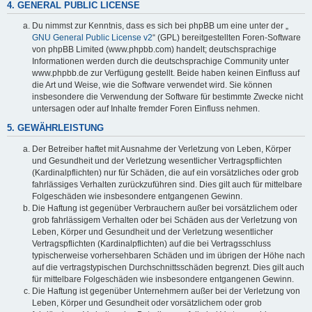
4. GENERAL PUBLIC LICENSE
Du nimmst zur Kenntnis, dass es sich bei phpBB um eine unter der „
GNU General Public License v2
“ (GPL) bereitgestellten Foren-Software
von phpBB Limited (www.phpbb.com) handelt; deutschsprachige
Informationen werden durch die deutschsprachige Community unter
www.phpbb.de zur Verfügung gestellt. Beide haben keinen Einfluss auf
die Art und Weise, wie die Software verwendet wird. Sie können
insbesondere die Verwendung der Software für bestimmte Zwecke nicht
untersagen oder auf Inhalte fremder Foren Einfluss nehmen.
5. GEWÄHRLEISTUNG
Der Betreiber haftet mit Ausnahme der Verletzung von Leben, Körper
und Gesundheit und der Verletzung wesentlicher Vertragspflichten
(Kardinalpflichten) nur für Schäden, die auf ein vorsätzliches oder grob
fahrlässiges Verhalten zurückzuführen sind. Dies gilt auch für mittelbare
Folgeschäden wie insbesondere entgangenen Gewinn.
Die Haftung ist gegenüber Verbrauchern außer bei vorsätzlichem oder
grob fahrlässigem Verhalten oder bei Schäden aus der Verletzung von
Leben, Körper und Gesundheit und der Verletzung wesentlicher
Vertragspflichten (Kardinalpflichten) auf die bei Vertragsschluss
typischerweise vorhersehbaren Schäden und im übrigen der Höhe nach
auf die vertragstypischen Durchschnittsschäden begrenzt. Dies gilt auch
für mittelbare Folgeschäden wie insbesondere entgangenen Gewinn.
Die Haftung ist gegenüber Unternehmern außer bei der Verletzung von
Leben, Körper und Gesundheit oder vorsätzlichem oder grob