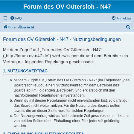
Forum des OV Gütersloh - N47
FAQ
Anmelden
S
Foren-Übersicht
u
Forum des OV Gütersloh - N47 - Nutzungsbedingungen
c
h
Mit dem Zugriff auf „Forum des OV Gütersloh - N47“
(„http://forum.ov-n47.de“) wird zwischen dir und dem Betreiber ein
e
Vertrag mit folgenden Regelungen geschlossen:
1. NUTZUNGSVERTRAG
Mit dem Zugriff auf „Forum des OV Gütersloh - N47“ (im Folgenden „das
Board“) schließt du einen Nutzungsvertrag mit dem Betreiber des
Boards ab (im Folgenden „Betreiber“) und erklärst dich mit den
nachfolgenden Regelungen einverstanden.
Wenn du mit diesen Regelungen nicht einverstanden bist, so darfst du
das Board nicht weiter nutzen. Für die Nutzung des Boards gelten
jeweils die an dieser Stelle veröffentlichten Regelungen.
Der Nutzungsvertrag wird auf unbestimmte Zeit geschlossen und kann
von beiden Seiten ohne Einhaltung einer Frist jederzeit gekündigt
werden.