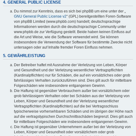
4. GENERAL PUBLIC LICENSE
Du nimmst zur Kenntnis, dass es sich bei phpBB um eine unter der „
GNU General Public License v2
“ (GPL) bereitgestellten Foren-Software
von phpBB Limited (www.phpbb.com) handelt; deutschsprachige
Informationen werden durch die deutschsprachige Community unter
www.phpbb.de zur Verfügung gestellt. Beide haben keinen Einfluss auf
die Art und Weise, wie die Software verwendet wird. Sie können
insbesondere die Verwendung der Software für bestimmte Zwecke nicht
untersagen oder auf Inhalte fremder Foren Einfluss nehmen.
5. GEWÄHRLEISTUNG
Der Betreiber haftet mit Ausnahme der Verletzung von Leben, Körper
und Gesundheit und der Verletzung wesentlicher Vertragspflichten
(Kardinalpflichten) nur für Schäden, die auf ein vorsätzliches oder grob
fahrlässiges Verhalten zurückzuführen sind. Dies gilt auch für mittelbare
Folgeschäden wie insbesondere entgangenen Gewinn.
Die Haftung ist gegenüber Verbrauchern außer bei vorsätzlichem oder
grob fahrlässigem Verhalten oder bei Schäden aus der Verletzung von
Leben, Körper und Gesundheit und der Verletzung wesentlicher
Vertragspflichten (Kardinalpflichten) auf die bei Vertragsschluss
typischerweise vorhersehbaren Schäden und im übrigen der Höhe nach
auf die vertragstypischen Durchschnittsschäden begrenzt. Dies gilt auch
für mittelbare Folgeschäden wie insbesondere entgangenen Gewinn.
Die Haftung ist gegenüber Unternehmern außer bei der Verletzung von
Leben, Körper und Gesundheit oder vorsätzlichem oder grob