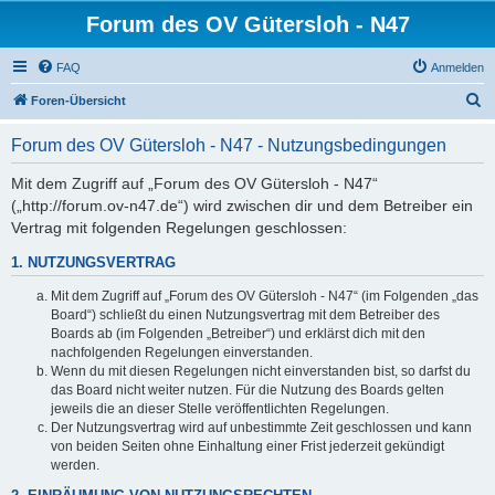
Forum des OV Gütersloh - N47
FAQ
Anmelden
S
Foren-Übersicht
u
Forum des OV Gütersloh - N47 - Nutzungsbedingungen
c
h
Mit dem Zugriff auf „Forum des OV Gütersloh - N47“
(„http://forum.ov-n47.de“) wird zwischen dir und dem Betreiber ein
e
Vertrag mit folgenden Regelungen geschlossen:
1. NUTZUNGSVERTRAG
Mit dem Zugriff auf „Forum des OV Gütersloh - N47“ (im Folgenden „das
Board“) schließt du einen Nutzungsvertrag mit dem Betreiber des
Boards ab (im Folgenden „Betreiber“) und erklärst dich mit den
nachfolgenden Regelungen einverstanden.
Wenn du mit diesen Regelungen nicht einverstanden bist, so darfst du
das Board nicht weiter nutzen. Für die Nutzung des Boards gelten
jeweils die an dieser Stelle veröffentlichten Regelungen.
Der Nutzungsvertrag wird auf unbestimmte Zeit geschlossen und kann
von beiden Seiten ohne Einhaltung einer Frist jederzeit gekündigt
werden.