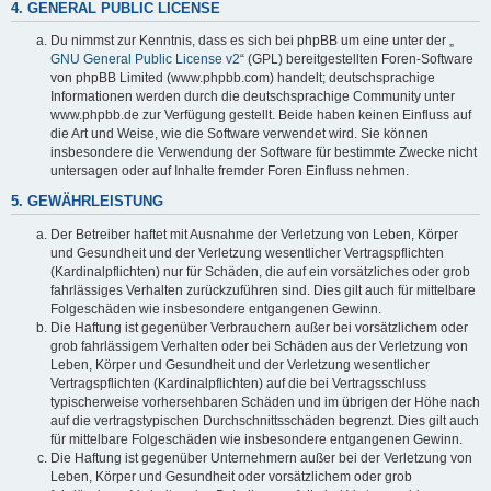
4. GENERAL PUBLIC LICENSE
Du nimmst zur Kenntnis, dass es sich bei phpBB um eine unter der „
GNU General Public License v2
“ (GPL) bereitgestellten Foren-Software
von phpBB Limited (www.phpbb.com) handelt; deutschsprachige
Informationen werden durch die deutschsprachige Community unter
www.phpbb.de zur Verfügung gestellt. Beide haben keinen Einfluss auf
die Art und Weise, wie die Software verwendet wird. Sie können
insbesondere die Verwendung der Software für bestimmte Zwecke nicht
untersagen oder auf Inhalte fremder Foren Einfluss nehmen.
5. GEWÄHRLEISTUNG
Der Betreiber haftet mit Ausnahme der Verletzung von Leben, Körper
und Gesundheit und der Verletzung wesentlicher Vertragspflichten
(Kardinalpflichten) nur für Schäden, die auf ein vorsätzliches oder grob
fahrlässiges Verhalten zurückzuführen sind. Dies gilt auch für mittelbare
Folgeschäden wie insbesondere entgangenen Gewinn.
Die Haftung ist gegenüber Verbrauchern außer bei vorsätzlichem oder
grob fahrlässigem Verhalten oder bei Schäden aus der Verletzung von
Leben, Körper und Gesundheit und der Verletzung wesentlicher
Vertragspflichten (Kardinalpflichten) auf die bei Vertragsschluss
typischerweise vorhersehbaren Schäden und im übrigen der Höhe nach
auf die vertragstypischen Durchschnittsschäden begrenzt. Dies gilt auch
für mittelbare Folgeschäden wie insbesondere entgangenen Gewinn.
Die Haftung ist gegenüber Unternehmern außer bei der Verletzung von
Leben, Körper und Gesundheit oder vorsätzlichem oder grob