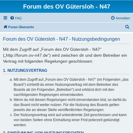
Forum des OV Gütersloh - N47
FAQ
Anmelden
S
Foren-Übersicht
u
Forum des OV Gütersloh - N47 - Nutzungsbedingungen
c
h
Mit dem Zugriff auf „Forum des OV Gütersloh - N47“
(„http://forum.ov-n47.de“) wird zwischen dir und dem Betreiber ein
e
Vertrag mit folgenden Regelungen geschlossen:
1. NUTZUNGSVERTRAG
Mit dem Zugriff auf „Forum des OV Gütersloh - N47“ (im Folgenden „das
Board“) schließt du einen Nutzungsvertrag mit dem Betreiber des
Boards ab (im Folgenden „Betreiber“) und erklärst dich mit den
nachfolgenden Regelungen einverstanden.
Wenn du mit diesen Regelungen nicht einverstanden bist, so darfst du
das Board nicht weiter nutzen. Für die Nutzung des Boards gelten
jeweils die an dieser Stelle veröffentlichten Regelungen.
Der Nutzungsvertrag wird auf unbestimmte Zeit geschlossen und kann
von beiden Seiten ohne Einhaltung einer Frist jederzeit gekündigt
werden.