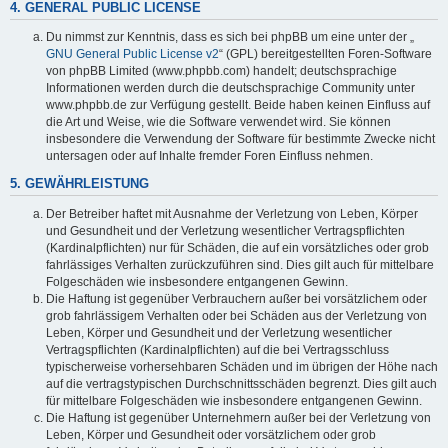
4. GENERAL PUBLIC LICENSE
Du nimmst zur Kenntnis, dass es sich bei phpBB um eine unter der „
GNU General Public License v2
“ (GPL) bereitgestellten Foren-Software
von phpBB Limited (www.phpbb.com) handelt; deutschsprachige
Informationen werden durch die deutschsprachige Community unter
www.phpbb.de zur Verfügung gestellt. Beide haben keinen Einfluss auf
die Art und Weise, wie die Software verwendet wird. Sie können
insbesondere die Verwendung der Software für bestimmte Zwecke nicht
untersagen oder auf Inhalte fremder Foren Einfluss nehmen.
5. GEWÄHRLEISTUNG
Der Betreiber haftet mit Ausnahme der Verletzung von Leben, Körper
und Gesundheit und der Verletzung wesentlicher Vertragspflichten
(Kardinalpflichten) nur für Schäden, die auf ein vorsätzliches oder grob
fahrlässiges Verhalten zurückzuführen sind. Dies gilt auch für mittelbare
Folgeschäden wie insbesondere entgangenen Gewinn.
Die Haftung ist gegenüber Verbrauchern außer bei vorsätzlichem oder
grob fahrlässigem Verhalten oder bei Schäden aus der Verletzung von
Leben, Körper und Gesundheit und der Verletzung wesentlicher
Vertragspflichten (Kardinalpflichten) auf die bei Vertragsschluss
typischerweise vorhersehbaren Schäden und im übrigen der Höhe nach
auf die vertragstypischen Durchschnittsschäden begrenzt. Dies gilt auch
für mittelbare Folgeschäden wie insbesondere entgangenen Gewinn.
Die Haftung ist gegenüber Unternehmern außer bei der Verletzung von
Leben, Körper und Gesundheit oder vorsätzlichem oder grob