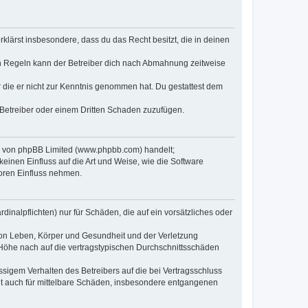
erklärst insbesondere, dass du das Recht besitzt, die in deinen
n Regeln kann der Betreiber dich nach Abmahnung zeitweise
er die er nicht zur Kenntnis genommen hat. Du gestattest dem
 Betreiber oder einem Dritten Schaden zuzufügen.
re von phpBB Limited (www.phpbb.com) handelt;
inen Einfluss auf die Art und Weise, wie die Software
oren Einfluss nehmen.
inalpflichten) nur für Schäden, die auf ein vorsätzliches oder
von Leben, Körper und Gesundheit und der Verletzung
r Höhe nach auf die vertragstypischen Durchschnittsschäden
sigem Verhalten des Betreibers auf die bei Vertragsschluss
lt auch für mittelbare Schäden, insbesondere entgangenen