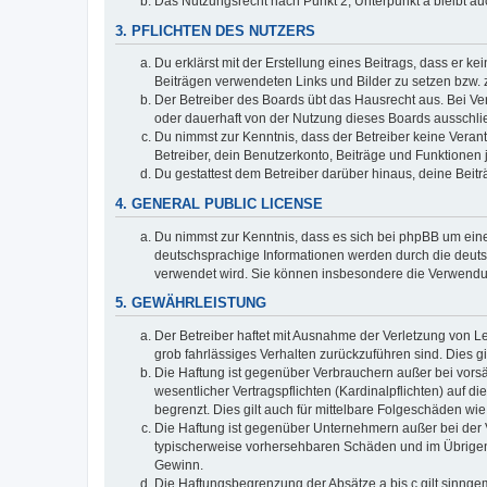
Das Nutzungsrecht nach Punkt 2, Unterpunkt a bleibt 
3. PFLICHTEN DES NUTZERS
Du erklärst mit der Erstellung eines Beitrags, dass er ke
Beiträgen verwendeten Links und Bilder zu setzen bzw.
Der Betreiber des Boards übt das Hausrecht aus. Bei V
oder dauerhaft von der Nutzung dieses Boards ausschlie
Du nimmst zur Kenntnis, dass der Betreiber keine Verantw
Betreiber, dein Benutzerkonto, Beiträge und Funktionen 
Du gestattest dem Betreiber darüber hinaus, deine Beit
4. GENERAL PUBLIC LICENSE
Du nimmst zur Kenntnis, dass es sich bei phpBB um eine
deutschsprachige Informationen werden durch die deuts
verwendet wird. Sie können insbesondere die Verwendun
5. GEWÄHRLEISTUNG
Der Betreiber haftet mit Ausnahme der Verletzung von Le
grob fahrlässiges Verhalten zurückzuführen sind. Dies 
Die Haftung ist gegenüber Verbrauchern außer bei vors
wesentlicher Vertragspflichten (Kardinalpflichten) auf
begrenzt. Dies gilt auch für mittelbare Folgeschäden 
Die Haftung ist gegenüber Unternehmern außer bei der V
typischerweise vorhersehbaren Schäden und im Übrigen 
Gewinn.
Die Haftungsbegrenzung der Absätze a bis c gilt sinnge