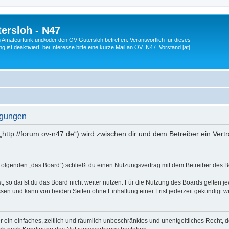
ersloh - N47
en Amateurfunk und/oder den OV Gütersloh betreffen. Verantwortlich für dieses
 ist deaktiviert, bei Interesse bitte eine kurze Mail an OV_N47_Vorstand [ät]
ngungen
„http://forum.ov-n47.de“) wird zwischen dir und dem Betreiber ein Ver
Folgenden „das Board“) schließt du einen Nutzungsvertrag mit dem Betreiber des Bo
 so darfst du das Board nicht weiter nutzen. Für die Nutzung des Boards gelten jew
sen und kann von beiden Seiten ohne Einhaltung einer Frist jederzeit gekündigt w
ber ein einfaches, zeitlich und räumlich unbeschränktes und unentgeltliches Recht