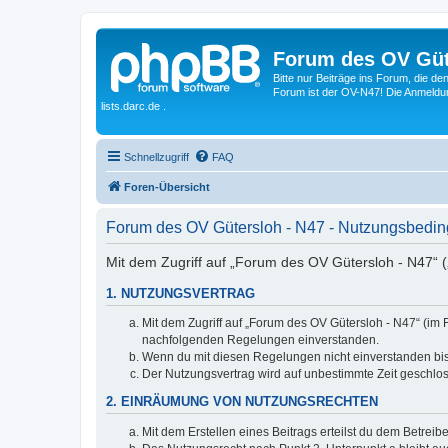
Forum des OV Güt
Bitte nur Beiträge ins Forum, die d
Forum ist der OV-N47! Die Anmeldung
lists.darc.de .
Schnellzugriff
FAQ
Foren-Übersicht
Forum des OV Gütersloh - N47 - Nutzungsbedi
Mit dem Zugriff auf „Forum des OV Gütersloh - N47“ (
1. NUTZUNGSVERTRAG
Mit dem Zugriff auf „Forum des OV Gütersloh - N47“ (im 
nachfolgenden Regelungen einverstanden.
Wenn du mit diesen Regelungen nicht einverstanden bist,
Der Nutzungsvertrag wird auf unbestimmte Zeit geschlos
2. EINRÄUMUNG VON NUTZUNGSRECHTEN
Mit dem Erstellen eines Beitrags erteilst du dem Betrei