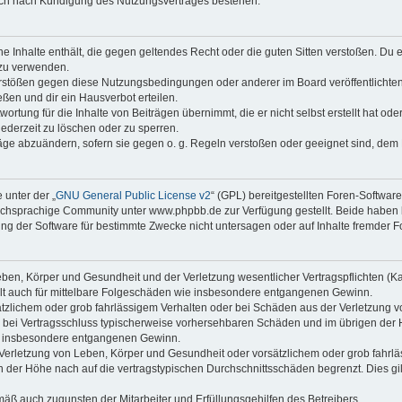
auch nach Kündigung des Nutzungsvertrages bestehen.
ine Inhalte enthält, die gegen geltendes Recht oder die guten Sitten verstoßen. Du 
 zu verwenden.
erstößen gegen diese Nutzungsbedingungen oder anderer im Board veröffentlichte
ßen und dir ein Hausverbot erteilen.
ortung für die Inhalte von Beiträgen übernimmt, die er nicht selbst erstellt hat od
jederzeit zu löschen oder zu sperren.
räge abzuändern, sofern sie gegen o. g. Regeln verstoßen oder geeignet sind, dem
 unter der „
GNU General Public License v2
“ (GPL) bereitgestellten Foren-Softwa
chsprachige Community unter www.phpbb.de zur Verfügung gestellt. Beide haben ke
g der Software für bestimmte Zwecke nicht untersagen oder auf Inhalte fremder F
ben, Körper und Gesundheit und der Verletzung wesentlicher Vertragspflichten (Kard
gilt auch für mittelbare Folgeschäden wie insbesondere entgangenen Gewinn.
ätzlichem oder grob fahrlässigem Verhalten oder bei Schäden aus der Verletzung 
 die bei Vertragsschluss typischerweise vorhersehbaren Schäden und im übrigen de
wie insbesondere entgangenen Gewinn.
erletzung von Leben, Körper und Gesundheit oder vorsätzlichem oder grob fahrläs
der Höhe nach auf die vertragstypischen Durchschnittsschäden begrenzt. Dies gi
mäß auch zugunsten der Mitarbeiter und Erfüllungsgehilfen des Betreibers.