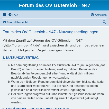
Forum des OV Gütersloh - N47
FAQ
Anmelden
S
Foren-Übersicht
u
Forum des OV Gütersloh - N47 - Nutzungsbedingungen
c
h
Mit dem Zugriff auf „Forum des OV Gütersloh - N47“
(„http://forum.ov-n47.de“) wird zwischen dir und dem Betreiber ein
e
Vertrag mit folgenden Regelungen geschlossen:
1. NUTZUNGSVERTRAG
Mit dem Zugriff auf „Forum des OV Gütersloh - N47“ (im Folgenden „das
Board“) schließt du einen Nutzungsvertrag mit dem Betreiber des
Boards ab (im Folgenden „Betreiber“) und erklärst dich mit den
nachfolgenden Regelungen einverstanden.
Wenn du mit diesen Regelungen nicht einverstanden bist, so darfst du
das Board nicht weiter nutzen. Für die Nutzung des Boards gelten
jeweils die an dieser Stelle veröffentlichten Regelungen.
Der Nutzungsvertrag wird auf unbestimmte Zeit geschlossen und kann
von beiden Seiten ohne Einhaltung einer Frist jederzeit gekündigt
werden.