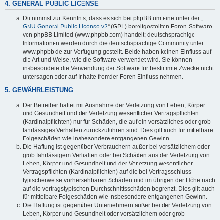
4. GENERAL PUBLIC LICENSE
Du nimmst zur Kenntnis, dass es sich bei phpBB um eine unter der „
GNU General Public License v2
“ (GPL) bereitgestellten Foren-Software
von phpBB Limited (www.phpbb.com) handelt; deutschsprachige
Informationen werden durch die deutschsprachige Community unter
www.phpbb.de zur Verfügung gestellt. Beide haben keinen Einfluss auf
die Art und Weise, wie die Software verwendet wird. Sie können
insbesondere die Verwendung der Software für bestimmte Zwecke nicht
untersagen oder auf Inhalte fremder Foren Einfluss nehmen.
5. GEWÄHRLEISTUNG
Der Betreiber haftet mit Ausnahme der Verletzung von Leben, Körper
und Gesundheit und der Verletzung wesentlicher Vertragspflichten
(Kardinalpflichten) nur für Schäden, die auf ein vorsätzliches oder grob
fahrlässiges Verhalten zurückzuführen sind. Dies gilt auch für mittelbare
Folgeschäden wie insbesondere entgangenen Gewinn.
Die Haftung ist gegenüber Verbrauchern außer bei vorsätzlichem oder
grob fahrlässigem Verhalten oder bei Schäden aus der Verletzung von
Leben, Körper und Gesundheit und der Verletzung wesentlicher
Vertragspflichten (Kardinalpflichten) auf die bei Vertragsschluss
typischerweise vorhersehbaren Schäden und im übrigen der Höhe nach
auf die vertragstypischen Durchschnittsschäden begrenzt. Dies gilt auch
für mittelbare Folgeschäden wie insbesondere entgangenen Gewinn.
Die Haftung ist gegenüber Unternehmern außer bei der Verletzung von
Leben, Körper und Gesundheit oder vorsätzlichem oder grob