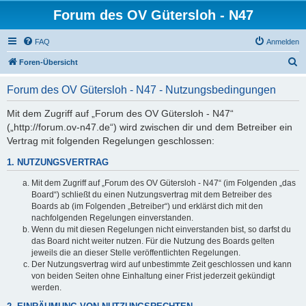
Forum des OV Gütersloh - N47
FAQ
Anmelden
S
Foren-Übersicht
u
Forum des OV Gütersloh - N47 - Nutzungsbedingungen
c
h
Mit dem Zugriff auf „Forum des OV Gütersloh - N47“
(„http://forum.ov-n47.de“) wird zwischen dir und dem Betreiber ein
e
Vertrag mit folgenden Regelungen geschlossen:
1. NUTZUNGSVERTRAG
Mit dem Zugriff auf „Forum des OV Gütersloh - N47“ (im Folgenden „das
Board“) schließt du einen Nutzungsvertrag mit dem Betreiber des
Boards ab (im Folgenden „Betreiber“) und erklärst dich mit den
nachfolgenden Regelungen einverstanden.
Wenn du mit diesen Regelungen nicht einverstanden bist, so darfst du
das Board nicht weiter nutzen. Für die Nutzung des Boards gelten
jeweils die an dieser Stelle veröffentlichten Regelungen.
Der Nutzungsvertrag wird auf unbestimmte Zeit geschlossen und kann
von beiden Seiten ohne Einhaltung einer Frist jederzeit gekündigt
werden.