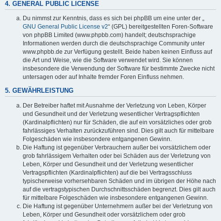
4. GENERAL PUBLIC LICENSE
Du nimmst zur Kenntnis, dass es sich bei phpBB um eine unter der „
GNU General Public License v2
“ (GPL) bereitgestellten Foren-Software
von phpBB Limited (www.phpbb.com) handelt; deutschsprachige
Informationen werden durch die deutschsprachige Community unter
www.phpbb.de zur Verfügung gestellt. Beide haben keinen Einfluss auf
die Art und Weise, wie die Software verwendet wird. Sie können
insbesondere die Verwendung der Software für bestimmte Zwecke nicht
untersagen oder auf Inhalte fremder Foren Einfluss nehmen.
5. GEWÄHRLEISTUNG
Der Betreiber haftet mit Ausnahme der Verletzung von Leben, Körper
und Gesundheit und der Verletzung wesentlicher Vertragspflichten
(Kardinalpflichten) nur für Schäden, die auf ein vorsätzliches oder grob
fahrlässiges Verhalten zurückzuführen sind. Dies gilt auch für mittelbare
Folgeschäden wie insbesondere entgangenen Gewinn.
Die Haftung ist gegenüber Verbrauchern außer bei vorsätzlichem oder
grob fahrlässigem Verhalten oder bei Schäden aus der Verletzung von
Leben, Körper und Gesundheit und der Verletzung wesentlicher
Vertragspflichten (Kardinalpflichten) auf die bei Vertragsschluss
typischerweise vorhersehbaren Schäden und im übrigen der Höhe nach
auf die vertragstypischen Durchschnittsschäden begrenzt. Dies gilt auch
für mittelbare Folgeschäden wie insbesondere entgangenen Gewinn.
Die Haftung ist gegenüber Unternehmern außer bei der Verletzung von
Leben, Körper und Gesundheit oder vorsätzlichem oder grob