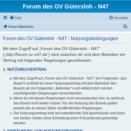
Forum des OV Gütersloh - N47
FAQ
Anmelden
S
Foren-Übersicht
u
Forum des OV Gütersloh - N47 - Nutzungsbedingungen
c
h
Mit dem Zugriff auf „Forum des OV Gütersloh - N47“
(„http://forum.ov-n47.de“) wird zwischen dir und dem Betreiber ein
e
Vertrag mit folgenden Regelungen geschlossen:
1. NUTZUNGSVERTRAG
Mit dem Zugriff auf „Forum des OV Gütersloh - N47“ (im Folgenden „das
Board“) schließt du einen Nutzungsvertrag mit dem Betreiber des
Boards ab (im Folgenden „Betreiber“) und erklärst dich mit den
nachfolgenden Regelungen einverstanden.
Wenn du mit diesen Regelungen nicht einverstanden bist, so darfst du
das Board nicht weiter nutzen. Für die Nutzung des Boards gelten
jeweils die an dieser Stelle veröffentlichten Regelungen.
Der Nutzungsvertrag wird auf unbestimmte Zeit geschlossen und kann
von beiden Seiten ohne Einhaltung einer Frist jederzeit gekündigt
werden.