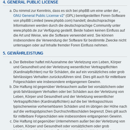
4. GENERAL PUBLIC LICENSE
Du nimmst zur Kenntnis, dass es sich bei phpBB um eine unter der „
GNU General Public License v2
“ (GPL) bereitgestellten Foren-Software
von phpBB Limited (www.phpbb.com) handelt; deutschsprachige
Informationen werden durch die deutschsprachige Community unter
www.phpbb.de zur Verfügung gestellt. Beide haben keinen Einfluss auf
die Art und Weise, wie die Software verwendet wird. Sie können
insbesondere die Verwendung der Software für bestimmte Zwecke nicht
untersagen oder auf Inhalte fremder Foren Einfluss nehmen.
5. GEWÄHRLEISTUNG
Der Betreiber haftet mit Ausnahme der Verletzung von Leben, Körper
und Gesundheit und der Verletzung wesentlicher Vertragspflichten
(Kardinalpflichten) nur für Schäden, die auf ein vorsätzliches oder grob
fahrlässiges Verhalten zurückzuführen sind. Dies gilt auch für mittelbare
Folgeschäden wie insbesondere entgangenen Gewinn.
Die Haftung ist gegenüber Verbrauchern außer bei vorsätzlichem oder
grob fahrlässigem Verhalten oder bei Schäden aus der Verletzung von
Leben, Körper und Gesundheit und der Verletzung wesentlicher
Vertragspflichten (Kardinalpflichten) auf die bei Vertragsschluss
typischerweise vorhersehbaren Schäden und im übrigen der Höhe nach
auf die vertragstypischen Durchschnittsschäden begrenzt. Dies gilt auch
für mittelbare Folgeschäden wie insbesondere entgangenen Gewinn.
Die Haftung ist gegenüber Unternehmern außer bei der Verletzung von
Leben, Körper und Gesundheit oder vorsätzlichem oder grob