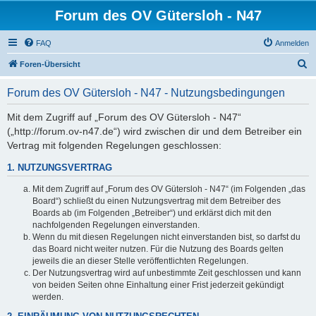
Forum des OV Gütersloh - N47
FAQ
Anmelden
S
Foren-Übersicht
u
Forum des OV Gütersloh - N47 - Nutzungsbedingungen
c
h
Mit dem Zugriff auf „Forum des OV Gütersloh - N47“
(„http://forum.ov-n47.de“) wird zwischen dir und dem Betreiber ein
e
Vertrag mit folgenden Regelungen geschlossen:
1. NUTZUNGSVERTRAG
Mit dem Zugriff auf „Forum des OV Gütersloh - N47“ (im Folgenden „das
Board“) schließt du einen Nutzungsvertrag mit dem Betreiber des
Boards ab (im Folgenden „Betreiber“) und erklärst dich mit den
nachfolgenden Regelungen einverstanden.
Wenn du mit diesen Regelungen nicht einverstanden bist, so darfst du
das Board nicht weiter nutzen. Für die Nutzung des Boards gelten
jeweils die an dieser Stelle veröffentlichten Regelungen.
Der Nutzungsvertrag wird auf unbestimmte Zeit geschlossen und kann
von beiden Seiten ohne Einhaltung einer Frist jederzeit gekündigt
werden.