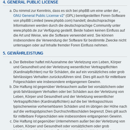
4. GENERAL PUBLIC LICENSE
Du nimmst zur Kenntnis, dass es sich bei phpBB um eine unter der „
GNU General Public License v2
“ (GPL) bereitgestellten Foren-Software
von phpBB Limited (www.phpbb.com) handelt; deutschsprachige
Informationen werden durch die deutschsprachige Community unter
www.phpbb.de zur Verfügung gestellt. Beide haben keinen Einfluss auf
die Art und Weise, wie die Software verwendet wird. Sie können
insbesondere die Verwendung der Software für bestimmte Zwecke nicht
untersagen oder auf Inhalte fremder Foren Einfluss nehmen.
5. GEWÄHRLEISTUNG
Der Betreiber haftet mit Ausnahme der Verletzung von Leben, Körper
und Gesundheit und der Verletzung wesentlicher Vertragspflichten
(Kardinalpflichten) nur für Schäden, die auf ein vorsätzliches oder grob
fahrlässiges Verhalten zurückzuführen sind. Dies gilt auch für mittelbare
Folgeschäden wie insbesondere entgangenen Gewinn.
Die Haftung ist gegenüber Verbrauchern außer bei vorsätzlichem oder
grob fahrlässigem Verhalten oder bei Schäden aus der Verletzung von
Leben, Körper und Gesundheit und der Verletzung wesentlicher
Vertragspflichten (Kardinalpflichten) auf die bei Vertragsschluss
typischerweise vorhersehbaren Schäden und im übrigen der Höhe nach
auf die vertragstypischen Durchschnittsschäden begrenzt. Dies gilt auch
für mittelbare Folgeschäden wie insbesondere entgangenen Gewinn.
Die Haftung ist gegenüber Unternehmern außer bei der Verletzung von
Leben, Körper und Gesundheit oder vorsätzlichem oder grob