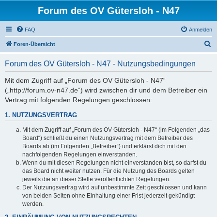
Forum des OV Gütersloh - N47
FAQ
Anmelden
S
Foren-Übersicht
u
Forum des OV Gütersloh - N47 - Nutzungsbedingungen
c
h
Mit dem Zugriff auf „Forum des OV Gütersloh - N47“
(„http://forum.ov-n47.de“) wird zwischen dir und dem Betreiber ein
e
Vertrag mit folgenden Regelungen geschlossen:
1. NUTZUNGSVERTRAG
Mit dem Zugriff auf „Forum des OV Gütersloh - N47“ (im Folgenden „das
Board“) schließt du einen Nutzungsvertrag mit dem Betreiber des
Boards ab (im Folgenden „Betreiber“) und erklärst dich mit den
nachfolgenden Regelungen einverstanden.
Wenn du mit diesen Regelungen nicht einverstanden bist, so darfst du
das Board nicht weiter nutzen. Für die Nutzung des Boards gelten
jeweils die an dieser Stelle veröffentlichten Regelungen.
Der Nutzungsvertrag wird auf unbestimmte Zeit geschlossen und kann
von beiden Seiten ohne Einhaltung einer Frist jederzeit gekündigt
werden.