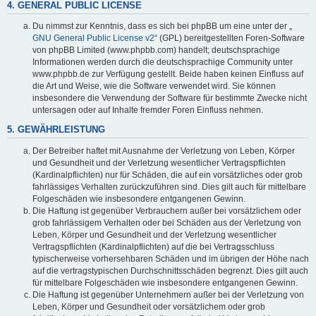
4. GENERAL PUBLIC LICENSE
Du nimmst zur Kenntnis, dass es sich bei phpBB um eine unter der „
GNU General Public License v2
“ (GPL) bereitgestellten Foren-Software
von phpBB Limited (www.phpbb.com) handelt; deutschsprachige
Informationen werden durch die deutschsprachige Community unter
www.phpbb.de zur Verfügung gestellt. Beide haben keinen Einfluss auf
die Art und Weise, wie die Software verwendet wird. Sie können
insbesondere die Verwendung der Software für bestimmte Zwecke nicht
untersagen oder auf Inhalte fremder Foren Einfluss nehmen.
5. GEWÄHRLEISTUNG
Der Betreiber haftet mit Ausnahme der Verletzung von Leben, Körper
und Gesundheit und der Verletzung wesentlicher Vertragspflichten
(Kardinalpflichten) nur für Schäden, die auf ein vorsätzliches oder grob
fahrlässiges Verhalten zurückzuführen sind. Dies gilt auch für mittelbare
Folgeschäden wie insbesondere entgangenen Gewinn.
Die Haftung ist gegenüber Verbrauchern außer bei vorsätzlichem oder
grob fahrlässigem Verhalten oder bei Schäden aus der Verletzung von
Leben, Körper und Gesundheit und der Verletzung wesentlicher
Vertragspflichten (Kardinalpflichten) auf die bei Vertragsschluss
typischerweise vorhersehbaren Schäden und im übrigen der Höhe nach
auf die vertragstypischen Durchschnittsschäden begrenzt. Dies gilt auch
für mittelbare Folgeschäden wie insbesondere entgangenen Gewinn.
Die Haftung ist gegenüber Unternehmern außer bei der Verletzung von
Leben, Körper und Gesundheit oder vorsätzlichem oder grob