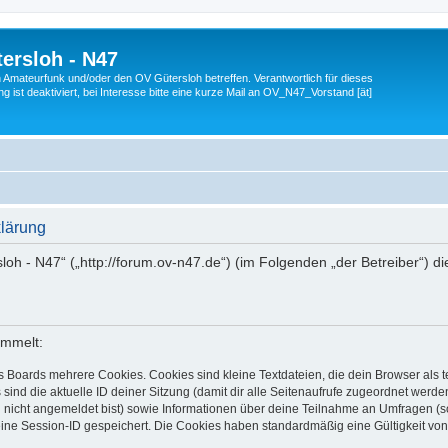
ersloh - N47
en Amateurfunk und/oder den OV Gütersloh betreffen. Verantwortlich für dieses
 ist deaktiviert, bei Interesse bitte eine kurze Mail an OV_N47_Vorstand [ät]
klärung
sloh - N47“ („http://forum.ov-n47.de“) (im Folgenden „der Betreiber“) 
ammelt:
s Boards mehrere Cookies. Cookies sind kleine Textdateien, die dein Browser als
 sind die aktuelle ID deiner Sitzung (damit dir alle Seitenaufrufe zugeordnet werd
u nicht angemeldet bist) sowie Informationen über deine Teilnahme an Umfragen (s
eine Session-ID gespeichert. Die Cookies haben standardmäßig eine Gültigkeit von 