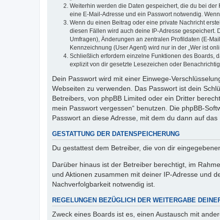
Weiterhin werden die Daten gespeichert, die du bei der 
eine E-Mail-Adresse und ein Passwort notwendig. Wenn du
Wenn du einen Beitrag oder eine private Nachricht erste
diesen Fällen wird auch deine IP-Adresse gespeichert. 
Umfragen), Änderungen an zentralen Profildaten (E-Mai
Kennzeichnung (User Agent) wird nur in der „Wer ist onl
Schließlich erfordern einzelne Funktionen des Boards,
explizit von dir gesetzte Lesezeichen oder Benachrichti
Dein Passwort wird mit einer Einwege-Verschlüsselung 
Webseiten zu verwenden. Das Passwort ist dein Schlü
Betreibers, von phpBB Limited oder ein Dritter berec
mein Passwort vergessen“ benutzen. Die phpBB-Softw
Passwort an diese Adresse, mit dem du dann auf das 
GESTATTUNG DER DATENSPEICHERUNG
Du gestattest dem Betreiber, die von dir eingegeben
Darüber hinaus ist der Betreiber berechtigt, im Rahm
und Aktionen zusammen mit deiner IP-Adresse und de
Nachverfolgbarkeit notwendig ist.
REGELUNGEN BEZÜGLICH DER WEITERGABE DEINE
Zweck eines Boards ist es, einen Austausch mit andere