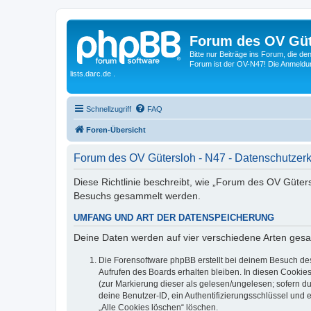
Forum des OV Güt
Bitte nur Beiträge ins Forum, die d
Forum ist der OV-N47! Die Anmeldung
lists.darc.de .
Schnellzugriff
FAQ
Foren-Übersicht
Forum des OV Gütersloh - N47 - Datenschutzer
Diese Richtlinie beschreibt, wie „Forum des OV Güter
Besuchs gesammelt werden.
UMFANG UND ART DER DATENSPEICHERUNG
Deine Daten werden auf vier verschiedene Arten ges
Die Forensoftware phpBB erstellt bei deinem Besuch de
Aufrufen des Boards erhalten bleiben. In diesen Cookies
(zur Markierung dieser als gelesen/ungelesen; sofern d
deine Benutzer-ID, ein Authentifizierungsschlüssel und 
„Alle Cookies löschen“ löschen.