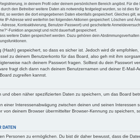
Registrierung, in deinem Profil oder deinem persönlichem Bereich angibst. Für di
rch den Betreiber weitere Daten als notwendig festgelegt wurden, so ist dies für 
llst, so werden die dort eingegebenen Daten ebenfalls gespeichert. Gleiches gilt, 
Die IP-Adresse wird weiterhin bei folgenden Aktionen gespeichert: Löschen und Än
l-Adresse, Kontoaktivierung, Benutzer-Passwort) und gescheiterte Anmeldeversuch
ine?“-Funktion angezeigt und nicht dauerhaft gespeichert.
 dass weitere Daten gespeichert werden. Dazu gehören dein Abstimmungsverhalten
gungsfunktionen.
(Hash) gespeichert, so dass es sicher ist. Jedoch wird dir empfohlen, 
ssel zu deinem Benutzerkonto für das Board, also geh mit ihm sorgsam
htigterweise nach deinem Passwort fragen. Solltest du dein Passwort v
are fragt dich dann nach deinem Benutzernamen und deiner E-Mail-Ad
Board zugreifen kannst.
en und oben näher spezifizierten Daten zu speichern, um das Board bet
en einer Interessenabwägung zwischen deinen und seinen Interessen sow
r von deinem Browser übermittelter Browser-Kennung zu speichern, so
R DATEN
n Personen zu ermöglichen. Du bist dir daher bewusst, dass die Daten d