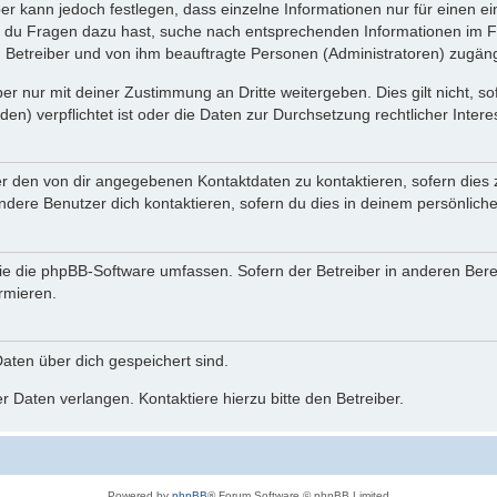
ber kann jedoch festlegen, dass einzelne Informationen nur für einen ei
n du Fragen dazu hast, suche nach entsprechenden Informationen im Fo
n Betreiber und von ihm beauftragte Personen (Administratoren) zugäng
r nur mit deiner Zustimmung an Dritte weitergeben. Dies gilt nicht, s
n) verpflichtet ist oder die Daten zur Durchsetzung rechtlicher Interes
er den von dir angegebenen Kontaktdaten zu kontaktieren, sofern dies 
andere Benutzer dich kontaktieren, sofern du dies in deinem persönliche
, die die phpBB-Software umfassen. Sofern der Betreiber in anderen Be
ormieren.
 Daten über dich gespeichert sind.
 Daten verlangen. Kontaktiere hierzu bitte den Betreiber.
Powered by
phpBB
® Forum Software © phpBB Limited