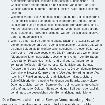
Authentifizierungsschlüssel und eine Session-ID gespeichert. Die
Cookies haben standardmäßig eine Gültigkeit von einem Jahr. Alle
Cookies kannst du jederzeit über die Funktion „Alle Cookies löschen“
löschen.
Weiterhin werden die Daten gespeichert, die du bei der Registrierung,
in deinem Profil oder deinem persönlichem Bereich angibst. Für die
Registrierung sind mindestens ein eindeutiger Benutzername, eine E-
Mail-Adresse und ein Passwort notwendig. Wenn durch den Betreiber
weitere Daten als notwendig festgelegt wurden, so ist dies für dich vor
deren Eingabe ersichtlich.
Wenn du einen Beitrag oder eine private Nachricht erstellst, so werden
die dort eingegebenen Daten ebenfalls gespeichert. Gleiches gilt, wenn
du einen Beitrag als Entwurf zwischenspeicherst. In diesen Fällen wird
auch deine IP-Adresse gespeichert. Die IP-Adresse wird weiterhin bei
folgenden Aktionen gespeichert: Löschen und Ändern von Beiträgen
(dazu zählen Private Nachrichten und Umfragen), Änderungen an
zentralen Profildaten (E-Mail-Adresse, Kontoaktivierung, Benutzer-
Passwort) und gescheiterte Anmeldeversuche. Die von deinem Browser
übermittelte Browser-Kennzeichnung (User Agent) wird nur in der „Wer
ist online?“-Funktion angezeigt und nicht dauerhaft gespeichert.
Schließlich erfordern einzelne Funktionen des Boards, dass weitere
Daten gespeichert werden. Dazu gehören dein Abstimmungsverhalten
bei Umfragen, der Gelesen-Status von deinen Beiträgen oder explizit
von dir gesetzte Lesezeichen oder Benachrichtigungsfunktionen.
Dein Passwort wird mit einer Einwege-Verschlüsselung (Hash)
gespeichert, so dass es sicher ist. Jedoch wird dir empfohlen,