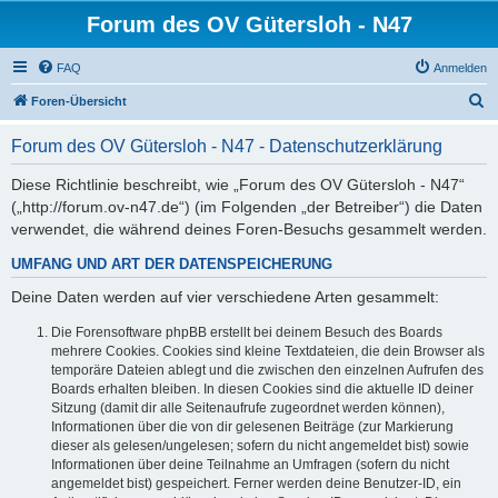
Forum des OV Gütersloh - N47
FAQ
Anmelden
S
Foren-Übersicht
u
Forum des OV Gütersloh - N47 - Datenschutzerklärung
c
h
Diese Richtlinie beschreibt, wie „Forum des OV Gütersloh - N47“
(„http://forum.ov-n47.de“) (im Folgenden „der Betreiber“) die Daten
e
verwendet, die während deines Foren-Besuchs gesammelt werden.
UMFANG UND ART DER DATENSPEICHERUNG
Deine Daten werden auf vier verschiedene Arten gesammelt:
Die Forensoftware phpBB erstellt bei deinem Besuch des Boards
mehrere Cookies. Cookies sind kleine Textdateien, die dein Browser als
temporäre Dateien ablegt und die zwischen den einzelnen Aufrufen des
Boards erhalten bleiben. In diesen Cookies sind die aktuelle ID deiner
Sitzung (damit dir alle Seitenaufrufe zugeordnet werden können),
Informationen über die von dir gelesenen Beiträge (zur Markierung
dieser als gelesen/ungelesen; sofern du nicht angemeldet bist) sowie
Informationen über deine Teilnahme an Umfragen (sofern du nicht
angemeldet bist) gespeichert. Ferner werden deine Benutzer-ID, ein