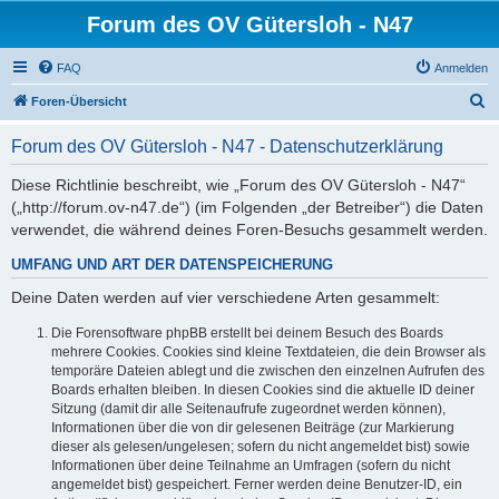
Forum des OV Gütersloh - N47
FAQ
Anmelden
S
Foren-Übersicht
u
Forum des OV Gütersloh - N47 - Datenschutzerklärung
c
h
Diese Richtlinie beschreibt, wie „Forum des OV Gütersloh - N47“
(„http://forum.ov-n47.de“) (im Folgenden „der Betreiber“) die Daten
e
verwendet, die während deines Foren-Besuchs gesammelt werden.
UMFANG UND ART DER DATENSPEICHERUNG
Deine Daten werden auf vier verschiedene Arten gesammelt:
Die Forensoftware phpBB erstellt bei deinem Besuch des Boards
mehrere Cookies. Cookies sind kleine Textdateien, die dein Browser als
temporäre Dateien ablegt und die zwischen den einzelnen Aufrufen des
Boards erhalten bleiben. In diesen Cookies sind die aktuelle ID deiner
Sitzung (damit dir alle Seitenaufrufe zugeordnet werden können),
Informationen über die von dir gelesenen Beiträge (zur Markierung
dieser als gelesen/ungelesen; sofern du nicht angemeldet bist) sowie
Informationen über deine Teilnahme an Umfragen (sofern du nicht
angemeldet bist) gespeichert. Ferner werden deine Benutzer-ID, ein