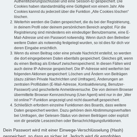
Authentifizierungsschlüssel und eine Session-ID gespeichert. Die
Cookies haben standardmäßig eine Gültigkeit von einem Jahr. Alle
Cookies kannst du jederzeit über die Funktion „Alle Cookies löschen“
löschen.
Weiterhin werden die Daten gespeichert, die du bei der Registrierung,
in deinem Profil oder deinem persönlichem Bereich angibst. Für die
Registrierung sind mindestens ein eindeutiger Benutzername, eine E-
Mail-Adresse und ein Passwort notwendig. Wenn durch den Betreiber
weitere Daten als notwendig festgelegt wurden, so ist dies für dich vor
deren Eingabe ersichtlich.
Wenn du einen Beitrag oder eine private Nachricht erstellst, so werden
die dort eingegebenen Daten ebenfalls gespeichert. Gleiches gilt, wenn
du einen Beitrag als Entwurf zwischenspeicherst. In diesen Fällen wird
auch deine IP-Adresse gespeichert. Die IP-Adresse wird weiterhin bei
folgenden Aktionen gespeichert: Löschen und Ändern von Beiträgen
(dazu zählen Private Nachrichten und Umfragen), Änderungen an
zentralen Profildaten (E-Mail-Adresse, Kontoaktivierung, Benutzer-
Passwort) und gescheiterte Anmeldeversuche. Die von deinem Browser
übermittelte Browser-Kennzeichnung (User Agent) wird nur in der „Wer
ist online?“-Funktion angezeigt und nicht dauerhaft gespeichert.
Schließlich erfordern einzelne Funktionen des Boards, dass weitere
Daten gespeichert werden. Dazu gehören dein Abstimmungsverhalten
bei Umfragen, der Gelesen-Status von deinen Beiträgen oder explizit
von dir gesetzte Lesezeichen oder Benachrichtigungsfunktionen.
Dein Passwort wird mit einer Einwege-Verschlüsselung (Hash)
gespeichert, so dass es sicher ist. Jedoch wird dir empfohlen,