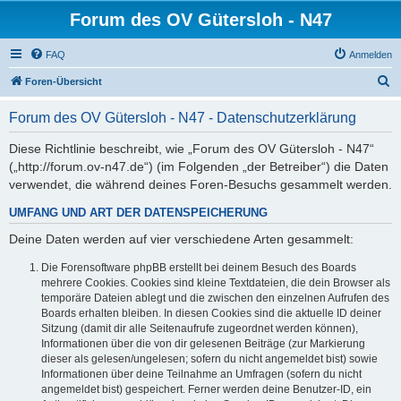
Forum des OV Gütersloh - N47
FAQ
Anmelden
S
Foren-Übersicht
u
Forum des OV Gütersloh - N47 - Datenschutzerklärung
c
h
Diese Richtlinie beschreibt, wie „Forum des OV Gütersloh - N47“
(„http://forum.ov-n47.de“) (im Folgenden „der Betreiber“) die Daten
e
verwendet, die während deines Foren-Besuchs gesammelt werden.
UMFANG UND ART DER DATENSPEICHERUNG
Deine Daten werden auf vier verschiedene Arten gesammelt:
Die Forensoftware phpBB erstellt bei deinem Besuch des Boards
mehrere Cookies. Cookies sind kleine Textdateien, die dein Browser als
temporäre Dateien ablegt und die zwischen den einzelnen Aufrufen des
Boards erhalten bleiben. In diesen Cookies sind die aktuelle ID deiner
Sitzung (damit dir alle Seitenaufrufe zugeordnet werden können),
Informationen über die von dir gelesenen Beiträge (zur Markierung
dieser als gelesen/ungelesen; sofern du nicht angemeldet bist) sowie
Informationen über deine Teilnahme an Umfragen (sofern du nicht
angemeldet bist) gespeichert. Ferner werden deine Benutzer-ID, ein