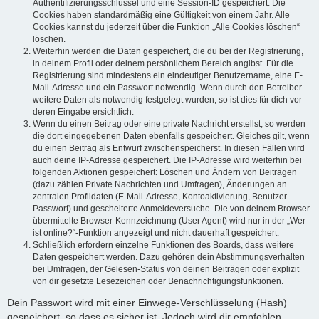
Authentifizierungsschlüssel und eine Session-ID gespeichert. Die
Cookies haben standardmäßig eine Gültigkeit von einem Jahr. Alle
Cookies kannst du jederzeit über die Funktion „Alle Cookies löschen“
löschen.
Weiterhin werden die Daten gespeichert, die du bei der Registrierung,
in deinem Profil oder deinem persönlichem Bereich angibst. Für die
Registrierung sind mindestens ein eindeutiger Benutzername, eine E-
Mail-Adresse und ein Passwort notwendig. Wenn durch den Betreiber
weitere Daten als notwendig festgelegt wurden, so ist dies für dich vor
deren Eingabe ersichtlich.
Wenn du einen Beitrag oder eine private Nachricht erstellst, so werden
die dort eingegebenen Daten ebenfalls gespeichert. Gleiches gilt, wenn
du einen Beitrag als Entwurf zwischenspeicherst. In diesen Fällen wird
auch deine IP-Adresse gespeichert. Die IP-Adresse wird weiterhin bei
folgenden Aktionen gespeichert: Löschen und Ändern von Beiträgen
(dazu zählen Private Nachrichten und Umfragen), Änderungen an
zentralen Profildaten (E-Mail-Adresse, Kontoaktivierung, Benutzer-
Passwort) und gescheiterte Anmeldeversuche. Die von deinem Browser
übermittelte Browser-Kennzeichnung (User Agent) wird nur in der „Wer
ist online?“-Funktion angezeigt und nicht dauerhaft gespeichert.
Schließlich erfordern einzelne Funktionen des Boards, dass weitere
Daten gespeichert werden. Dazu gehören dein Abstimmungsverhalten
bei Umfragen, der Gelesen-Status von deinen Beiträgen oder explizit
von dir gesetzte Lesezeichen oder Benachrichtigungsfunktionen.
Dein Passwort wird mit einer Einwege-Verschlüsselung (Hash)
gespeichert, so dass es sicher ist. Jedoch wird dir empfohlen,