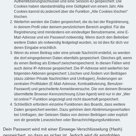
Authentifizierungsschlüssel und eine Session-ID gespeichert. Die
Cookies haben standardmäßig eine Gültigkeit von einem Jahr. Alle
Cookies kannst du jederzeit über die Funktion „Alle Cookies löschen“
löschen.
Weiterhin werden die Daten gespeichert, die du bei der Registrierung,
in deinem Profil oder deinem persönlichem Bereich angibst. Für die
Registrierung sind mindestens ein eindeutiger Benutzername, eine E-
Mail-Adresse und ein Passwort notwendig. Wenn durch den Betreiber
weitere Daten als notwendig festgelegt wurden, so ist dies für dich vor
deren Eingabe ersichtlich.
Wenn du einen Beitrag oder eine private Nachricht erstellst, so werden
die dort eingegebenen Daten ebenfalls gespeichert. Gleiches gilt, wenn
du einen Beitrag als Entwurf zwischenspeicherst. In diesen Fällen wird
auch deine IP-Adresse gespeichert. Die IP-Adresse wird weiterhin bei
folgenden Aktionen gespeichert: Löschen und Ändern von Beiträgen
(dazu zählen Private Nachrichten und Umfragen), Änderungen an
zentralen Profildaten (E-Mail-Adresse, Kontoaktivierung, Benutzer-
Passwort) und gescheiterte Anmeldeversuche. Die von deinem Browser
übermittelte Browser-Kennzeichnung (User Agent) wird nur in der „Wer
ist online?“-Funktion angezeigt und nicht dauerhaft gespeichert.
Schließlich erfordern einzelne Funktionen des Boards, dass weitere
Daten gespeichert werden. Dazu gehören dein Abstimmungsverhalten
bei Umfragen, der Gelesen-Status von deinen Beiträgen oder explizit
von dir gesetzte Lesezeichen oder Benachrichtigungsfunktionen.
Dein Passwort wird mit einer Einwege-Verschlüsselung (Hash)
gespeichert, so dass es sicher ist. Jedoch wird dir empfohlen,