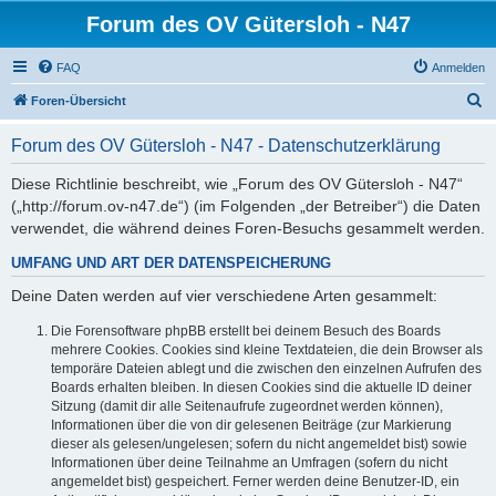
Forum des OV Gütersloh - N47
FAQ
Anmelden
S
Foren-Übersicht
u
Forum des OV Gütersloh - N47 - Datenschutzerklärung
c
h
Diese Richtlinie beschreibt, wie „Forum des OV Gütersloh - N47“
(„http://forum.ov-n47.de“) (im Folgenden „der Betreiber“) die Daten
e
verwendet, die während deines Foren-Besuchs gesammelt werden.
UMFANG UND ART DER DATENSPEICHERUNG
Deine Daten werden auf vier verschiedene Arten gesammelt:
Die Forensoftware phpBB erstellt bei deinem Besuch des Boards
mehrere Cookies. Cookies sind kleine Textdateien, die dein Browser als
temporäre Dateien ablegt und die zwischen den einzelnen Aufrufen des
Boards erhalten bleiben. In diesen Cookies sind die aktuelle ID deiner
Sitzung (damit dir alle Seitenaufrufe zugeordnet werden können),
Informationen über die von dir gelesenen Beiträge (zur Markierung
dieser als gelesen/ungelesen; sofern du nicht angemeldet bist) sowie
Informationen über deine Teilnahme an Umfragen (sofern du nicht
angemeldet bist) gespeichert. Ferner werden deine Benutzer-ID, ein