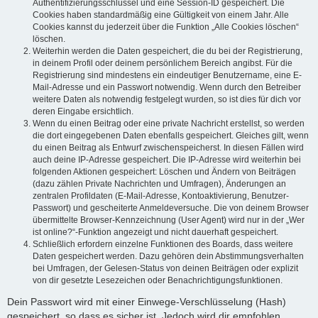
Authentifizierungsschlüssel und eine Session-ID gespeichert. Die
Cookies haben standardmäßig eine Gültigkeit von einem Jahr. Alle
Cookies kannst du jederzeit über die Funktion „Alle Cookies löschen“
löschen.
Weiterhin werden die Daten gespeichert, die du bei der Registrierung,
in deinem Profil oder deinem persönlichem Bereich angibst. Für die
Registrierung sind mindestens ein eindeutiger Benutzername, eine E-
Mail-Adresse und ein Passwort notwendig. Wenn durch den Betreiber
weitere Daten als notwendig festgelegt wurden, so ist dies für dich vor
deren Eingabe ersichtlich.
Wenn du einen Beitrag oder eine private Nachricht erstellst, so werden
die dort eingegebenen Daten ebenfalls gespeichert. Gleiches gilt, wenn
du einen Beitrag als Entwurf zwischenspeicherst. In diesen Fällen wird
auch deine IP-Adresse gespeichert. Die IP-Adresse wird weiterhin bei
folgenden Aktionen gespeichert: Löschen und Ändern von Beiträgen
(dazu zählen Private Nachrichten und Umfragen), Änderungen an
zentralen Profildaten (E-Mail-Adresse, Kontoaktivierung, Benutzer-
Passwort) und gescheiterte Anmeldeversuche. Die von deinem Browser
übermittelte Browser-Kennzeichnung (User Agent) wird nur in der „Wer
ist online?“-Funktion angezeigt und nicht dauerhaft gespeichert.
Schließlich erfordern einzelne Funktionen des Boards, dass weitere
Daten gespeichert werden. Dazu gehören dein Abstimmungsverhalten
bei Umfragen, der Gelesen-Status von deinen Beiträgen oder explizit
von dir gesetzte Lesezeichen oder Benachrichtigungsfunktionen.
Dein Passwort wird mit einer Einwege-Verschlüsselung (Hash)
gespeichert, so dass es sicher ist. Jedoch wird dir empfohlen,