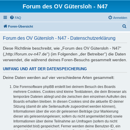
Forum des OV Gütersloh - N47
FAQ
Anmelden
S
Foren-Übersicht
u
Forum des OV Gütersloh - N47 - Datenschutzerklärung
c
h
Diese Richtlinie beschreibt, wie „Forum des OV Gütersloh - N47“
(„http://forum.ov-n47.de“) (im Folgenden „der Betreiber“) die Daten
e
verwendet, die während deines Foren-Besuchs gesammelt werden.
UMFANG UND ART DER DATENSPEICHERUNG
Deine Daten werden auf vier verschiedene Arten gesammelt:
Die Forensoftware phpBB erstellt bei deinem Besuch des Boards
mehrere Cookies. Cookies sind kleine Textdateien, die dein Browser als
temporäre Dateien ablegt und die zwischen den einzelnen Aufrufen des
Boards erhalten bleiben. In diesen Cookies sind die aktuelle ID deiner
Sitzung (damit dir alle Seitenaufrufe zugeordnet werden können),
Informationen über die von dir gelesenen Beiträge (zur Markierung
dieser als gelesen/ungelesen; sofern du nicht angemeldet bist) sowie
Informationen über deine Teilnahme an Umfragen (sofern du nicht
angemeldet bist) gespeichert. Ferner werden deine Benutzer-ID, ein