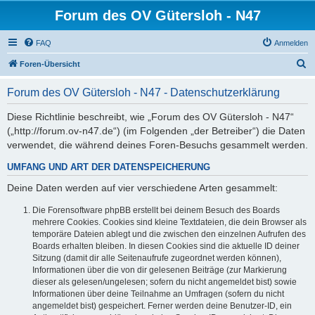
Forum des OV Gütersloh - N47
FAQ
Anmelden
S
Foren-Übersicht
u
Forum des OV Gütersloh - N47 - Datenschutzerklärung
c
h
Diese Richtlinie beschreibt, wie „Forum des OV Gütersloh - N47“
(„http://forum.ov-n47.de“) (im Folgenden „der Betreiber“) die Daten
e
verwendet, die während deines Foren-Besuchs gesammelt werden.
UMFANG UND ART DER DATENSPEICHERUNG
Deine Daten werden auf vier verschiedene Arten gesammelt:
Die Forensoftware phpBB erstellt bei deinem Besuch des Boards
mehrere Cookies. Cookies sind kleine Textdateien, die dein Browser als
temporäre Dateien ablegt und die zwischen den einzelnen Aufrufen des
Boards erhalten bleiben. In diesen Cookies sind die aktuelle ID deiner
Sitzung (damit dir alle Seitenaufrufe zugeordnet werden können),
Informationen über die von dir gelesenen Beiträge (zur Markierung
dieser als gelesen/ungelesen; sofern du nicht angemeldet bist) sowie
Informationen über deine Teilnahme an Umfragen (sofern du nicht
angemeldet bist) gespeichert. Ferner werden deine Benutzer-ID, ein