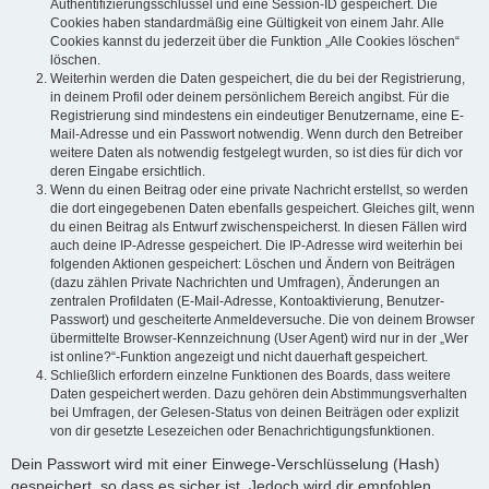
Authentifizierungsschlüssel und eine Session-ID gespeichert. Die
Cookies haben standardmäßig eine Gültigkeit von einem Jahr. Alle
Cookies kannst du jederzeit über die Funktion „Alle Cookies löschen“
löschen.
Weiterhin werden die Daten gespeichert, die du bei der Registrierung,
in deinem Profil oder deinem persönlichem Bereich angibst. Für die
Registrierung sind mindestens ein eindeutiger Benutzername, eine E-
Mail-Adresse und ein Passwort notwendig. Wenn durch den Betreiber
weitere Daten als notwendig festgelegt wurden, so ist dies für dich vor
deren Eingabe ersichtlich.
Wenn du einen Beitrag oder eine private Nachricht erstellst, so werden
die dort eingegebenen Daten ebenfalls gespeichert. Gleiches gilt, wenn
du einen Beitrag als Entwurf zwischenspeicherst. In diesen Fällen wird
auch deine IP-Adresse gespeichert. Die IP-Adresse wird weiterhin bei
folgenden Aktionen gespeichert: Löschen und Ändern von Beiträgen
(dazu zählen Private Nachrichten und Umfragen), Änderungen an
zentralen Profildaten (E-Mail-Adresse, Kontoaktivierung, Benutzer-
Passwort) und gescheiterte Anmeldeversuche. Die von deinem Browser
übermittelte Browser-Kennzeichnung (User Agent) wird nur in der „Wer
ist online?“-Funktion angezeigt und nicht dauerhaft gespeichert.
Schließlich erfordern einzelne Funktionen des Boards, dass weitere
Daten gespeichert werden. Dazu gehören dein Abstimmungsverhalten
bei Umfragen, der Gelesen-Status von deinen Beiträgen oder explizit
von dir gesetzte Lesezeichen oder Benachrichtigungsfunktionen.
Dein Passwort wird mit einer Einwege-Verschlüsselung (Hash)
gespeichert, so dass es sicher ist. Jedoch wird dir empfohlen,