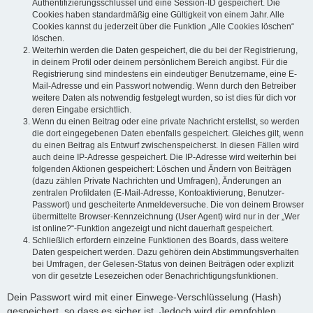
Authentifizierungsschlüssel und eine Session-ID gespeichert. Die
Cookies haben standardmäßig eine Gültigkeit von einem Jahr. Alle
Cookies kannst du jederzeit über die Funktion „Alle Cookies löschen“
löschen.
Weiterhin werden die Daten gespeichert, die du bei der Registrierung,
in deinem Profil oder deinem persönlichem Bereich angibst. Für die
Registrierung sind mindestens ein eindeutiger Benutzername, eine E-
Mail-Adresse und ein Passwort notwendig. Wenn durch den Betreiber
weitere Daten als notwendig festgelegt wurden, so ist dies für dich vor
deren Eingabe ersichtlich.
Wenn du einen Beitrag oder eine private Nachricht erstellst, so werden
die dort eingegebenen Daten ebenfalls gespeichert. Gleiches gilt, wenn
du einen Beitrag als Entwurf zwischenspeicherst. In diesen Fällen wird
auch deine IP-Adresse gespeichert. Die IP-Adresse wird weiterhin bei
folgenden Aktionen gespeichert: Löschen und Ändern von Beiträgen
(dazu zählen Private Nachrichten und Umfragen), Änderungen an
zentralen Profildaten (E-Mail-Adresse, Kontoaktivierung, Benutzer-
Passwort) und gescheiterte Anmeldeversuche. Die von deinem Browser
übermittelte Browser-Kennzeichnung (User Agent) wird nur in der „Wer
ist online?“-Funktion angezeigt und nicht dauerhaft gespeichert.
Schließlich erfordern einzelne Funktionen des Boards, dass weitere
Daten gespeichert werden. Dazu gehören dein Abstimmungsverhalten
bei Umfragen, der Gelesen-Status von deinen Beiträgen oder explizit
von dir gesetzte Lesezeichen oder Benachrichtigungsfunktionen.
Dein Passwort wird mit einer Einwege-Verschlüsselung (Hash)
gespeichert, so dass es sicher ist. Jedoch wird dir empfohlen,