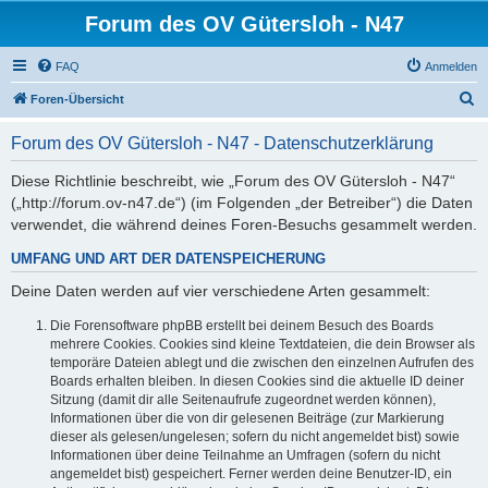
Forum des OV Gütersloh - N47
FAQ
Anmelden
S
Foren-Übersicht
u
Forum des OV Gütersloh - N47 - Datenschutzerklärung
c
h
Diese Richtlinie beschreibt, wie „Forum des OV Gütersloh - N47“
(„http://forum.ov-n47.de“) (im Folgenden „der Betreiber“) die Daten
e
verwendet, die während deines Foren-Besuchs gesammelt werden.
UMFANG UND ART DER DATENSPEICHERUNG
Deine Daten werden auf vier verschiedene Arten gesammelt:
Die Forensoftware phpBB erstellt bei deinem Besuch des Boards
mehrere Cookies. Cookies sind kleine Textdateien, die dein Browser als
temporäre Dateien ablegt und die zwischen den einzelnen Aufrufen des
Boards erhalten bleiben. In diesen Cookies sind die aktuelle ID deiner
Sitzung (damit dir alle Seitenaufrufe zugeordnet werden können),
Informationen über die von dir gelesenen Beiträge (zur Markierung
dieser als gelesen/ungelesen; sofern du nicht angemeldet bist) sowie
Informationen über deine Teilnahme an Umfragen (sofern du nicht
angemeldet bist) gespeichert. Ferner werden deine Benutzer-ID, ein