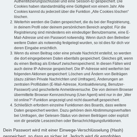
Authentifizierungsschlüssel und eine Session-ID gespeichert. Die
Cookies haben standardmäßig eine Gültigkeit von einem Jahr. Alle
Cookies kannst du jederzeit über die Funktion „Alle Cookies löschen“
löschen.
Weiterhin werden die Daten gespeichert, die du bei der Registrierung,
in deinem Profil oder deinem persönlichem Bereich angibst. Für die
Registrierung sind mindestens ein eindeutiger Benutzername, eine E-
Mail-Adresse und ein Passwort notwendig. Wenn durch den Betreiber
weitere Daten als notwendig festgelegt wurden, so ist dies für dich vor
deren Eingabe ersichtlich.
Wenn du einen Beitrag oder eine private Nachricht erstellst, so werden
die dort eingegebenen Daten ebenfalls gespeichert. Gleiches gilt, wenn
du einen Beitrag als Entwurf zwischenspeicherst. In diesen Fällen wird
auch deine IP-Adresse gespeichert. Die IP-Adresse wird weiterhin bei
folgenden Aktionen gespeichert: Löschen und Ändern von Beiträgen
(dazu zählen Private Nachrichten und Umfragen), Änderungen an
zentralen Profildaten (E-Mail-Adresse, Kontoaktivierung, Benutzer-
Passwort) und gescheiterte Anmeldeversuche. Die von deinem Browser
übermittelte Browser-Kennzeichnung (User Agent) wird nur in der „Wer
ist online?“-Funktion angezeigt und nicht dauerhaft gespeichert.
Schließlich erfordern einzelne Funktionen des Boards, dass weitere
Daten gespeichert werden. Dazu gehören dein Abstimmungsverhalten
bei Umfragen, der Gelesen-Status von deinen Beiträgen oder explizit
von dir gesetzte Lesezeichen oder Benachrichtigungsfunktionen.
Dein Passwort wird mit einer Einwege-Verschlüsselung (Hash)
gespeichert, so dass es sicher ist. Jedoch wird dir empfohlen,