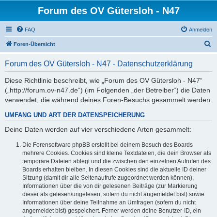
Forum des OV Gütersloh - N47
FAQ
Anmelden
S
Foren-Übersicht
u
Forum des OV Gütersloh - N47 - Datenschutzerklärung
c
h
Diese Richtlinie beschreibt, wie „Forum des OV Gütersloh - N47“
(„http://forum.ov-n47.de“) (im Folgenden „der Betreiber“) die Daten
e
verwendet, die während deines Foren-Besuchs gesammelt werden.
UMFANG UND ART DER DATENSPEICHERUNG
Deine Daten werden auf vier verschiedene Arten gesammelt:
Die Forensoftware phpBB erstellt bei deinem Besuch des Boards
mehrere Cookies. Cookies sind kleine Textdateien, die dein Browser als
temporäre Dateien ablegt und die zwischen den einzelnen Aufrufen des
Boards erhalten bleiben. In diesen Cookies sind die aktuelle ID deiner
Sitzung (damit dir alle Seitenaufrufe zugeordnet werden können),
Informationen über die von dir gelesenen Beiträge (zur Markierung
dieser als gelesen/ungelesen; sofern du nicht angemeldet bist) sowie
Informationen über deine Teilnahme an Umfragen (sofern du nicht
angemeldet bist) gespeichert. Ferner werden deine Benutzer-ID, ein