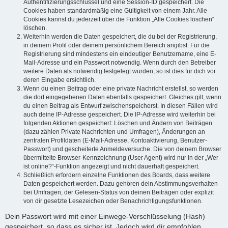
Authentifizierungsschlüssel und eine Session-ID gespeichert. Die
Cookies haben standardmäßig eine Gültigkeit von einem Jahr. Alle
Cookies kannst du jederzeit über die Funktion „Alle Cookies löschen“
löschen.
Weiterhin werden die Daten gespeichert, die du bei der Registrierung,
in deinem Profil oder deinem persönlichem Bereich angibst. Für die
Registrierung sind mindestens ein eindeutiger Benutzername, eine E-
Mail-Adresse und ein Passwort notwendig. Wenn durch den Betreiber
weitere Daten als notwendig festgelegt wurden, so ist dies für dich vor
deren Eingabe ersichtlich.
Wenn du einen Beitrag oder eine private Nachricht erstellst, so werden
die dort eingegebenen Daten ebenfalls gespeichert. Gleiches gilt, wenn
du einen Beitrag als Entwurf zwischenspeicherst. In diesen Fällen wird
auch deine IP-Adresse gespeichert. Die IP-Adresse wird weiterhin bei
folgenden Aktionen gespeichert: Löschen und Ändern von Beiträgen
(dazu zählen Private Nachrichten und Umfragen), Änderungen an
zentralen Profildaten (E-Mail-Adresse, Kontoaktivierung, Benutzer-
Passwort) und gescheiterte Anmeldeversuche. Die von deinem Browser
übermittelte Browser-Kennzeichnung (User Agent) wird nur in der „Wer
ist online?“-Funktion angezeigt und nicht dauerhaft gespeichert.
Schließlich erfordern einzelne Funktionen des Boards, dass weitere
Daten gespeichert werden. Dazu gehören dein Abstimmungsverhalten
bei Umfragen, der Gelesen-Status von deinen Beiträgen oder explizit
von dir gesetzte Lesezeichen oder Benachrichtigungsfunktionen.
Dein Passwort wird mit einer Einwege-Verschlüsselung (Hash)
gespeichert, so dass es sicher ist. Jedoch wird dir empfohlen,