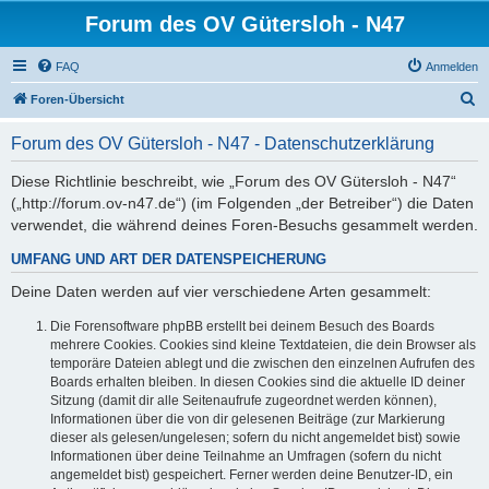
Forum des OV Gütersloh - N47
FAQ
Anmelden
S
Foren-Übersicht
u
Forum des OV Gütersloh - N47 - Datenschutzerklärung
c
h
Diese Richtlinie beschreibt, wie „Forum des OV Gütersloh - N47“
(„http://forum.ov-n47.de“) (im Folgenden „der Betreiber“) die Daten
e
verwendet, die während deines Foren-Besuchs gesammelt werden.
UMFANG UND ART DER DATENSPEICHERUNG
Deine Daten werden auf vier verschiedene Arten gesammelt:
Die Forensoftware phpBB erstellt bei deinem Besuch des Boards
mehrere Cookies. Cookies sind kleine Textdateien, die dein Browser als
temporäre Dateien ablegt und die zwischen den einzelnen Aufrufen des
Boards erhalten bleiben. In diesen Cookies sind die aktuelle ID deiner
Sitzung (damit dir alle Seitenaufrufe zugeordnet werden können),
Informationen über die von dir gelesenen Beiträge (zur Markierung
dieser als gelesen/ungelesen; sofern du nicht angemeldet bist) sowie
Informationen über deine Teilnahme an Umfragen (sofern du nicht
angemeldet bist) gespeichert. Ferner werden deine Benutzer-ID, ein