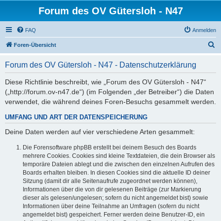
Forum des OV Gütersloh - N47
FAQ
Anmelden
S
Foren-Übersicht
u
Forum des OV Gütersloh - N47 - Datenschutzerklärung
c
h
Diese Richtlinie beschreibt, wie „Forum des OV Gütersloh - N47“
(„http://forum.ov-n47.de“) (im Folgenden „der Betreiber“) die Daten
e
verwendet, die während deines Foren-Besuchs gesammelt werden.
UMFANG UND ART DER DATENSPEICHERUNG
Deine Daten werden auf vier verschiedene Arten gesammelt:
Die Forensoftware phpBB erstellt bei deinem Besuch des Boards
mehrere Cookies. Cookies sind kleine Textdateien, die dein Browser als
temporäre Dateien ablegt und die zwischen den einzelnen Aufrufen des
Boards erhalten bleiben. In diesen Cookies sind die aktuelle ID deiner
Sitzung (damit dir alle Seitenaufrufe zugeordnet werden können),
Informationen über die von dir gelesenen Beiträge (zur Markierung
dieser als gelesen/ungelesen; sofern du nicht angemeldet bist) sowie
Informationen über deine Teilnahme an Umfragen (sofern du nicht
angemeldet bist) gespeichert. Ferner werden deine Benutzer-ID, ein