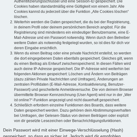
Authentifizierungsschlüssel und eine Session-ID gespeichert. Die
Cookies haben standardmäßig eine Gültigkeit von einem Jahr. Alle
Cookies kannst du jederzeit über die Funktion „Alle Cookies löschen“
löschen.
Weiterhin werden die Daten gespeichert, die du bei der Registrierung,
in deinem Profil oder deinem persönlichem Bereich angibst. Für die
Registrierung sind mindestens ein eindeutiger Benutzername, eine E-
Mail-Adresse und ein Passwort notwendig. Wenn durch den Betreiber
weitere Daten als notwendig festgelegt wurden, so ist dies für dich vor
deren Eingabe ersichtlich.
Wenn du einen Beitrag oder eine private Nachricht erstellst, so werden
die dort eingegebenen Daten ebenfalls gespeichert. Gleiches gilt, wenn
du einen Beitrag als Entwurf zwischenspeicherst. In diesen Fällen wird
auch deine IP-Adresse gespeichert. Die IP-Adresse wird weiterhin bei
folgenden Aktionen gespeichert: Löschen und Ändern von Beiträgen
(dazu zählen Private Nachrichten und Umfragen), Änderungen an
zentralen Profildaten (E-Mail-Adresse, Kontoaktivierung, Benutzer-
Passwort) und gescheiterte Anmeldeversuche. Die von deinem Browser
übermittelte Browser-Kennzeichnung (User Agent) wird nur in der „Wer
ist online?“-Funktion angezeigt und nicht dauerhaft gespeichert.
Schließlich erfordern einzelne Funktionen des Boards, dass weitere
Daten gespeichert werden. Dazu gehören dein Abstimmungsverhalten
bei Umfragen, der Gelesen-Status von deinen Beiträgen oder explizit
von dir gesetzte Lesezeichen oder Benachrichtigungsfunktionen.
Dein Passwort wird mit einer Einwege-Verschlüsselung (Hash)
gespeichert, so dass es sicher ist. Jedoch wird dir empfohlen,