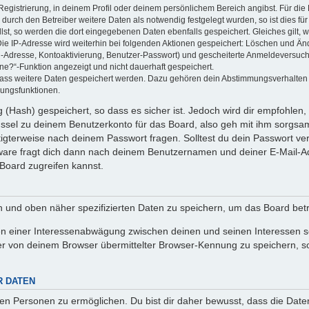
Registrierung, in deinem Profil oder deinem persönlichem Bereich angibst. Für di
rch den Betreiber weitere Daten als notwendig festgelegt wurden, so ist dies für 
llst, so werden die dort eingegebenen Daten ebenfalls gespeichert. Gleiches gilt, 
Die IP-Adresse wird weiterhin bei folgenden Aktionen gespeichert: Löschen und Än
l-Adresse, Kontoaktivierung, Benutzer-Passwort) und gescheiterte Anmeldeversuch
ine?“-Funktion angezeigt und nicht dauerhaft gespeichert.
 dass weitere Daten gespeichert werden. Dazu gehören dein Abstimmungsverhalten
gungsfunktionen.
(Hash) gespeichert, so dass es sicher ist. Jedoch wird dir empfohlen, 
ssel zu deinem Benutzerkonto für das Board, also geh mit ihm sorgsam
htigterweise nach deinem Passwort fragen. Solltest du dein Passwort v
are fragt dich dann nach deinem Benutzernamen und deiner E-Mail-Ad
Board zugreifen kannst.
en und oben näher spezifizierten Daten zu speichern, um das Board bet
en einer Interessenabwägung zwischen deinen und seinen Interessen sow
r von deinem Browser übermittelter Browser-Kennung zu speichern, so
R DATEN
n Personen zu ermöglichen. Du bist dir daher bewusst, dass die Daten d