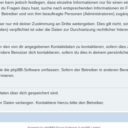
ber kann jedoch festlegen, dass einzelne Informationen nur für einen ei
n du Fragen dazu hast, suche nach entsprechenden Informationen im Fo
n Betreiber und von ihm beauftragte Personen (Administratoren) zugäng
r nur mit deiner Zustimmung an Dritte weitergeben. Dies gilt nicht, s
n) verpflichtet ist oder die Daten zur Durchsetzung rechtlicher Interes
er den von dir angegebenen Kontaktdaten zu kontaktieren, sofern dies 
andere Benutzer dich kontaktieren, sofern du dies in deinem persönliche
, die die phpBB-Software umfassen. Sofern der Betreiber in anderen Be
ormieren.
 Daten über dich gespeichert sind.
 Daten verlangen. Kontaktiere hierzu bitte den Betreiber.
Powered by
phpBB
® Forum Software © phpBB Limited