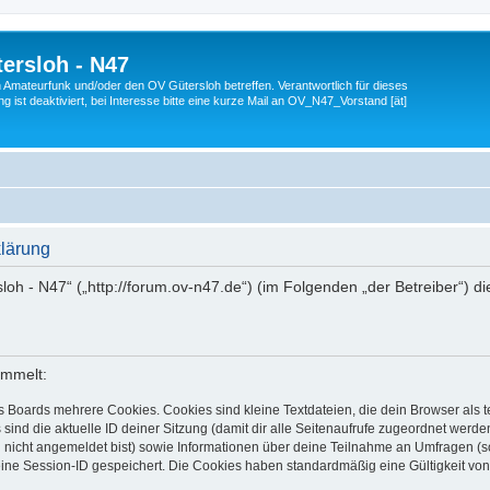
ersloh - N47
en Amateurfunk und/oder den OV Gütersloh betreffen. Verantwortlich für dieses
 ist deaktiviert, bei Interesse bitte eine kurze Mail an OV_N47_Vorstand [ät]
klärung
sloh - N47“ („http://forum.ov-n47.de“) (im Folgenden „der Betreiber“) 
ammelt:
s Boards mehrere Cookies. Cookies sind kleine Textdateien, die dein Browser als
 sind die aktuelle ID deiner Sitzung (damit dir alle Seitenaufrufe zugeordnet werd
u nicht angemeldet bist) sowie Informationen über deine Teilnahme an Umfragen (s
eine Session-ID gespeichert. Die Cookies haben standardmäßig eine Gültigkeit von 