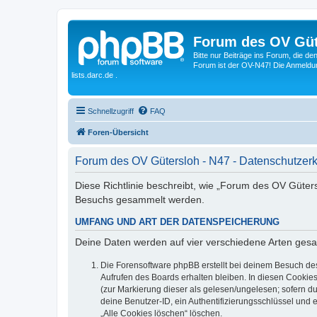
Forum des OV Güt
Bitte nur Beiträge ins Forum, die d
Forum ist der OV-N47! Die Anmeldung
lists.darc.de .
Schnellzugriff
FAQ
Foren-Übersicht
Forum des OV Gütersloh - N47 - Datenschutzer
Diese Richtlinie beschreibt, wie „Forum des OV Güter
Besuchs gesammelt werden.
UMFANG UND ART DER DATENSPEICHERUNG
Deine Daten werden auf vier verschiedene Arten ges
Die Forensoftware phpBB erstellt bei deinem Besuch de
Aufrufen des Boards erhalten bleiben. In diesen Cookies
(zur Markierung dieser als gelesen/ungelesen; sofern d
deine Benutzer-ID, ein Authentifizierungsschlüssel und 
„Alle Cookies löschen“ löschen.