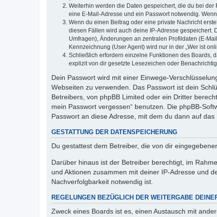
Weiterhin werden die Daten gespeichert, die du bei der 
eine E-Mail-Adresse und ein Passwort notwendig. Wenn du
Wenn du einen Beitrag oder eine private Nachricht erste
diesen Fällen wird auch deine IP-Adresse gespeichert. 
Umfragen), Änderungen an zentralen Profildaten (E-Mai
Kennzeichnung (User Agent) wird nur in der „Wer ist onl
Schließlich erfordern einzelne Funktionen des Boards,
explizit von dir gesetzte Lesezeichen oder Benachrichti
Dein Passwort wird mit einer Einwege-Verschlüsselung 
Webseiten zu verwenden. Das Passwort ist dein Schlü
Betreibers, von phpBB Limited oder ein Dritter berec
mein Passwort vergessen“ benutzen. Die phpBB-Softw
Passwort an diese Adresse, mit dem du dann auf das 
GESTATTUNG DER DATENSPEICHERUNG
Du gestattest dem Betreiber, die von dir eingegeben
Darüber hinaus ist der Betreiber berechtigt, im Rahm
und Aktionen zusammen mit deiner IP-Adresse und de
Nachverfolgbarkeit notwendig ist.
REGELUNGEN BEZÜGLICH DER WEITERGABE DEINE
Zweck eines Boards ist es, einen Austausch mit andere