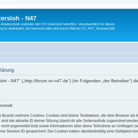
ersloh - N47
en Amateurfunk und/oder den OV Gütersloh betreffen. Verantwortlich für dieses
 ist deaktiviert, bei Interesse bitte eine kurze Mail an OV_N47_Vorstand [ät]
klärung
sloh - N47“ („http://forum.ov-n47.de“) (im Folgenden „der Betreiber“) 
ammelt:
s Boards mehrere Cookies. Cookies sind kleine Textdateien, die dein Browser als
 sind die aktuelle ID deiner Sitzung (damit dir alle Seitenaufrufe zugeordnet werd
u nicht angemeldet bist) sowie Informationen über deine Teilnahme an Umfragen (s
eine Session-ID gespeichert. Die Cookies haben standardmäßig eine Gültigkeit von 