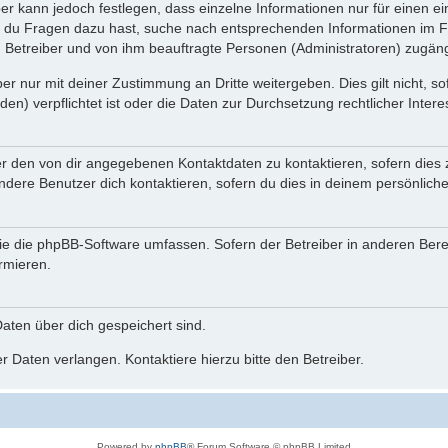
ber kann jedoch festlegen, dass einzelne Informationen nur für einen ei
n du Fragen dazu hast, suche nach entsprechenden Informationen im Fo
n Betreiber und von ihm beauftragte Personen (Administratoren) zugäng
r nur mit deiner Zustimmung an Dritte weitergeben. Dies gilt nicht, s
n) verpflichtet ist oder die Daten zur Durchsetzung rechtlicher Interes
er den von dir angegebenen Kontaktdaten zu kontaktieren, sofern dies 
andere Benutzer dich kontaktieren, sofern du dies in deinem persönliche
, die die phpBB-Software umfassen. Sofern der Betreiber in anderen Be
ormieren.
 Daten über dich gespeichert sind.
 Daten verlangen. Kontaktiere hierzu bitte den Betreiber.
Powered by
phpBB
® Forum Software © phpBB Limited