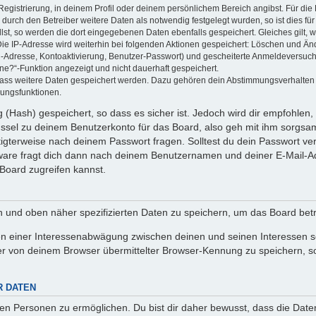
Registrierung, in deinem Profil oder deinem persönlichem Bereich angibst. Für di
rch den Betreiber weitere Daten als notwendig festgelegt wurden, so ist dies für 
llst, so werden die dort eingegebenen Daten ebenfalls gespeichert. Gleiches gilt, 
Die IP-Adresse wird weiterhin bei folgenden Aktionen gespeichert: Löschen und Än
l-Adresse, Kontoaktivierung, Benutzer-Passwort) und gescheiterte Anmeldeversuch
ine?“-Funktion angezeigt und nicht dauerhaft gespeichert.
 dass weitere Daten gespeichert werden. Dazu gehören dein Abstimmungsverhalten
gungsfunktionen.
(Hash) gespeichert, so dass es sicher ist. Jedoch wird dir empfohlen, 
ssel zu deinem Benutzerkonto für das Board, also geh mit ihm sorgsam
htigterweise nach deinem Passwort fragen. Solltest du dein Passwort v
are fragt dich dann nach deinem Benutzernamen und deiner E-Mail-Ad
Board zugreifen kannst.
en und oben näher spezifizierten Daten zu speichern, um das Board bet
en einer Interessenabwägung zwischen deinen und seinen Interessen sow
r von deinem Browser übermittelter Browser-Kennung zu speichern, so
R DATEN
n Personen zu ermöglichen. Du bist dir daher bewusst, dass die Daten d