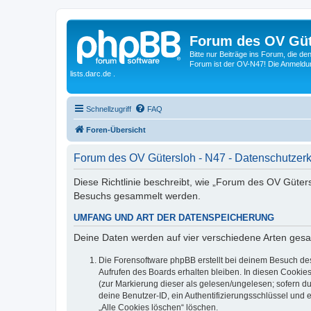
Forum des OV Güt
Bitte nur Beiträge ins Forum, die d
Forum ist der OV-N47! Die Anmeldung
lists.darc.de .
Schnellzugriff
FAQ
Foren-Übersicht
Forum des OV Gütersloh - N47 - Datenschutzer
Diese Richtlinie beschreibt, wie „Forum des OV Güter
Besuchs gesammelt werden.
UMFANG UND ART DER DATENSPEICHERUNG
Deine Daten werden auf vier verschiedene Arten ges
Die Forensoftware phpBB erstellt bei deinem Besuch de
Aufrufen des Boards erhalten bleiben. In diesen Cookies
(zur Markierung dieser als gelesen/ungelesen; sofern d
deine Benutzer-ID, ein Authentifizierungsschlüssel und 
„Alle Cookies löschen“ löschen.