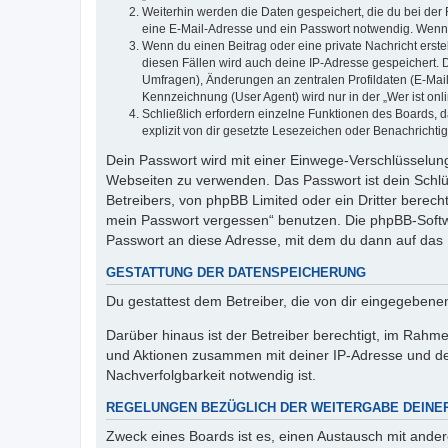
Weiterhin werden die Daten gespeichert, die du bei der 
eine E-Mail-Adresse und ein Passwort notwendig. Wenn du
Wenn du einen Beitrag oder eine private Nachricht erste
diesen Fällen wird auch deine IP-Adresse gespeichert. 
Umfragen), Änderungen an zentralen Profildaten (E-Mai
Kennzeichnung (User Agent) wird nur in der „Wer ist onl
Schließlich erfordern einzelne Funktionen des Boards,
explizit von dir gesetzte Lesezeichen oder Benachrichti
Dein Passwort wird mit einer Einwege-Verschlüsselung 
Webseiten zu verwenden. Das Passwort ist dein Schlü
Betreibers, von phpBB Limited oder ein Dritter berec
mein Passwort vergessen“ benutzen. Die phpBB-Softw
Passwort an diese Adresse, mit dem du dann auf das 
GESTATTUNG DER DATENSPEICHERUNG
Du gestattest dem Betreiber, die von dir eingegeben
Darüber hinaus ist der Betreiber berechtigt, im Rahm
und Aktionen zusammen mit deiner IP-Adresse und de
Nachverfolgbarkeit notwendig ist.
REGELUNGEN BEZÜGLICH DER WEITERGABE DEINE
Zweck eines Boards ist es, einen Austausch mit andere