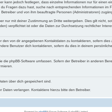
ber kann jedoch festlegen, dass einzelne Informationen nur für einen ei
n du Fragen dazu hast, suche nach entsprechenden Informationen im Fo
n Betreiber und von ihm beauftragte Personen (Administratoren) zugäng
r nur mit deiner Zustimmung an Dritte weitergeben. Dies gilt nicht, s
n) verpflichtet ist oder die Daten zur Durchsetzung rechtlicher Interes
er den von dir angegebenen Kontaktdaten zu kontaktieren, sofern dies 
andere Benutzer dich kontaktieren, sofern du dies in deinem persönliche
, die die phpBB-Software umfassen. Sofern der Betreiber in anderen Be
ormieren.
 Daten über dich gespeichert sind.
 Daten verlangen. Kontaktiere hierzu bitte den Betreiber.
Powered by
phpBB
® Forum Software © phpBB Limited