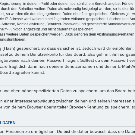
Registrierung, in deinem Profil oder deinem persönlichem Bereich angibst. Für di
rch den Betreiber weitere Daten als notwendig festgelegt wurden, so ist dies für 
llst, so werden die dort eingegebenen Daten ebenfalls gespeichert. Gleiches gilt, 
Die IP-Adresse wird weiterhin bei folgenden Aktionen gespeichert: Löschen und Än
l-Adresse, Kontoaktivierung, Benutzer-Passwort) und gescheiterte Anmeldeversuch
ine?“-Funktion angezeigt und nicht dauerhaft gespeichert.
 dass weitere Daten gespeichert werden. Dazu gehören dein Abstimmungsverhalten
gungsfunktionen.
(Hash) gespeichert, so dass es sicher ist. Jedoch wird dir empfohlen, 
ssel zu deinem Benutzerkonto für das Board, also geh mit ihm sorgsam
htigterweise nach deinem Passwort fragen. Solltest du dein Passwort v
are fragt dich dann nach deinem Benutzernamen und deiner E-Mail-Ad
Board zugreifen kannst.
en und oben näher spezifizierten Daten zu speichern, um das Board bet
en einer Interessenabwägung zwischen deinen und seinen Interessen sow
r von deinem Browser übermittelter Browser-Kennung zu speichern, so
R DATEN
n Personen zu ermöglichen. Du bist dir daher bewusst, dass die Daten d