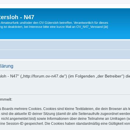
ersloh - N47
en Amateurfunk und/oder den OV Gütersloh betreffen. Verantwortlich für dieses
 ist deaktiviert, bei Interesse bitte eine kurze Mail an OV_N47_Vorstand [ät]
klärung
sloh - N47“ („http://forum.ov-n47.de“) (im Folgenden „der Betreiber“) 
ammelt:
s Boards mehrere Cookies. Cookies sind kleine Textdateien, die dein Browser als
 sind die aktuelle ID deiner Sitzung (damit dir alle Seitenaufrufe zugeordnet werd
u nicht angemeldet bist) sowie Informationen über deine Teilnahme an Umfragen (s
eine Session-ID gespeichert. Die Cookies haben standardmäßig eine Gültigkeit von 