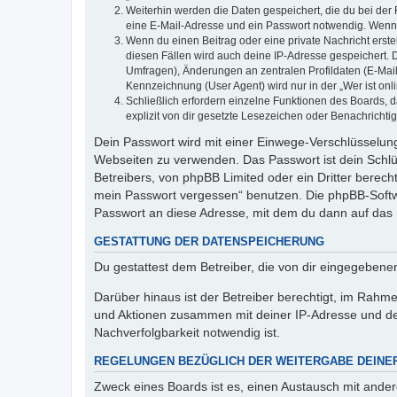
Weiterhin werden die Daten gespeichert, die du bei der 
eine E-Mail-Adresse und ein Passwort notwendig. Wenn du
Wenn du einen Beitrag oder eine private Nachricht erste
diesen Fällen wird auch deine IP-Adresse gespeichert. 
Umfragen), Änderungen an zentralen Profildaten (E-Mai
Kennzeichnung (User Agent) wird nur in der „Wer ist onl
Schließlich erfordern einzelne Funktionen des Boards,
explizit von dir gesetzte Lesezeichen oder Benachrichti
Dein Passwort wird mit einer Einwege-Verschlüsselung 
Webseiten zu verwenden. Das Passwort ist dein Schlü
Betreibers, von phpBB Limited oder ein Dritter berec
mein Passwort vergessen“ benutzen. Die phpBB-Softw
Passwort an diese Adresse, mit dem du dann auf das 
GESTATTUNG DER DATENSPEICHERUNG
Du gestattest dem Betreiber, die von dir eingegeben
Darüber hinaus ist der Betreiber berechtigt, im Rahm
und Aktionen zusammen mit deiner IP-Adresse und de
Nachverfolgbarkeit notwendig ist.
REGELUNGEN BEZÜGLICH DER WEITERGABE DEINE
Zweck eines Boards ist es, einen Austausch mit andere