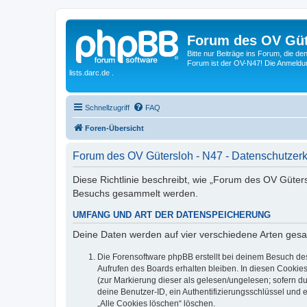
Forum des OV Güt
Bitte nur Beiträge ins Forum, die d
Forum ist der OV-N47! Die Anmeldung
lists.darc.de .
Schnellzugriff
FAQ
Foren-Übersicht
Forum des OV Gütersloh - N47 - Datenschutzer
Diese Richtlinie beschreibt, wie „Forum des OV Güter
Besuchs gesammelt werden.
UMFANG UND ART DER DATENSPEICHERUNG
Deine Daten werden auf vier verschiedene Arten ges
Die Forensoftware phpBB erstellt bei deinem Besuch de
Aufrufen des Boards erhalten bleiben. In diesen Cookies
(zur Markierung dieser als gelesen/ungelesen; sofern d
deine Benutzer-ID, ein Authentifizierungsschlüssel und 
„Alle Cookies löschen“ löschen.