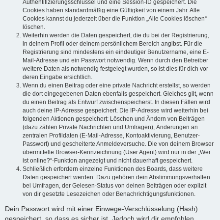
Authentifizierungsschlüssel und eine Session-ID gespeichert. Die
Cookies haben standardmäßig eine Gültigkeit von einem Jahr. Alle
Cookies kannst du jederzeit über die Funktion „Alle Cookies löschen“
löschen.
Weiterhin werden die Daten gespeichert, die du bei der Registrierung,
in deinem Profil oder deinem persönlichem Bereich angibst. Für die
Registrierung sind mindestens ein eindeutiger Benutzername, eine E-
Mail-Adresse und ein Passwort notwendig. Wenn durch den Betreiber
weitere Daten als notwendig festgelegt wurden, so ist dies für dich vor
deren Eingabe ersichtlich.
Wenn du einen Beitrag oder eine private Nachricht erstellst, so werden
die dort eingegebenen Daten ebenfalls gespeichert. Gleiches gilt, wenn
du einen Beitrag als Entwurf zwischenspeicherst. In diesen Fällen wird
auch deine IP-Adresse gespeichert. Die IP-Adresse wird weiterhin bei
folgenden Aktionen gespeichert: Löschen und Ändern von Beiträgen
(dazu zählen Private Nachrichten und Umfragen), Änderungen an
zentralen Profildaten (E-Mail-Adresse, Kontoaktivierung, Benutzer-
Passwort) und gescheiterte Anmeldeversuche. Die von deinem Browser
übermittelte Browser-Kennzeichnung (User Agent) wird nur in der „Wer
ist online?“-Funktion angezeigt und nicht dauerhaft gespeichert.
Schließlich erfordern einzelne Funktionen des Boards, dass weitere
Daten gespeichert werden. Dazu gehören dein Abstimmungsverhalten
bei Umfragen, der Gelesen-Status von deinen Beiträgen oder explizit
von dir gesetzte Lesezeichen oder Benachrichtigungsfunktionen.
Dein Passwort wird mit einer Einwege-Verschlüsselung (Hash)
gespeichert, so dass es sicher ist. Jedoch wird dir empfohlen,