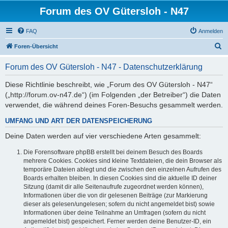
Forum des OV Gütersloh - N47
FAQ
Anmelden
S
Foren-Übersicht
u
Forum des OV Gütersloh - N47 - Datenschutzerklärung
c
h
Diese Richtlinie beschreibt, wie „Forum des OV Gütersloh - N47“
(„http://forum.ov-n47.de“) (im Folgenden „der Betreiber“) die Daten
e
verwendet, die während deines Foren-Besuchs gesammelt werden.
UMFANG UND ART DER DATENSPEICHERUNG
Deine Daten werden auf vier verschiedene Arten gesammelt:
Die Forensoftware phpBB erstellt bei deinem Besuch des Boards
mehrere Cookies. Cookies sind kleine Textdateien, die dein Browser als
temporäre Dateien ablegt und die zwischen den einzelnen Aufrufen des
Boards erhalten bleiben. In diesen Cookies sind die aktuelle ID deiner
Sitzung (damit dir alle Seitenaufrufe zugeordnet werden können),
Informationen über die von dir gelesenen Beiträge (zur Markierung
dieser als gelesen/ungelesen; sofern du nicht angemeldet bist) sowie
Informationen über deine Teilnahme an Umfragen (sofern du nicht
angemeldet bist) gespeichert. Ferner werden deine Benutzer-ID, ein